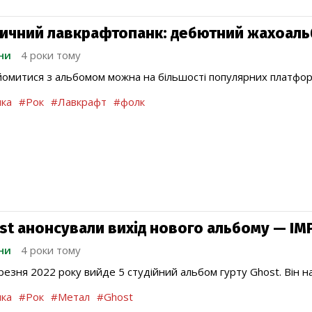
ичний лавкрафтопанк: дебютний жахоальб
ни
4 роки тому
омитися з альбомом можна на більшості популярних платформ 
ка
#Рок
#Лавкрафт
#фолк
st анонсували вихід нового альбому — IM
ни
4 роки тому
резня 2022 року вийде 5 студійний альбом гурту Ghost. Він 
ка
#Рок
#Метал
#Ghost