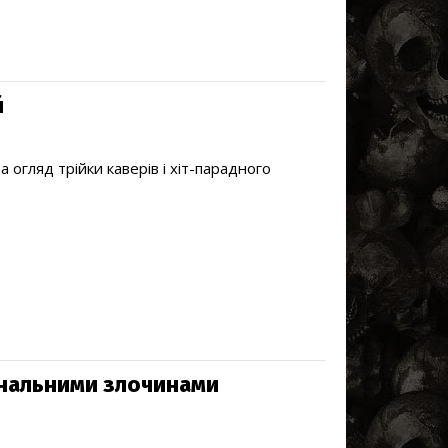
й
 огляд трійки каверів і хіт-парадного
інальними злочинами