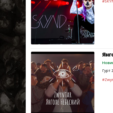
#SKY
Янго
Нови
Гурт 
#Zwyn