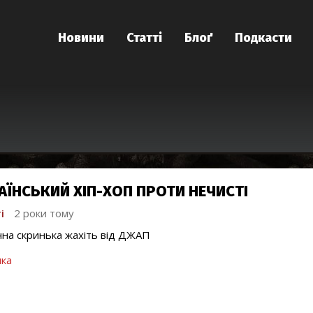
Новини
Статті
Блоґ
Подкасти
АЇНСЬКИЙ ХІП-ХОП ПРОТИ НЕЧИСТІ
і
2 роки тому
на скринька жахіть від ДЖАП
ка