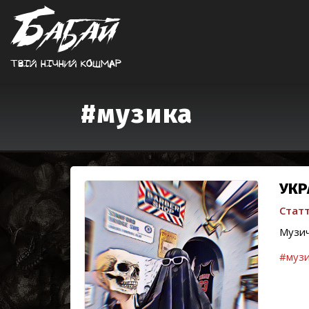
Твiй нiчний кошмар
#музика
УКР
Статт
Музич
#музи