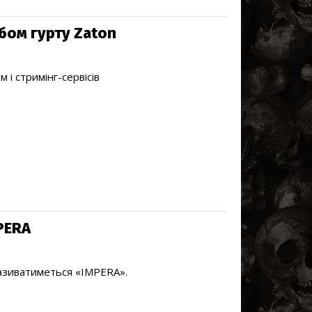
ом гурту Zaton
і стримінг-сервісів
PERA
називатиметься «IMPERA».