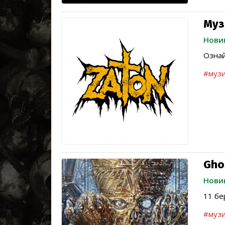
Муз
Нови
Ознай
#музи
Gho
Нови
11 бе
#музи