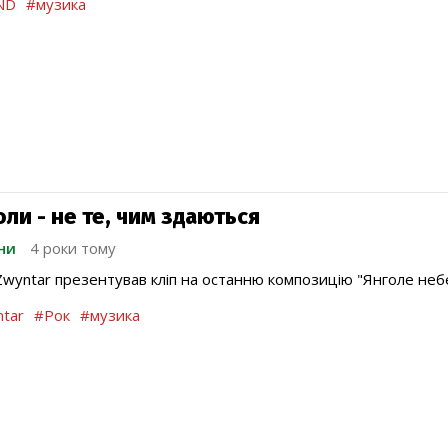
ND
#музика
ли - не те, чим здаються
ни
4 роки тому
Zwyntar презентував кліп на останню композицію "Янголе неб
tar
#Рок
#музика