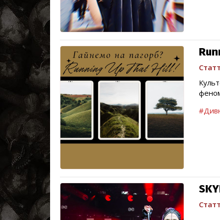
Runn
Статт
Культ
феном
#Дивн
SKY
Статт