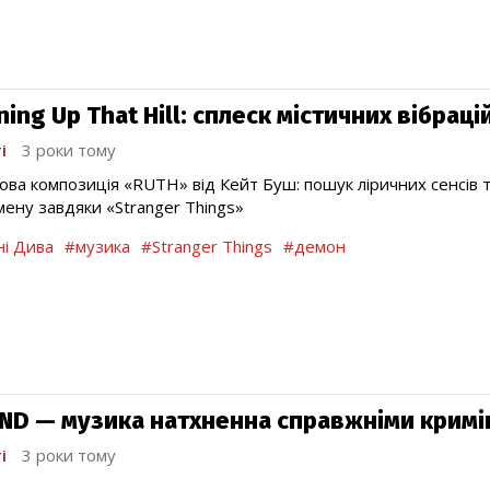
ing Up That Hill: сплеск містичних вібраці
і
3 роки тому
ова композиція «RUTH» від Кейт Буш: пошук ліричних сенсів та
ену завдяки «Stranger Things»
і Дива
#музика
#Stranger Things
#демон
ND — музика натхненна справжніми крим
і
3 роки тому