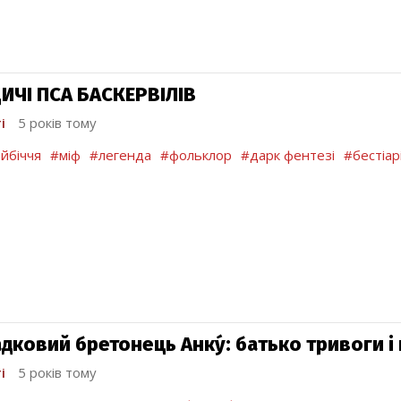
ИЧІ ПСА БАСКЕРВІЛІВ
і
5 років тому
йбіччя
#міф
#легенда
#фольклор
#дарк фентезі
#бестіар
адковий бретонець Анку́: батько тривоги і
і
5 років тому