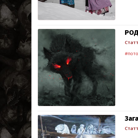
РОД
Статт
#пото
Заг
Статт