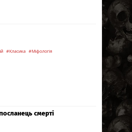
ій
#Класика
#Міфологія
 посланець смерті