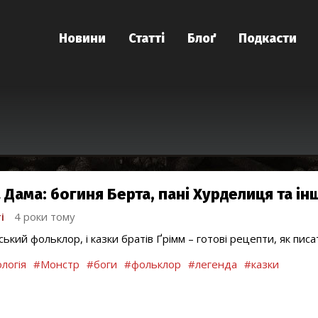
Новини
Статті
Блоґ
Подкасти
 Дама: богиня Берта, пані Хурделиця та інш
і
4 роки тому
ський фольклор, і казки братів Ґрімм – готові рецепти, як пис
логія
#Монстр
#боги
#фольклор
#легенда
#казки