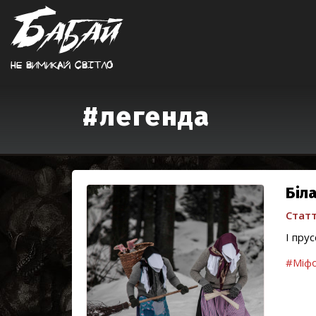
Не вимикай свiтло
#легенда
Біла
Статт
І прус
#Міфо