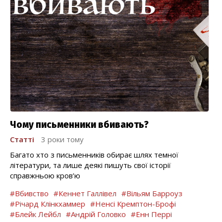
Чому письменники вбивають?
Статті
3 роки тому
Багато хто з письменників обирає шлях темної
літератури, та лише деякі пишуть свої історії
справжньою кров’ю
#Вбивство
#Кеннет Галлівел
#Вільям Барроуз
#Річард Клінкхаммер
#Ненсі Кремптон-Брофі
#Блейк Лейбл
#Андрій Головко
#Енн Перрі