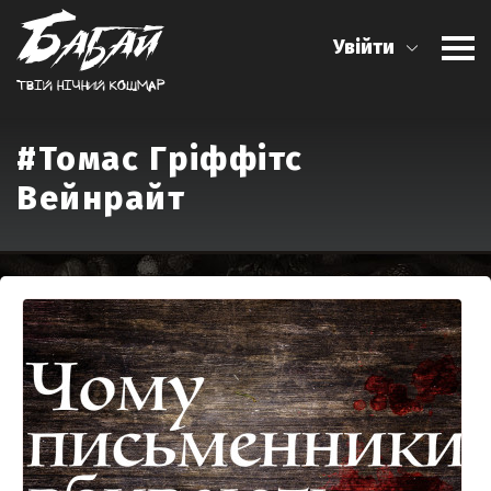
Увійти
Твiй нiчний кошмар
#Томас Гріффітс
Вейнрайт