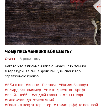
Чому письменники вбивають?
Статті
3 роки тому
Багато хто з письменників обирає шлях темної
літератури, та лише деякі пишуть свої історії
справжньою кров’ю
#Вбивство
#Кеннет Галлівел
#Вільям Барроуз
#Річард Клінкхаммер
#Ненсі Кремптон-Брофі
#Блейк Лейбл
#Андрій Головко
#Енн Перрі
#Ганс Фаллада
#Мері Лемб
#Йоган (Джек) Унтервегер
#Томас Гріффітс Вейнрайт