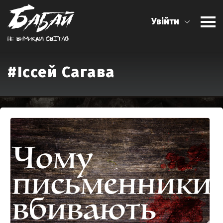
Увійти
Не вимикай свiтло
#Іссей Сагава