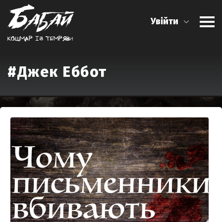
Увійти
Кошмар iз темряви
#Джек Еббот