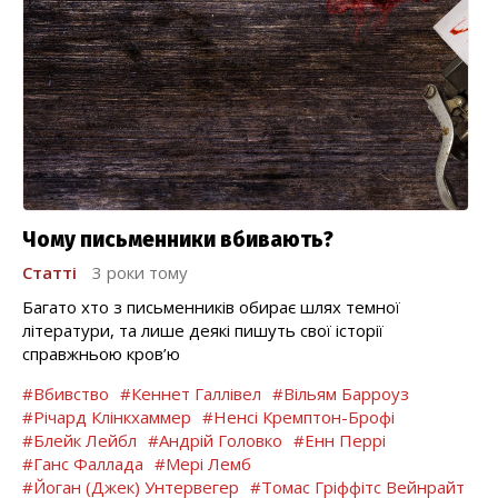
Чому письменники вбивають?
Статті
3 роки тому
Багато хто з письменників обирає шлях темної
літератури, та лише деякі пишуть свої історії
справжньою кров’ю
#Вбивство
#Кеннет Галлівел
#Вільям Барроуз
#Річард Клінкхаммер
#Ненсі Кремптон-Брофі
#Блейк Лейбл
#Андрій Головко
#Енн Перрі
#Ганс Фаллада
#Мері Лемб
#Йоган (Джек) Унтервегер
#Томас Гріффітс Вейнрайт