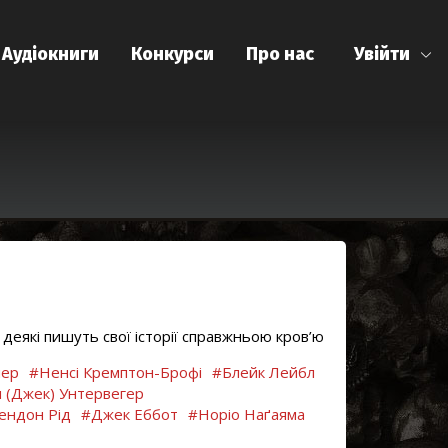
Аудіокниги
Конкурси
Про нас
Увійти
деякі пишуть свої історії справжньою кров’ю
мер
#Ненсі Кремптон-Брофі
#Блейк Лейбл
 (Джек) Унтервегер
ендон Рід
#Джек Еббот
#Норіо Наґаяма