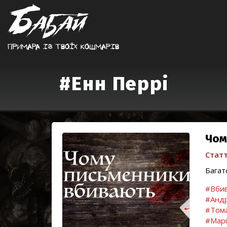
Примара iз твоїх кошмарiв
#Енн Перрі
Чом
Статт
Багат
#Вбив
#Андр
#Тома
#Марі