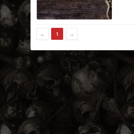
←
1
→