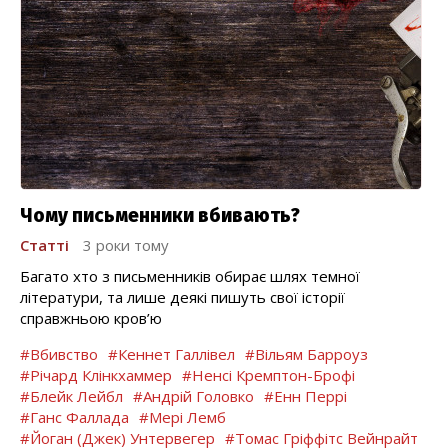
Чому письменники вбивають?
Статті
3 роки тому
Багато хто з письменників обирає шлях темної
літератури, та лише деякі пишуть свої історії
справжньою кров’ю
#Вбивство
#Кеннет Галлівел
#Вільям Барроуз
#Річард Клінкхаммер
#Ненсі Кремптон-Брофі
#Блейк Лейбл
#Андрій Головко
#Енн Перрі
#Ганс Фаллада
#Мері Лемб
#Йоган (Джек) Унтервегер
#Томас Гріффітс Вейнрайт