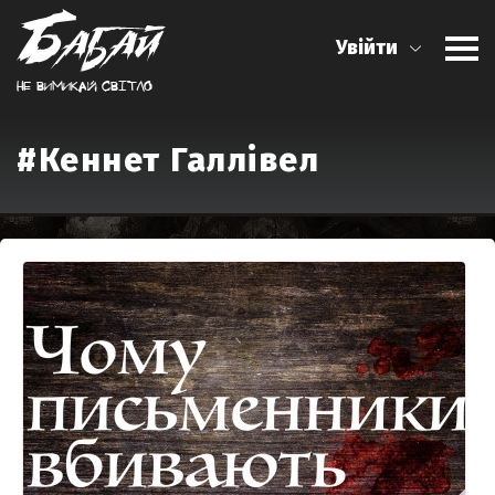
Увійти
Не вимикай свiтло
#Кеннет Галлівел