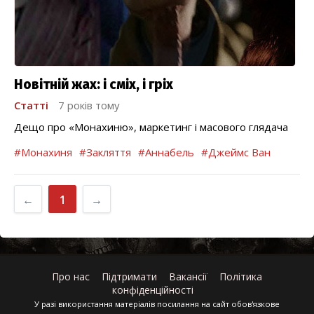
Новітній жах: і сміх, і гріх
Статті
7 років тому
Дещо про «Монахиню», маркетинг і масового глядача
#Монахиня
#Закляття
#Аннабель
#Джеймс Ван
←
1
→
Про нас
Підтримати
Вакансії
Політика
конфіденційності
У разі використання матеріалів посилання на сайт обов'язкове