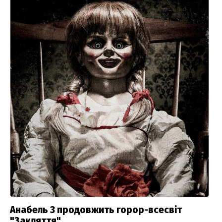
Анабель 3 продовжить горор-всесвіт
"Закляття"