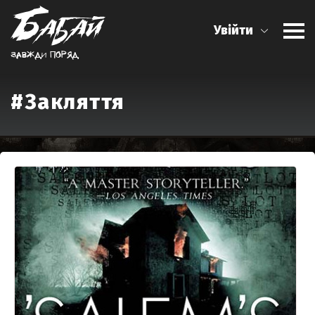
Увійти
Завжди поряд
#Закляття