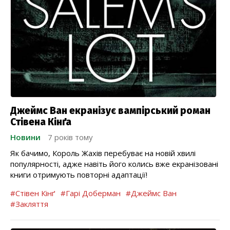
Джеймс Ван екранізує вампірський роман
Стівена Кінґа
Новини
7 років тому
Як бачимо, Король Жахів перебуває на новій хвилі
популярності, адже навіть його колись вже екранізовані
книги отримують повторні адаптації!
#Стівен Кінґ
#Гарі Доберман
#Джеймс Ван
#Закляття