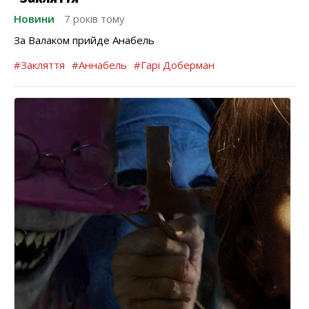
Новини
7 років тому
За Валаком прийде Анабель
#Закляття
#Аннабель
#Гарі Доберман