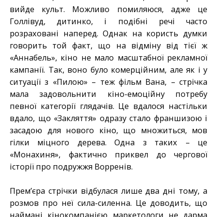
вийде культ. Можливо помиляюся, адже це
Голлівуд, дитинко, і подібні речі часто
розраховані наперед. Однак на користь думки
говорить той факт, що на відміну від тієї ж
«Аннабель», кіно не мало масштабної рекламної
кампанії. Так, воно було комерційним, але як і у
ситуації з «Пилою» – теж фільм Вана, – стрічка
мала задовольнити кіно-емоційну потребу
певної категорії глядачів. Це вдалося настільки
вдало, що «Закляття» одразу стало франшизою і
засадою для нового кіно, що множиться, мов
гілки міцного дерева. Одна з таких – це
«Монахиня», фактично приквел до чергової
історії про подружжя Ворренів.
Прем’єра стрічки відбулася лише два дні тому, а
розмов про неї сила-силенна. Це доводить, що
наймані кінокомпанією маркетологи не дарма