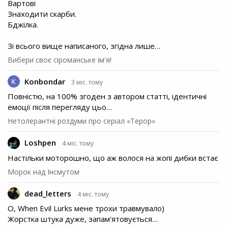
Вартові
Знаходити скарби.
Бджілка.
Зі всього вище написаного, згідна лише…
Вибери своє сіроманське ім'я!
Konbondar
3 міс. тому
Повністю, на 100% згоден з автором статті, ідентичні
емоції після перегляду цьо…
Нетолерантні роздуми про серіал «Терор»
Loshpen
4 міс. тому
Настільки моторошно, що аж волося на жопі дибки встає
Морок над Інсмутом
dead_letters
4 міс. тому
О, When Evil Lurks мене трохи травмувало)
Жорстка штука дуже, запам'ятовується…