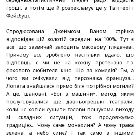
середньостатистичний глядач радо віддасть
гроші, а потім ще й розрекламує це у Твіттері і
Фейсбуці.
Спродюсована Джеймсом Ваном стрічка
відповідає цій золотій середині на 100%. Тут є
все, що зазвичай заходить масовому глядачеві.
Причому все зроблено настільки вдало, що
відповідь є чи не на кожну претензію т.з.
фахового любителя кіно. Що за комедія? Гм, а
чого ви очікували від персонажа француза…
Лопата знайшлася прямо біля потрібної могили?
А це, шановні, «Бог з машини», метод, яким
послуговувалися ще давньогрецькі театрали,
коли не хотіли сушити голови пошуками виходу
зі складних ситуацій, тож продовжуємо
традицію… Чому саме монахиня? А чому трава
зелена, а небо синє? І так само з іншими