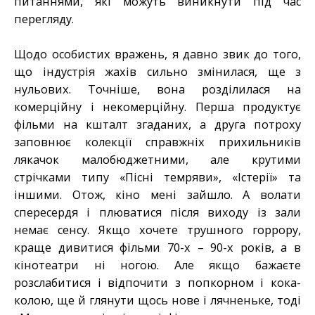
питаннями, які можуть виникнути під час
перегляду.
Щодо особистих вражень, я давно звик до того,
що індустрія жахів сильно змінилася, ще з
нульових. Точніше, вона розділилася на
комерційну і некомерційну. Перша продуктує
фільми на кшталт згаданих, а друга потроху
заповнює колекції справжніх прихильників
лякачок малобюджетними, але крутими
стрічками типу «Пісні темряви», «Істерії» та
іншими. Отож, кіно мені зайшло. А волати
спересердя і плюватися після виходу із зали
немає сенсу. Якщо хочете трушного горрору,
краще дивитися фільми 70-х – 90-х років, а в
кінотеатри ні ногою. Але якщо бажаєте
розслабитися і відпочити з попкорном і кока-
колою, ще й глянути щось нове і лячненьке, тоді