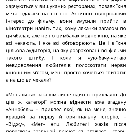
харчуються у вишуканих ресторанах, позаяк їхня
мета вдалася на всі сто. Активно підігріваючи
інтерес до фільму, вони змусили прийти в
кінотеатри навіть тих, кому лякачки загалом по
цимбалах, але не по цимбалах модне кіно, на яке
всі чекають, і яке всі обговорюють. Це і є їхня
цільова аудиторія, на яку розраховані всі фільми
такого штибу. І коли я чую-бачу-читаю
невдоволення любителів полоскотати нерви
кіношним м’ясом, мені просто хочеться спитати:
а на що ви чекали?
«Монахиня» загалом лише один із прикладів. До
цієї ж категорії можна віднести вже згадану
«Аннабель» – приквел якої, як на мене, значно
кращий за першу й оригінальну історію, –
«Віджу», «Мег» етц. Любителі жахів після
перегляду зазвичай плюються, згадують старі-