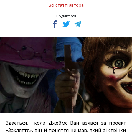
Всі статті автора
Поділитися
Здається, коли Джеймс Ван взявся за проект
«Закляття», він й поняття не мав, який зі стрічки