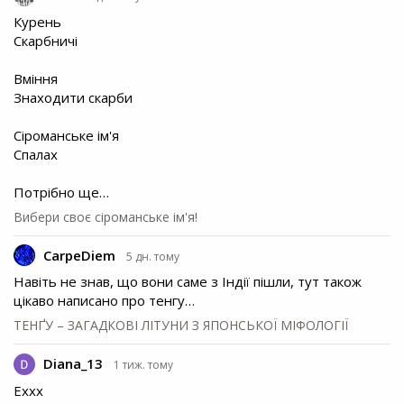
Курень
Скарбничі
Вміння
Знаходити скарби
Сіроманське ім'я
Спалах
Потрібно ще…
Вибери своє сіроманське ім'я!
CarpeDiem
5 дн. тому
Навіть не знав, що вони саме з Індії пішли, тут також
цікаво написано про тенгу…
ТЕНҐУ – ЗАГАДКОВІ ЛІТУНИ З ЯПОНСЬКОЇ МІФОЛОГІЇ
Diana_13
1 тиж. тому
Еххх