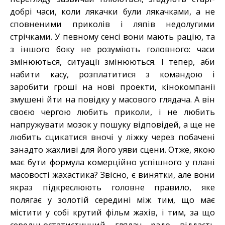
добрі часи, коли лякачки були лякачками, а не
сповненими приколів і ляпів недолугими
стрічками. У певному сенсі вони мають рацію, та
з іншого боку не розуміють головного: часи
змінюються, ситуації змінюються. І тепер, аби
набити касу, розплатитися з командою і
заробити гроші на нові проекти, кінокомпанії
змушені йти на повідку у масового глядача. А він
своєю чергою любить приколи, і не любить
напружувати мозок у пошуку відповідей, а ще не
любить сцикатися вночі у ліжку через побачені
занадто жахливі для його уяви сцени. Отже, якою
має бути формула комерційно успішного у плані
масовості жахастика? Звісно, є винятки, але вони
якраз підкреслюють головне правило, яке
полягає у золотій середині між тим, що має
містити у собі крутий фільм жахів, і тим, за що