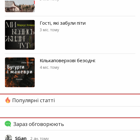
Гості, які забули піти
3 міс. тому
Кількаповерхові безодні:
4 міс. тому
Популярні статті
Зараз обговорюють
SGan
2 дн. тому