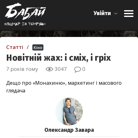
Увійти
Кошмар iз темряви
Статті
/
Кіно
Новітній жах: і сміх, і гріх
7 років тому
3047
0
Дещо про «Монахиню», маркетинг і масового
глядача
Олександр Завара