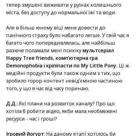
тепер змушені виживати у руїнах колишнього
міста, без доступу до нормальної їжі та води.
Але в більш юному віці мене довести до
панічного страху було набагато легше. У свій час я
багато чого попередивлялась, але найбільш
разюче поламали мені психіку
мультсеріал
Happy Tree friends, комп’ютерна гра
Demonophobia і кріпіпасти по My Little Pony.
Ці ж
медійні продукти були також одним з тих, що
зробило горор-контент невід’ємною частиною
того, у що я час від часу поринаю.
Д.Д.:
Які плани на розвиток каналу? Про що
хотіла б робити відео, якби мала необмежені
ресурси - час і гроші?
Ігровий йогурт
: На даному етапі хотілось би