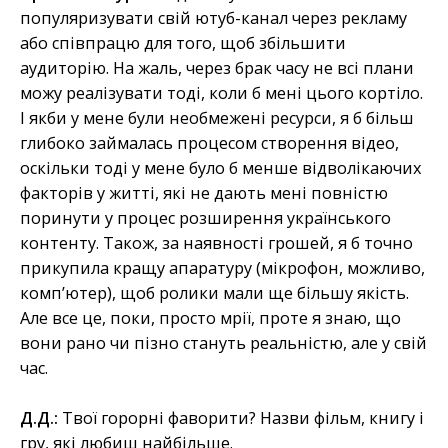
популяризувати свій ютуб-канал через рекламу
або співпрацю для того, щоб збільшити
аудиторію. На жаль, через брак часу не всі плани
можу реалізувати тоді, коли б мені цього кортіло.
І якби у мене були необмежені ресурси, я б більш
глибоко займалась процесом створення відео,
оскільки тоді у мене було б менше відволікаючих
факторів у житті, які не дають мені повністю
поринути у процес розширення українського
контенту. Також, за наявності грошей, я б точно
прикупила кращу апаратуру (мікрофон, можливо,
комп’ютер), щоб ролики мали ще більшу якість.
Але все це, поки, просто мрії, проте я знаю, що
вони рано чи пізно стануть реальністю, але у свій
час.
Д.Д.:
Твої горорні фаворити? Назви фільм, книгу і
гру, які любиш найбільше.