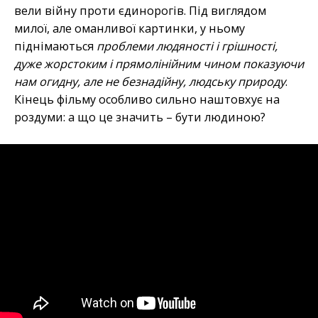
вели війну проти єдинорогів. Під виглядом
милої, але оманливої картинки, у ньому
піднімаються
проблеми людяності і грішності,
дуже жорстоким і прямолінійним чином показуючи
нам огидну, але не безнадійну, людську природу
.
Кінець фільму особливо сильно наштовхує на
роздуми: а що це значить – бути людиною?