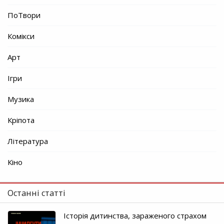
ПоТвори
Комікси
Арт
Ігри
Музика
Кріпота
Література
Кіно
Останні статті
Історія дитинства, зараженого страхом