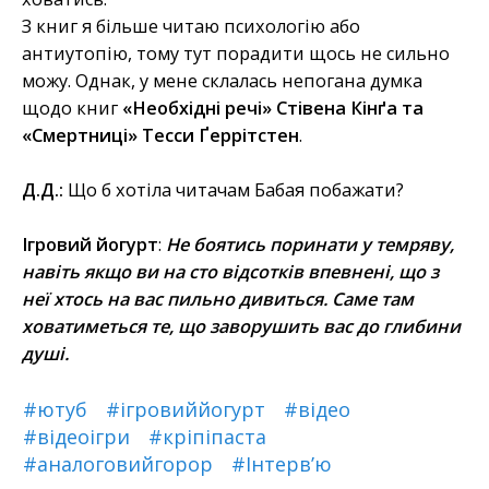
З книг я більше читаю психологію або
антиутопію, тому тут порадити щось не сильно
можу. Однак, у мене склалась непогана думка
щодо книг
«Необхідні речі» Стівена Кінґа та
«Смертниці» Тесси Ґеррітстен
.
Д.Д.:
Що б хотіла читачам Бабая побажати?
Ігровий йогурт
:
Не боятись поринати у темряву,
навіть якщо ви на сто відсотків впевнені, що з
неї хтось на вас пильно дивиться. Саме там
ховатиметься те, що заворушить вас до глибини
душі.
#ютуб
#ігровиййогурт
#відео
#відеоігри
#кріпіпаста
#аналоговийгорор
#Інтерв’ю