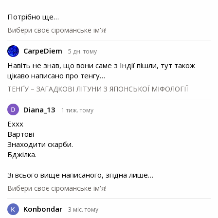
Потрібно ще…
Вибери своє сіроманське ім'я!
CarpeDiem
5 дн. тому
Навіть не знав, що вони саме з Індії пішли, тут також
цікаво написано про тенгу…
ТЕНҐУ – ЗАГАДКОВІ ЛІТУНИ З ЯПОНСЬКОЇ МІФОЛОГІЇ
Diana_13
1 тиж. тому
Еххх
Вартові
Знаходити скарби.
Бджілка.
Зі всього вище написаного, згідна лише…
Вибери своє сіроманське ім'я!
Konbondar
3 міс. тому