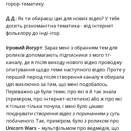
горор-тематику.
Д.Д.:
Як ти обираєш ідеї для нових відео? У тебе
досить різноманітна тематика - від інтернет
фольклору до інді-ігор.
Ігровий йогурт
: Зараз мені з обранням тем для
роликів допомагають підписники з мого тг-
каналу, де я після виходу нового відео проводжу
опитування щодо теми наступного відео. Проте у
перший період після створення каналу я обирала
ідеї виключно за тим, що мені подобалось.
Переважно це були теми, про які я й так знала
(приміром, про інтернет-естетики) або ж про які
я тільки-тільки почула, і мені було
цікаво
поєднувати створення відео з поринанням у суть
побаченого
. Так, приміром, було з роликом про
Unicorn Wars
– мультфільмом про ведмедів, що