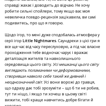
справді жахає і доводить до відчаю. Не хочу
робити сильні спойлери, тому якщо вас моя
невеличка псевдо-рецензія зацікавила, ви самі
подивитесь, про що я говорю.
Щодо ігор, то мені дуже сподобалась атмосфера у
серії ігор
Little Nightmares
. Саундреки з цієї гри я
все ще час від часу переслуховую, а під час власне
проходження тебе водночас чарує і вражає
деталізація жителів та навколишнього
середовища цього світу.
Усі мешканці цього світу
виглядають поламаними чи деформованими,
створивши навколо себе такий же дивний і
неоднозначний світ
. Усі вони ворожі до гравця,
що одразу дає тобі зрозуміти – що б ти не робив,
тут ти ніщо, і якщо ти хочеш в цьому світі
вижити, тобі краще навчитись добре бігати й
ховатись.