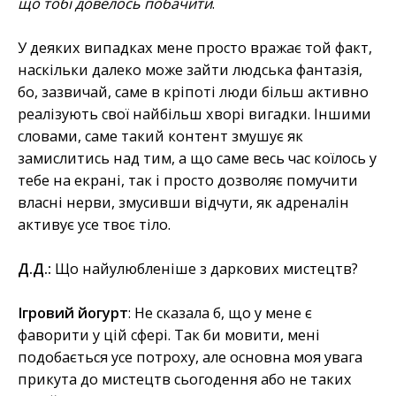
що тобі довелось побачити
.
У деяких випадках мене просто вражає той факт,
наскільки далеко може зайти людська фантазія,
бо, зазвичай, саме в кріпоті люди більш активно
реалізують свої найбільш хворі вигадки. Іншими
словами, саме такий контент змушує як
замислитись над тим, а що саме весь час коїлось у
тебе на екрані, так і просто дозволяє помучити
власні нерви, змусивши відчути, як адреналін
активує усе твоє тіло.
Д.Д.:
Що найулюбленіше з даркових мистецтв?
Ігровий йогурт
: Не сказала б, що у мене є
фаворити у цій сфері. Так би мовити, мені
подобається усе потроху, але основна моя увага
прикута до мистецтв сьогодення або не таких