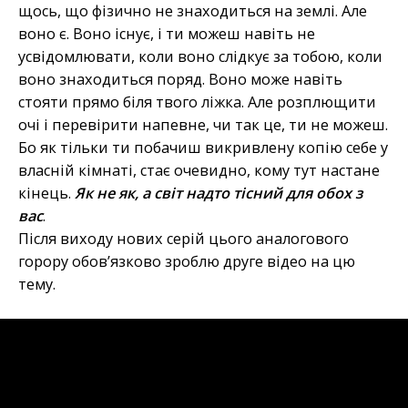
щось, що фізично не знаходиться на землі. Але
воно є. Воно існує, і ти можеш навіть не
усвідомлювати, коли воно слідкує за тобою, коли
воно знаходиться поряд. Воно може навіть
стояти прямо біля твого ліжка. Але розплющити
очі і перевірити напевне, чи так це, ти не можеш.
Бо як тільки ти побачиш викривлену копію себе у
власній кімнаті, стає очевидно, кому тут настане
кінець.
Як не як, а світ надто тісний для обох з
вас
.
Після виходу нових серій цього аналогового
горору обов’язково зроблю друге відео на цю
тему.