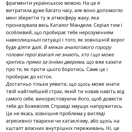
фрагменти українською мовою. На це я
витратила дуже багато часу, але воно допомогло
мені зберегти ту ж атмосферу жаху, яка
пронизувала весь Каталог Мандели. Серіал тим і
особливий, що пробирає тебе нерозумінням
навколишньої ситуації і того, як зовнішній ворог
буде діяти далі.
В межах аналогового горору
головні герої взагалі не знають, хто і що може
критись прямо за їхніми дверима
, що вже казати
про те, як проти цього боротись. Саме це і
пробирає до кісток.
Достатньо тільки уявити, що щось може знати
твій найглибший страх, який ти ховав навіть від
самого себе, використовуючи його, щоб довести
тебе до божевілля. Справді змушує напружитись.
Це не якась зовнішня проблема у вигляді
агресивної тварини чи катаклізму, або щось на
кшталт власних внутрішніх переживань. Ні, це