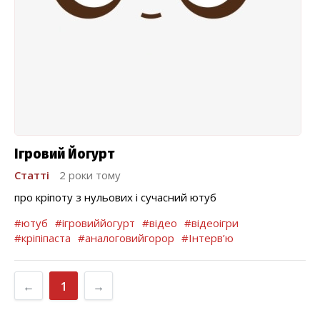
Ігровий Йогурт
Статті
2 роки тому
про кріпоту з нульових і сучасний ютуб
#ютуб
#ігровиййогурт
#відео
#відеоігри
#кріпіпаста
#аналоговийгорор
#Інтерв’ю
←
1
→