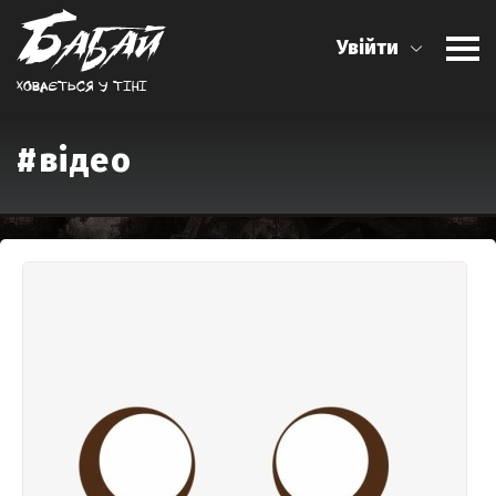
Увійти
Ховається у тiнi
#відео