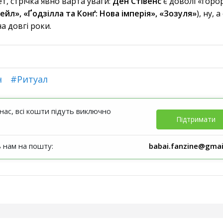
, стрічка явно варта уваги:
Ден Стівенс
є доволі «гор
ейл», «Ґодзілла та Конґ: Нова імперія», «Зозуля»
), ну, 
а довгі роки.
н
#Ритуал
ас, всі кошти підуть виключно
Підтримати
ь нам на пошту:
babai.fanzine@gmai