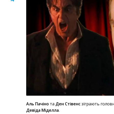
Аль Пачіно
та
Ден Стівенс
зіграють головн
Девіда Міделла
.