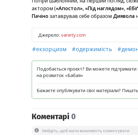
Попри шаблонний, на перший погляд, сюжет
актором (
«Апостол», «Під наглядом», «Ебіґ
Пачіно
затаврував себе образом
Диявола
н
Джерело:
variety.com
#екзорцизм
#одержимість
#демо
Подобається проєкт? Ви можете підтримати н
на розвиток «Бабая»
Бажаєте опублікувати свої матеріали? Пишіт
Коментарі
0
Увійдіть, щоб мати можливість коментувати