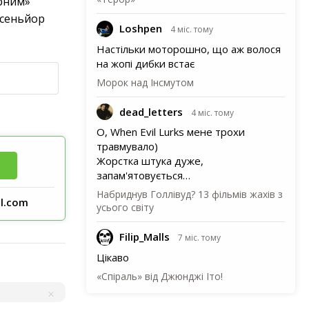
орним»
а сеньйор
Loshpen
4 міс. тому
Настільки моторошно, що аж волося
на жопі дибки встає
Морок над Інсмутом
dead_letters
4 міс. тому
О, When Evil Lurks мене трохи
травмувало)
Жорстка штука дуже,
запам'ятовується…
Набриднув Голлівуд? 13 фільмів жахів з
l.com
усього світу
Filip_Malls
7 міс. тому
Цікаво
«Спіраль» від Джюнджі Іто!