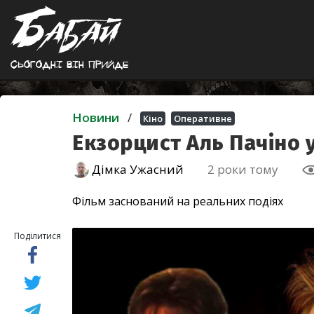
Сьогоднi вiн прийде
Новини
/
Кіно
Оперативне
Екзорцист Аль Пачіно 
Дімка Ужасний
2 роки тому
Фільм заснований на реальних подіях
Поділитися