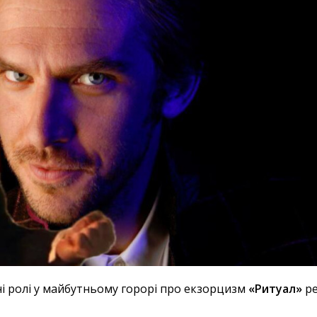
і ролі у майбутньому горорі про екзорцизм
«Ритуал»
ре