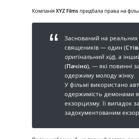
Компанія
XYZ Films
придбала права на фільм
Заснований на реальних 
священиків — один (
Стів
оригінальний хід
), а інш
(
Пачіно
), — які повинні 
одержиму молоду жінку.
У фільмі використано а
одержимість демонами 
екзорцизму. Її випадок 
задокументованим екзорц