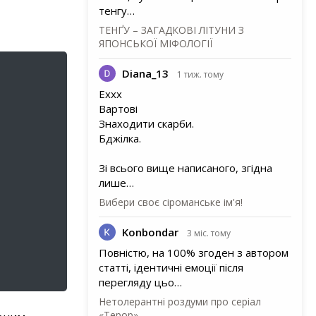
тенгу…
ТЕНҐУ – ЗАГАДКОВІ ЛІТУНИ З
ЯПОНСЬКОЇ МІФОЛОГІЇ
Diana_13
1 тиж. тому
Еххх
Вартові
Знаходити скарби.
Бджілка.
Зі всього вище написаного, згідна
лише…
Вибери своє сіроманське ім'я!
Konbondar
3 міс. тому
Повністю, на 100% згоден з автором
статті, ідентичні емоції після
перегляду цьо…
Нетолерантні роздуми про серіал
«Терор»