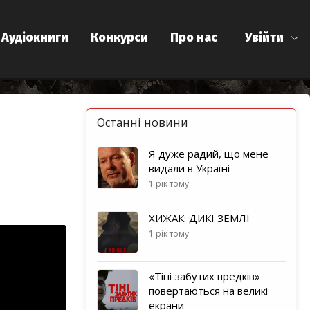
Аудіокниги
Конкурси
Про нас
Увійти
Останні новини
Я дуже радий, що мене
видали в Україні
1 рік тому
ХИЖАК: ДИКІ ЗЕМЛІ
1 рік тому
«Тіні забутих предків»
повертаються на великі
екрани