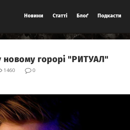
Новини
Статті
Блоґ
Подкасти
у новому горорі "РИТУАЛ"
1460
0