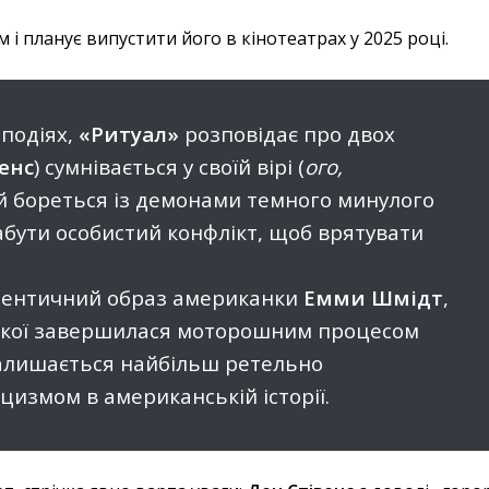
 і планує випустити його в кінотеатрах у 2025 році.
подіях,
«Ритуал»
розповідає про двох
енс
) сумнівається у своїй вірі (
ого,
ий бореться із демонами темного минулого
забути особистий конфлікт, щоб врятувати
втентичний образ американки
Емми Шмідт
,
якої завершилася моторошним процесом
залишається найбільш ретельно
измом в американській історії.