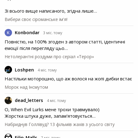
Зі всього вище написаного, згідна лише…
Вибери своє сіроманське ім'я!
Konbondar
3 міс. тому
Повністю, на 100% згоден з автором статті, ідентичні
емоції після перегляду цьо…
Нетолерантні роздуми про серіал «Терор»
Loshpen
4 міс. тому
Настільки моторошно, що аж волося на жопі дибки встає
Морок над Інсмутом
dead_letters
4 міс. тому
О, When Evil Lurks мене трохи травмувало)
Жорстка штука дуже, запам'ятовується…
Набриднув Голлівуд? 13 фільмів жахів з усього світу
Filip_Malls
7 міс. тому