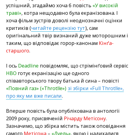
успішний, згадаймо хоча б повість
«У високій
траві»
, котра нещодавно була екранізована. І
хоча фільм зустрів доволі неоднозначні оцінки
критиків (
читайте рецензію тут
), сам
оригінальний твір визнаний дуже моторошним і
таким, що відповідає горор-канонам
Кінґа-
старшого
.
І ось
Deadline
повідомляє, що стрімінґовий сервіс
HBO
готує екранізацію ще одного
співавторського твору батька й сина – повісті
«Повний газ» («Throtlle»)
зі збірки «Full Throtlle»,
про яку ми вже писали
.
Вперше повість була опублікована в антології
2009 року, присвяченій
Річарду Метісону
.
Зазначимо, що збірка містить також оповідання
самого
Метісона
–
«Дуель»
, якою і надихалися