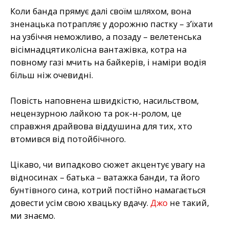
Коли банда прямує далі своїм шляхом, вона
зненацька потрапляє у дорожню пастку – з’їхати
на узбіччя неможливо, а позаду – велетенська
вісімнадцятиколісна вантажівка, котра на
повному газі мчить на байкерів, і наміри водія
більш ніж очевидні.
Повість наповнена швидкістю, насильством,
нецензурною лайкою та рок-н-ролом, це
справжня драйвова віддушина для тих, хто
втомився від потойбічного.
Цікаво, чи випадково сюжет акцентує увагу на
відносинах – батька – ватажка банди, та його
бунтівного сина, котрий постійно намагається
довести усім свою хвацьку вдачу.
Джо
не такий,
ми знаємо.