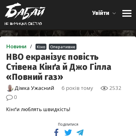
Увійти
Не вимикай свiтло
Новини
/
Кіно
Оперативне
HBO екранізує повість
Стівена Кінґа й Джо Гілла
«Повний газ»
Дімка Ужасний
6 років тому
2532
0
Кінґи люблять швидкість!
Поділитися