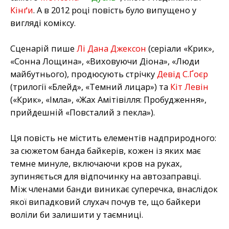
Кінґи
. А в 2012 році повість було випущено у
вигляді коміксу.
Сценарій пише
Лі Дана Джексон
(серіали «Крик»,
«Сонна Лощина», «Виховуючи Діона», «Люди
майбутнього), продюсують стрічку
Девід С.Ґоєр
(трилогії «Блейд», «Темний лицар») та
Кіт Левін
(«Крик», «Імла», «Жах Амітівілля: Пробудження»,
прийдешній «Повсталий з пекла»).
Ця повість не містить елементів надприродного:
за сюжетом банда байкерів, кожен із яких має
темне минуле, включаючи кров на руках,
зупиняється для відпочинку на автозаправці.
Між членами банди виникає суперечка, внаслідок
якої випадковий слухач почув те, що байкери
воліли би залишити у таємниці.