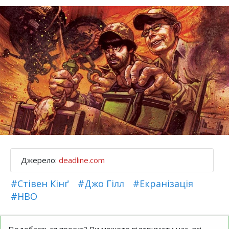
Джерело:
deadline.com
#Стівен Кінґ
#Джо Гілл
#Екранізація
#HBO