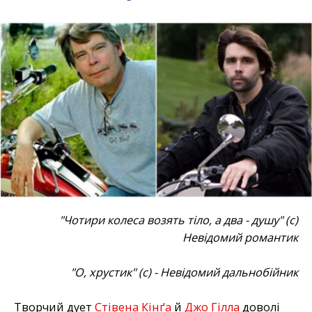
"Чотири колеса возять тіло, а два - душу" (с)
Невідомий романтик
"О, хрустик" (с) - Невідомий дальнобійник
Творчий дует
Стівена Кінґа
й
Джо Гілла
доволі