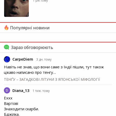
1 рік тому
Популярні новини
Зараз обговорюють
CarpeDiem
3 дн. тому
Навіть не знав, що вони саме з Індії пішли, тут також
цікаво написано про тенгу…
ТЕНҐУ – ЗАГАДКОВІ ЛІТУНИ З ЯПОНСЬКОЇ МІФОЛОГІЇ
Diana_13
1 тиж. тому
Еххх
Вартові
Знаходити скарби.
Бджілка.