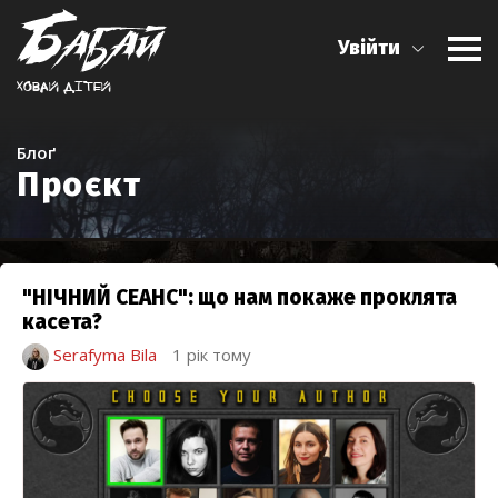
Увійти
Ховай дiтей
Блоґ
Проєкт
"НІЧНИЙ СЕАНС": що нам покаже проклята
касета?
Serafyma Bila
1 рік тому