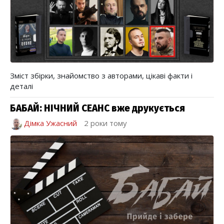
Зміст збірки, знайомство з авторами, цікаві факти і
деталі
БАБАЙ: НІЧНИЙ СЕАНС вже друкується
Дімка Ужасний
2 роки тому