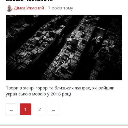
Дімка Ужасний
7 років тому
Твори в жанрі горор та близьких жанрах, які вийшли
українською мовою у 2018 році
←
1
2
→