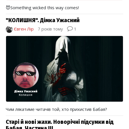
😈Something wicked this way comes!
"КОЛИШНЯ". Дімка Ужасний
Євген Лір
7 років тому
1
Чим лякатиме читачів той, хто прихистив Бабая?
Старі й нові жахи. Новорічні підсумки від
Бабая. Частина ІІІ