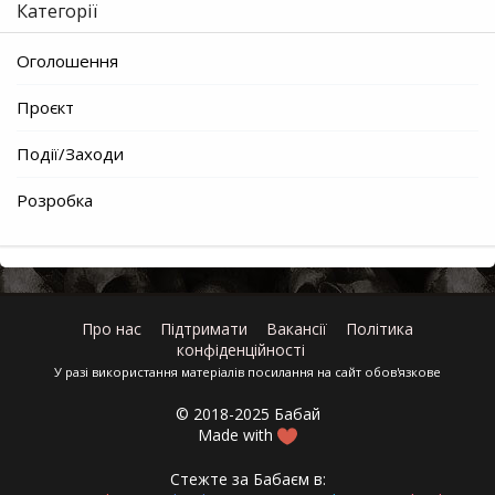
Категорії
Оголошення
Проєкт
Події/Заходи
Розробка
Про нас
Підтримати
Вакансії
Політика
конфіденційності
У разі використання матеріалів посилання на сайт обов'язкове
© 2018-2025 Бабай
Made with
Стежте за Бабаєм в: