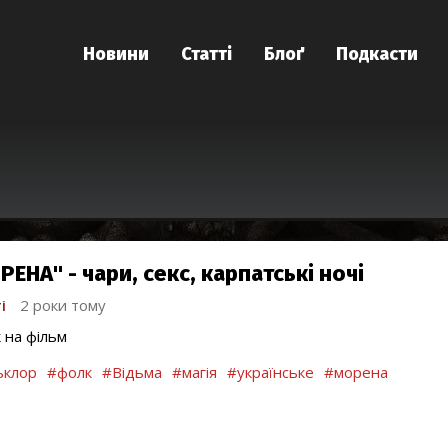
Новини
Статті
Блоґ
Подкасти
ЕНА" - чари, секс, карпатські ночі
і
2 роки тому
к на фільм
ьклор
#фолк
#Відьма
#магія
#українське
#морена