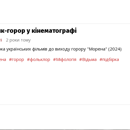
к-горор у кінематографі
і
2 роки тому
рка українських фільмів до виходу горору "Морена" (2024)
ена
#горор
#фольклор
#Міфологія
#Відьма
#підбірка