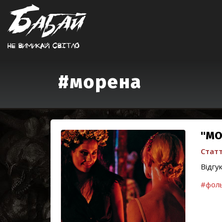
Не вимикай свiтло
#морена
"МОР
Статт
Відгу
#фол