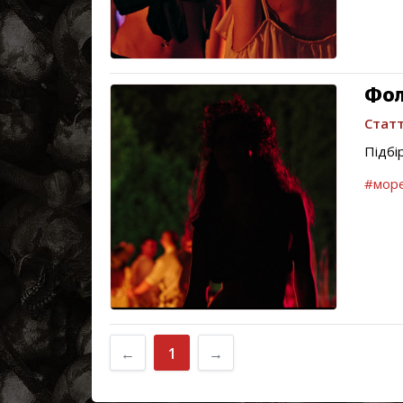
Фол
Статт
Підбі
#мор
←
1
→