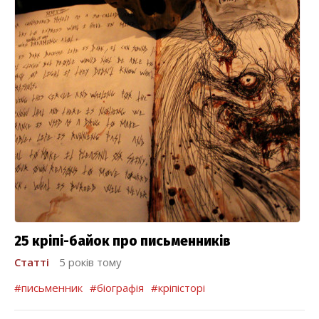
25 кріпі-байок про письменників
Статті
5 років тому
#письменник
#біографія
#кріпісторі