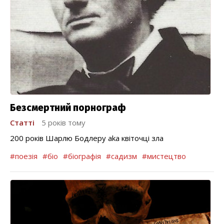
Безсмертний порнограф
Статті
5 років тому
200 років Шарлю Бодлеру aka квіточці зла
#поезія
#біо
#біографія
#садизм
#мистецтво