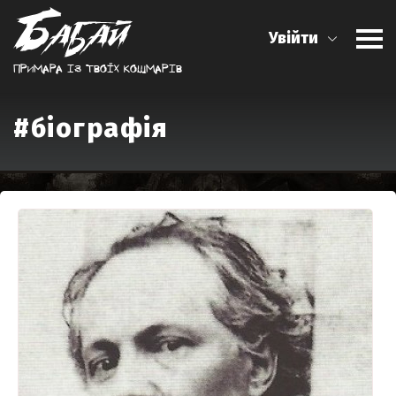
Увійти
Примара iз твоїх кошмарiв
#біографія