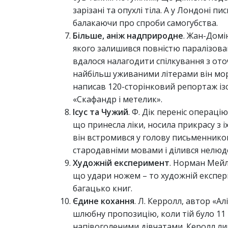
зарізані та опухлі тіла. А у Лондоні 
балакаючи про спроби самогубства.
Більше, аніж надприродне
. Жан-Домі
якого залишився повністю паралізова
вдалося налагодити спілкування з ото
найбільш уживаними літерами він морг
написав 120-сторінковий репортаж із
«Скафандр і метелик».
Ісус та Чужий
. Ф. Дік переніс операці
що принесла ліки, носила прикрасу з 
він встромився у голову письменнико
стародавніми мовами і ділився нелюдс
Художній експеримент
. Норман Мейл
що удари ножем – то художній експе
багацько книг.
Єдине кохання
. Л. Керролл, автор «Алі
шлюбну пропозицію, коли тій було 11 р
напівоголеними дівчатами. Керолл ли