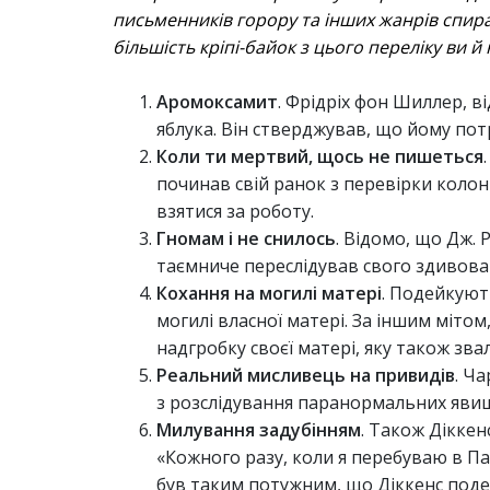
письменників горору та інших жанрів спира
більшість кріпі-байок з цього переліку ви й 
Аромоксамит
. Фрідріх фон Шиллер, в
яблука. Він стверджував, що йому пот
Коли ти мертвий, щось не пишеться
починав свій ранок з перевірки колонк
взятися за роботу.
Гномам і не снилось
. Відомо, що Дж. 
таємниче переслідував свого здивован
Кохання на могилі матері
. Подейкуют
могилі власної матері. За іншим міто
надгробку своєї матері, яку також зва
Реальний мисливець на привидів
. Ч
з розслідування паранормальних яви
Милування задубінням
. Також Діккен
«Кожного разу, коли я перебуваю в Па
був таким потужним, що Діккенс подек