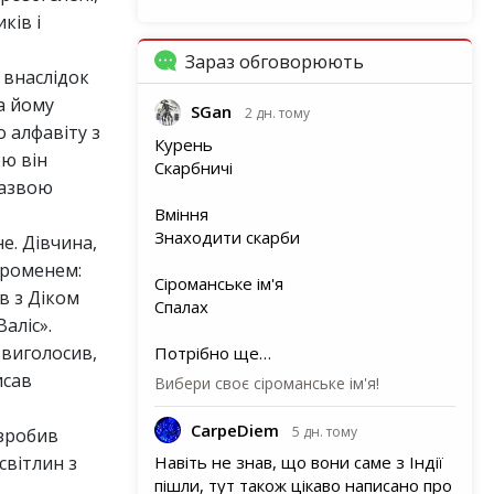
ків і
Зараз обговорюють
, внаслідок
а йому
SGan
2 дн. тому
 алфавіту з
Курень
ою він
Скарбничі
назвою
Вміння
Знаходити скарби
е. Дівчина,
променем:
Сіроманське ім'я
в з Діком
Спалах
аліс».
 виголосив,
Потрібно ще…
исав
Вибери своє сіроманське ім'я!
CarpeDiem
5 дн. тому
і зробив
світлин з
Навіть не знав, що вони саме з Індії
пішли, тут також цікаво написано про