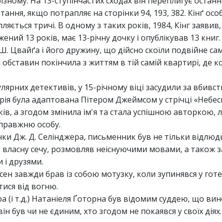
зному. На 13-ступінчастих сходах він переплигує останні
тання, якщо потрапляє на сторінки 94, 193, 382. Кінґ ос
пляється тричі. В одному з таких років, 1984, Кінг заявив
ений 13 років, має 13-річну дочку і опублікував 13 книг.
ро Ш. Цвайґа і його дружину, що дійсно скоїли подвійне са
 обставин покінчила з життям в тій самій квартирі, де 
пулярних детективів, у 15-річному віці засудили за вбивс
орія була адаптована Пітером Джеймсом у стрічці «Небес
оків, а згодом змінила ім'я та стала успішною авторкою,
справжню особу.
чки Дж. Д. Селінджера, письменник був не тільки відлюд
 власну сечу, розмовляв неіснуючими мовами, а також 
 і друзями.
рсен завжди брав із собою мотузку, коли зупинявся у готе
ися від вогню.
ра (і т.д.) Натаніеля Ґоторна був відомим суддею, що ви
н був чи не єдиним, хто згодом не покаявся у своїх діях.