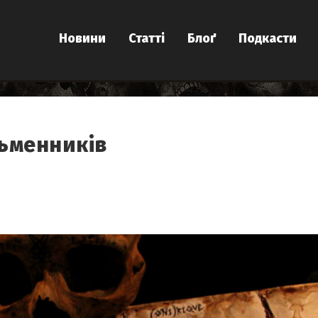
Новини
Статті
Блоґ
Подкасти
сьменників