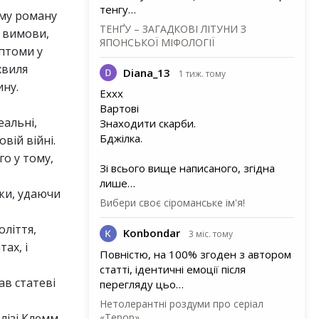
тенгу…
єму роману
ТЕНҐУ – ЗАГАДКОВІ ЛІТУНИ З
ь вимови,
ЯПОНСЬКОЇ МІФОЛОГІЇ
мптоми у
хвиля
Diana_13
1 тиж. тому
ину.
Еххх
Вартові
еальні,
Знаходити скарби.
Бджілка.
вій війні.
го у тому,
Зі всього вище написаного, згідна
лише…
рки, удаючи
Вибери своє сіроманське ім'я!
оліття,
Konbondar
3 міс. тому
ах, і
Повністю, на 100% згоден з автором
статті, ідентичні емоції після
ав статеві
перегляду цьо…
Нетолерантні роздуми про серіал
Елізі Клемм,
«Терор»