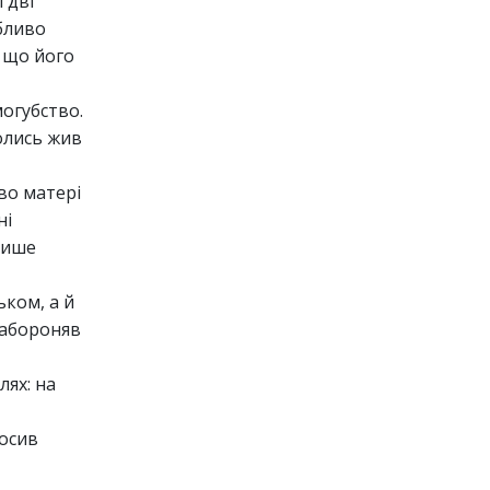
 дві
обливо
, що його
могубство.
колись жив
тво матері
ні
 лише
ьком, а й
забороняв
лях: на
носив