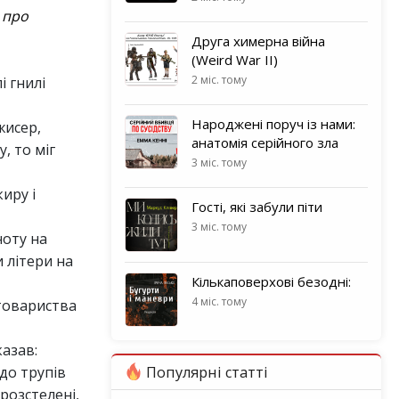
 про
Друга химерна війна
(Weird War II)
2 міс. тому
і гнилі
Народжені поруч із нами:
жисер,
анатомія серійного зла
, то міг
3 міс. тому
киру і
Гості, які забули піти
3 міс. тому
ноту на
 літери на
Кількаповерхові безодні:
4 міс. тому
 товариства
казав:
до трупів
Популярні статті
розстелені,