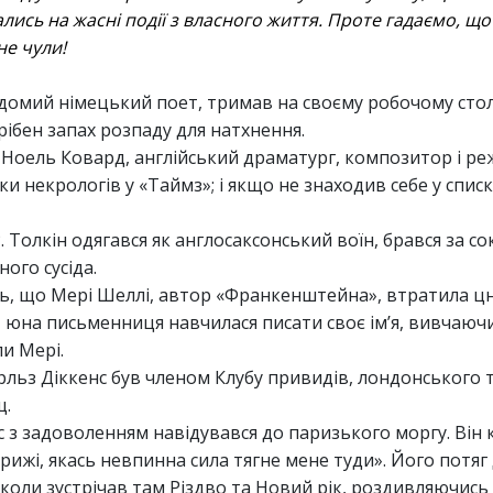
лись на жасні події з власного життя. Проте гадаємо, що
не чули!
ідомий німецький поет, тримав на своєму робочому стол
рібен запах розпаду для натхнення.
. Ноель Ковард, англійський драматург, композитор і ре
и некрологів у «Таймз»; і якщо не знаходив себе у списку
Р. Толкін одягався як англосаксонський воїн, брався за со
ого сусіда.
ь, що Мері Шеллі, автор «Франкенштейна», втратила ц
м, юна письменниця навчилася писати своє ім’я, вивчаючи
ли Мері.
арльз Діккенс був членом Клубу привидів, лондонського
щ.
с з задоволенням навідувався до паризького моргу. Він 
рижі, якась невпинна сила тягне мене туди». Його потяг 
оли зустрічав там Різдво та Новий рік, роздивляючись 