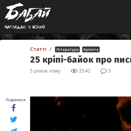
Заглядає у вiкно
Статті
/
Література
Кріпота
25 кріпі-байок про пи
5 років тому
2542
3
Поділитися