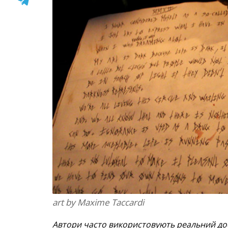
art by Maxime Taccardi
Автори часто використовують реальний досв