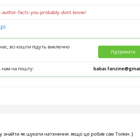
-author-facts-you-probably-dont-know/
рі
ас, всі кошти підуть виключно
Підтримати
ь нам на пошту:
babai.fanzine@gmai
у знайти як шукати натхнення. якщо це робив сам Толкін :)