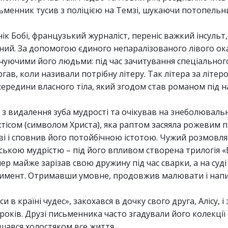
письменник тусив з поліцією на Темзі, шукаючи потопельни
нік Бобі, французький журналіст, переніс важкий інсульт
ний. За допомогою єдиного непаралізованого лівого ок
чуючими його людьми: під час зачитування спеціального
ав, коли називали потрібну літеру. Так літера за літер
середини власного тіла, який згодом став романом під 
ю з видалення зуба мудрості та очікував на знеболювальн
іхтісом (символом Христа), яка раптом засяяла рожевим 
ві і сповнив його потойбічною істотою. Чужий розмовля
ькою мудрістю – під його впливом створена трилогія «В
ер майже зарізав свою дружину під час сварки, а на суді
римент. Отримавши умовне, продовжив малювати і нап
си в країні чудес», закохався в дочку свого друга, Алісу, 
оків. Друзі письменника часто згадували його колекції 
шався холостяком все життя.