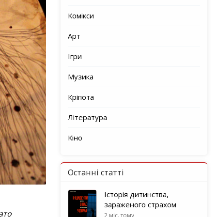
Комікси
Арт
Ігри
Музика
Кріпота
Література
Кіно
Останні статті
Історія дитинства,
зараженого страхом
ато
2 міс. тому