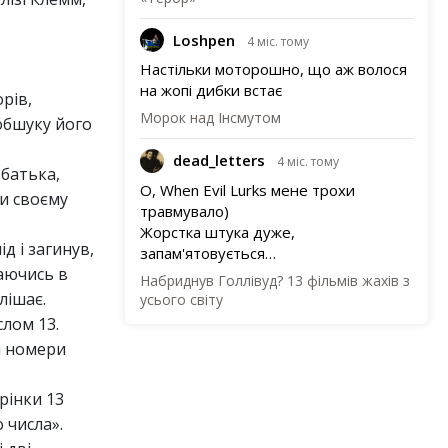
Loshpen
4 міс. тому
Настільки моторошно, що аж волося
на жопі дибки встає
орів,
Морок над Інсмутом
 обшуку його
dead_letters
4 міс. тому
 батька,
О, When Evil Lurks мене трохи
ки своєму
травмувало)
Жорстка штука дуже,
д і загинув,
запам'ятовується…
гаючись в
Набриднув Голлівуд? 13 фільмів жахів з
лішає.
усього світу
слом 13.
 і номери
рінки 13
 числа».