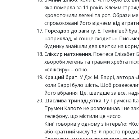
яка померла за 11 років. Клемм стражд
кровоточили легені та рот. Образи м
спровоковані його відчаєм від втрати
Тореадор до загину
. Е. Гемінґвей бу
наприклад, «І сонце сходить». Письмен
будинку знайшли два квитки на корид
Еліксир натхнення
. Поетеса Елізабет
хвороби легень та травми хребта після
«еліксиру» – опію.
Кращий брат
. У Дж. М. Баррі, автора 
коли Баррі було шість. Щоб розвесели
його вбрання. Це, швидше за все, над
Щаслива тринадцятка
. І у Трумена К
Трумен Капоте не розпочинав і не зак
телефону, що містили це число.
Кінґ говорив у одному з інтерв’ю: «К
або кратний числу 13. Я просто продо