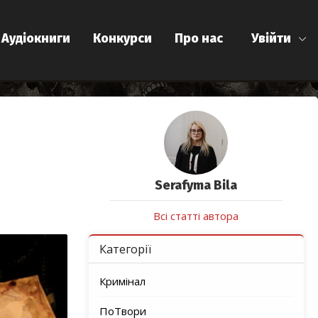
Аудіокниги
Конкурси
Про нас
Увійти
Serafyma Bila
Всі статті автора
Категорії
Кримінал
ПоТвори