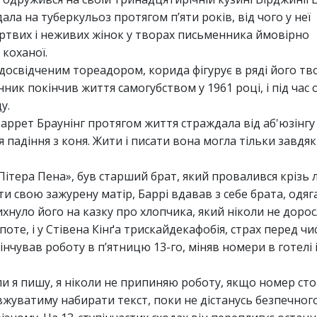
ала на туберкульоз протягом п’яти років, від чого у неї
ертвих і неживих жінок у творах письменника ймовірно
 коханої.
в досвідченим тореадором, корида фігурує в ряді його тв
ник покінчив життя самогубством у 1961 році, і під час
у.
 Баррет Браунінг протягом життя страждала від аб'юзінгу
 падіння з коня. Жити і писати вона могла тільки завдя
«Пітера Пена», був старший брат, який провалився крізь лі
ти свою зажурену матір, Баррі вдавав з себе брата, одя
ихнуло його на казку про хлопчика, який ніколи не дорос
апоте, і у Стівена Кінґа трискайдекафобія, страх перед чи
інчував роботу в п’ятницю 13-го, міняв номери в готелі
оли я пишу, я ніколи не припиняю роботу, якщо номер сто
вжуватиму набирати текст, поки не дістанусь безпечного