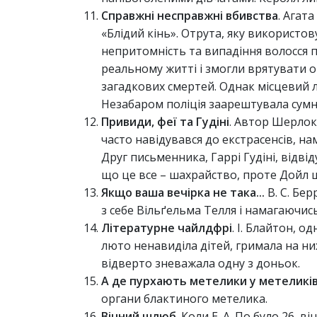
Справжні несправжні вбивства
. Агат
«Блідий кінь». Отрута, яку використо
непритомність та випадіння волосся 
реальному житті і змогли врятувати от
загадкових смертей. Однак місцевий лі
Незабаром поліція заарештувала сумн
Привиди, феї та Гудіні
. Автор Шерлок
часто навідувався до екстрасенсів, на
Друг письменника, Гаррі Гудіні, відві
що це все – шахрайство, проте Дойл ще
Якщо ваша вечірка не така...
В. С. Бе
з себе Вільґельма Телля і намагаючись 
Літературне чайлдфрі
. І. Блайтон, 
люто ненавиділа дітей, гримала на них
відверто зневажала одну з доньок.
А де пурхають метелики у метеликі
органи блактиного метелика.
Вічний шлюб
. Коли Е. А. По було 26, 