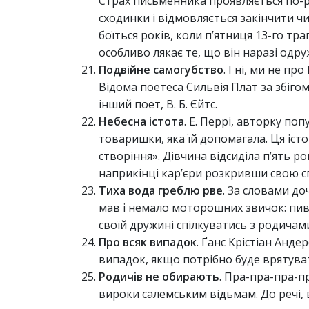
Страх письменника проявляється по-рі
сходинки і відмовляється закінчити чи
боїться років, коли п’ятниця 13-го тра
особливо лякає те, що він наразі одруж
Подвійне самогубство
. І ні, ми не п
Відома поетеса Сильвія Плат за збігом
інший поет, В. Б. Єйтс.
Небесна істота
. Е. Перрі, авторку по
товаришки, яка їй допомагала. Ця іст
створіння». Дівчина відсиділа п’ять р
наприкінці кар’єри розкривши свою 
Тиха вода греблю рве
. За словами до
мав і немало моторошних звичок: пив
своїй дружині спілкуватись з родичами
Про всяк випадок
. Ґанс Крістіан Анде
випадок, якщо потрібно буде врятуват
Родичів не обирають
. Пра-пра-пра-п
вироки салемським відьмам. До речі, ві