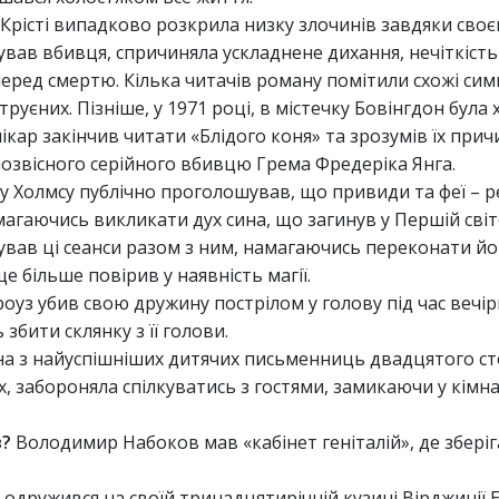
а Крісті випадково розкрила низку злочинів завдяки сво
вував вбивця, спричиняла ускладнене дихання, нечіткіст
перед смертю. Кілька читачів роману помітили схожі си
руєних. Пізніше, у 1971 році, в містечку Бовінгдон була 
кар закінчив читати «Блідого коня» та зрозумів їх прич
озвісного серійного вбивцю Грема Фредеріка Янга.
у Холмсу публічно проголошував, що привиди та феї – р
магаючись викликати дух сина, що загинув у Першій світо
дував ці сеанси разом з ним, намагаючись переконати йо
 більше повірив у наявність магії.
рроуз убив свою дружину пострілом у голову під час вечі
збити склянку з її голови.
одна з найуспішніших дитячих письменниць двадцятого ст
, забороняла спілкуватись з гостями, замикаючи у кімнат
в?
Володимир Набоков мав «кабінет геніталій», де зберіг
він одружився на своїй тринадцятирічній кузині Вірджинії 