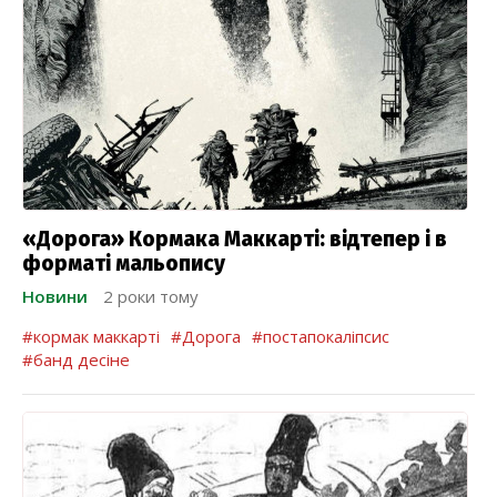
«Дорога» Кормака Маккарті: відтепер і в
форматі мальопису
Новини
2 роки тому
#кормак маккарті
#Дорога
#постапокаліпсис
#банд десіне