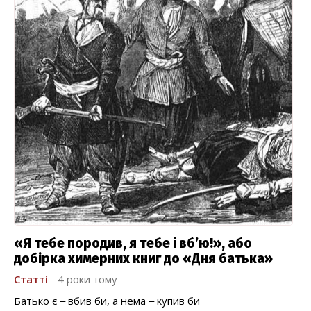
«Я тебе породив, я тебе і вб’ю!», або
добірка химерних книг до «Дня батька»
Статті
4 роки тому
Батько є ‒ вбив би, а нема ‒ купив би