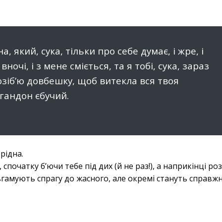
, який, сука, тільки про себе думає, і жре, і
вночі, і з мене сміється, та я тобі, сука, зараз
розіб’ю довбешку, щоб витекла вся твоя
, гандон єбучий.
рідна.
початку б’ючи тебе під дих (й не раз!), а наприкінці р
и вгамують спрагу до жасного, але окремі стануть справж