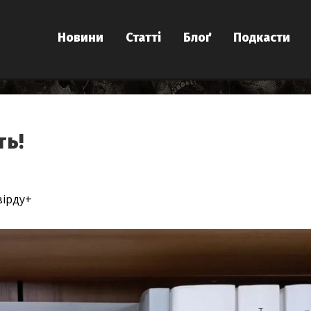
Новини
Статті
Блоґ
Подкасти
ть!
вірду+