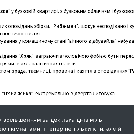
узка
” у бузковій квартирі, з бузковим обличчям і бузков
х оповідань збірки, “
Риба-меч
”, шокує несподівано і з
 поетичні пасажі.
ування у комашиному стані “вічного відбувайла” набува
ідання “
Хряк
”, заграючи з чоловічою фобією бути пере
рями психоаналітичних сеансів.
ом: зрада, таємниці, провина і каяття в оповіданнях “
Р
 “
П’яна жінка
”, екстремально відверта битовуха.
м збільшенням за декілька днів міль
ю і кімнатами, і тепер не тільки їсти, але й