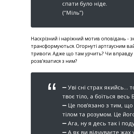
спати було ніде.
(“Міль”)
Наскрізний і наріжний мотив оповідань - з
трансформуються. Огорнуті артгаусним вайб
тривоги. Адже що там урчить? Чи вправду вон
розв’язатися з ним?
➖ Уві сні страх якийсь… 
твоє тіло, а боїться весь 
➖ Це пов’язано з тим, що 
тілом та розумом. Це йог
➖ Ага, ну я десь так і под
➖ А як ви відчуваєте жах