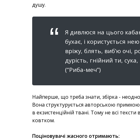
душу.
Я дивлюся на цього кабана
бухає, і користується нею 
вріжу, блять, виб’ю очі, 
дурість, гнійний ти, сука
(“Риба-меч”)
Найперше, що треба знати, збірка - неодно
Вона структурується авторською примхою, с
в екзистенційній твані. Тому не всі текст
ковтком.
Поціновувачі жасного отримають: