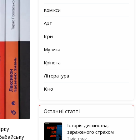
Комікси
Арт
Ігри
Музика
Кріпота
Література
Кіно
Останні статті
Історія дитинства,
ірку
зараженого страхом
бабайську
2 міс. тому