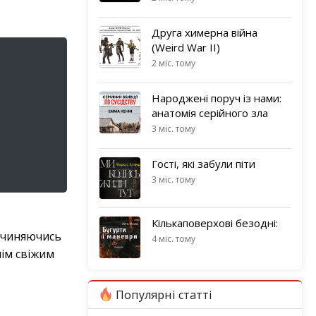
Друга химерна війна
(Weird War II)
2 міс. тому
Народжені поруч із нами:
анатомія серійного зла
3 міс. тому
Гості, які забули піти
3 міс. тому
Кількаповерхові безодні:
озчиняючись
4 міс. тому
нім свіжим
Популярні статті