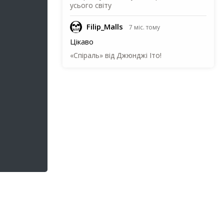
усього світу
Filip_Malls
7 міс. тому
Цікаво
«Спіраль» від Джюнджі Іто!