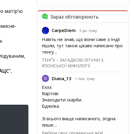
ою матір’ю
Зараз обговорюють
умисне-
CarpeDiem
3 дн. тому
Навіть не знав, що вони саме з Індії
є
пішли, тут також цікаво написано про
тенгу…
слідуваним,
ТЕНҐУ – ЗАГАДКОВІ ЛІТУНИ З
ЯПОНСЬКОЇ МІФОЛОГІЇ
АЦС
”,
Diana_13
1 тиж. тому
Еххх
Вартові
Знаходити скарби.
Бджілка.
Зі всього вище написаного, згідна
лише…
Вибери своє сіроманське ім'я!