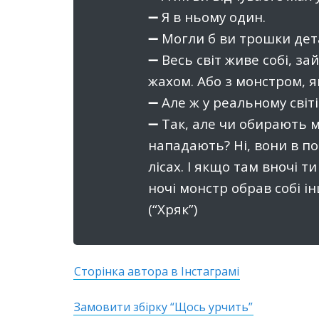
➖ Я в ньому один.
➖ Могли б ви трошки де
➖ Весь світ живе собі, за
жахом. Або з монстром, я
➖ Але ж у реальному світ
➖ Так, але чи обирають м
нападають? Ні, вони в по
лісах. І якщо там вночі т
ночі монстр обрав собі і
(“Хряк”)
Сторінка автора в Інстаграмі
Замовити збірку “Щось урчить”