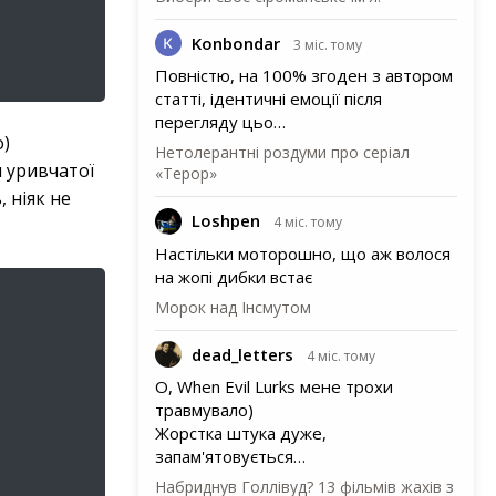
Konbondar
3 міс. тому
Повністю, на 100% згоден з автором
статті, ідентичні емоції після
перегляду цьо…
о)
Нетолерантні роздуми про серіал
н уривчатої
«Терор»
, ніяк не
Loshpen
4 міс. тому
Настільки моторошно, що аж волося
на жопі дибки встає
Морок над Інсмутом
dead_letters
4 міс. тому
О, When Evil Lurks мене трохи
травмувало)
Жорстка штука дуже,
запам'ятовується…
Набриднув Голлівуд? 13 фільмів жахів з