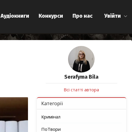
Аудіокниги
Конкурси
Про нас
Увійти
Serafyma Bila
Всі статті автора
Категорії
Кримінал
ПоТвори