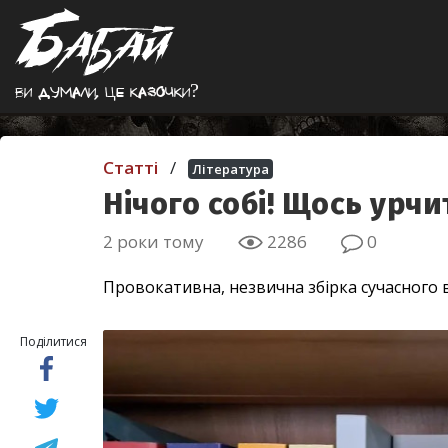
Ви думали, це казочки?
Статті
/
Література
Нічого собі! Щось урчи
2 роки тому
2286
0
Провокативна, незвична збірка сучасного 
Поділитися