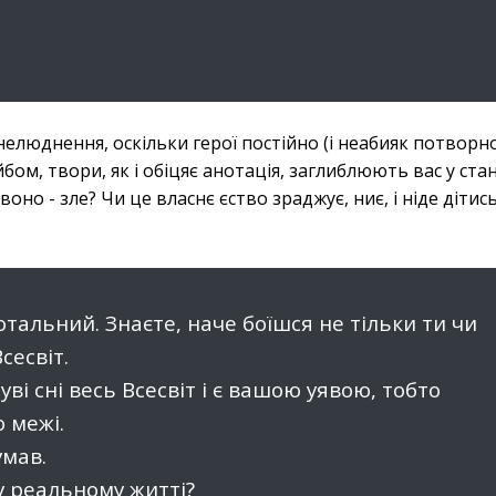
нелюднення, оскільки герої постійно (і неабияк потворн
ом, твори, як і обіцяє анотація, заглиблюють вас у ста
о - зле? Чи це власнє єство зраджує, ниє, і ніде дітись
тотальний. Знаєте, наче боїшся не тільки ти чи
Всесвіт.
уві сні весь Всесвіт і є вашою уявою, тобто
о межі.
умав.
 у реальному житті?