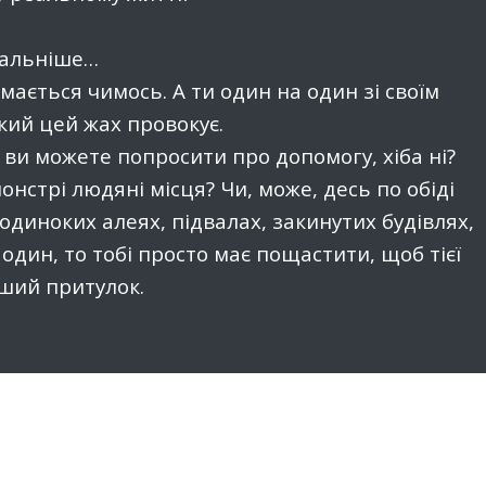
тальніше…
ймається чимось. А ти один на один зі своїм
кий цей жах провокує.
і ви можете попросити про допомогу, хіба ні?
онстрі людяні місця? Чи, може, десь по обіді
одиноких алеях, підвалах, закинутих будівлях,
и один, то тобі просто має пощастити, щоб тієї
нший притулок.