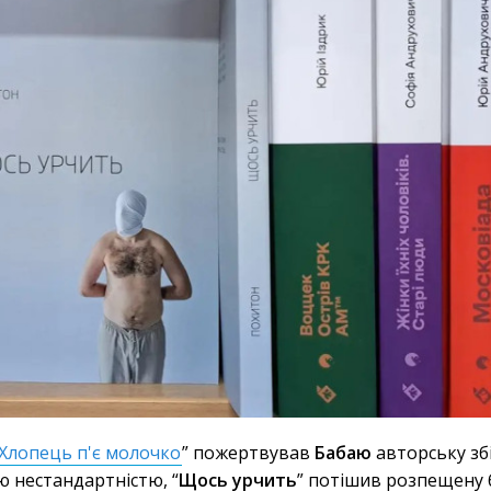
Хлопець п'є молочко
” пожертвував
Бабаю
авторську зб
єю нестандартністю, “
Щось урчить
” потішив розпещену 