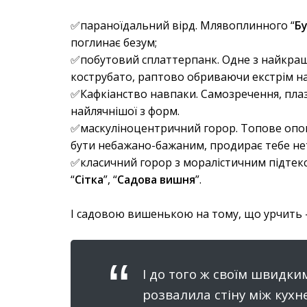
✅параноїдальний вірд. Млявоплинного “
Б
поглинає безум;
✅побутовий сплаттерпанк. Одне з найкращи
кострубато, раптово обриваючи екстрім на
✅Кафкіанство навпаки. Самозречення, плаз
найлячнішої з форм.
✅маскуліноцентричний горор. Топове опов
бути небажано-бажаним, продирає тебе нет
✅класичний горор з моралістичним підтекст
“
Сітка
”, “
Садова вишня
”.
І садовою вишенькою на тому, що урчить -
І до того ж своїм швидки
розвалила стіну між кухне