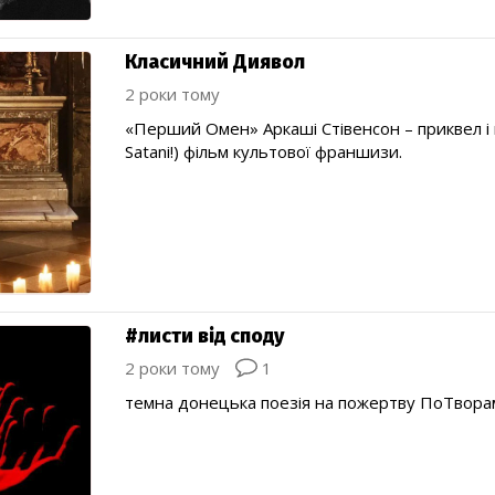
Класичний Диявол
2 роки тому
«Перший Омен» Аркаші Стівенсон – приквел і
Satani!) фільм культової франшизи.
#листи від споду
2 роки тому
1
темна донецька поезія на пожертву ПоТвора