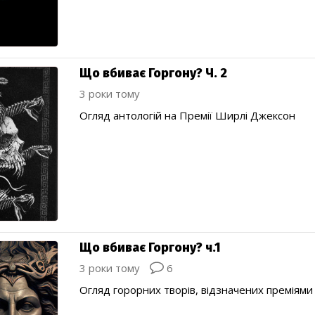
Що вбиває Горгону? Ч. 2
3 роки тому
Огляд антологій на Премії Ширлі Джексон
Що вбиває Горгону? ч.1
3 роки тому
6
Огляд горорних творів, відзначених преміями