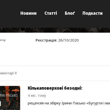
Новини
Статті
Блоґ
Подкасти
Реєстрація:
26/10/2020
атор
оментарі 9
Кількаповерхові безодні:
4 міс. тому
рецензія на збірку Ірини Пасько «Бугурти і м