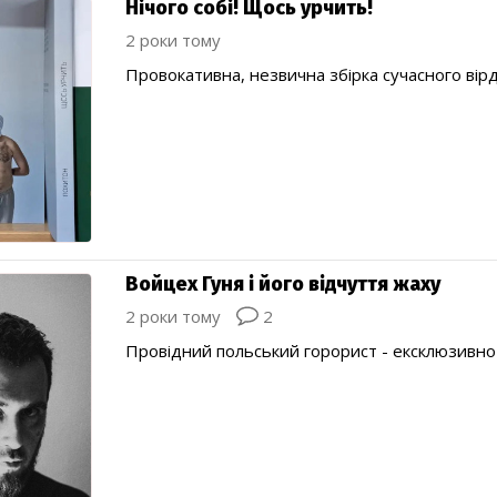
Нічого собі! Щось урчить!
2 роки тому
Провокативна, незвична збірка сучасного вір
Войцех Гуня і його відчуття жаху
2 роки тому
2
Провідний польський горорист - ексклюзивно