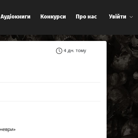
Аудіокниги
Конкурси
Про нас
Увійти
4 дн. тому
аневри»