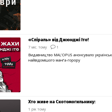
«Спіраль» від Джюнджі Іто!
7 міс. тому
1
Видавництво MAL’OPUS анонсувало українсь
найвідомішого манґа-горору
Хто живе на Скотомогильнику:
1 рік тому