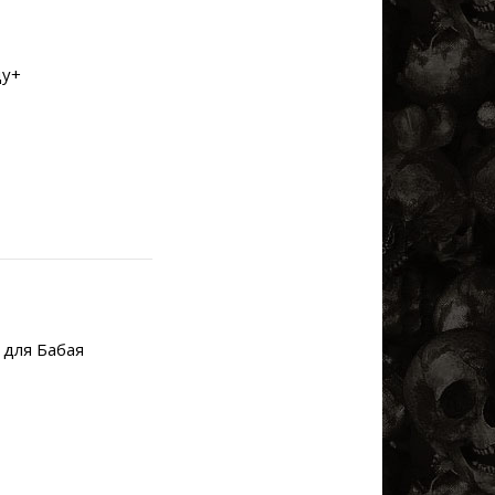
ду+
 для Бабая