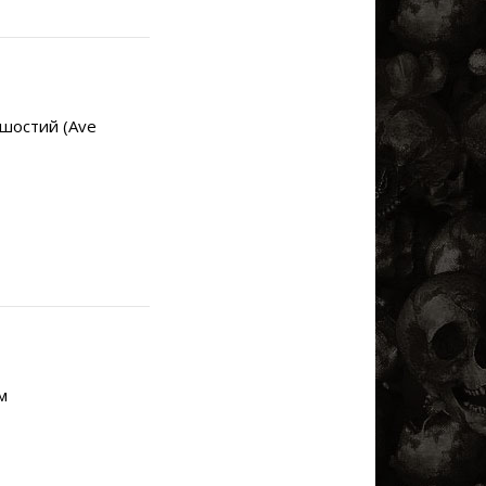
 шостий (Ave
м