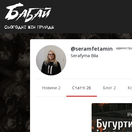
Сьогоднi вiн прийде
@seramfetamin
адміністр
Serafyma Bila
Новини 2
Статті 26
Блог 2
К