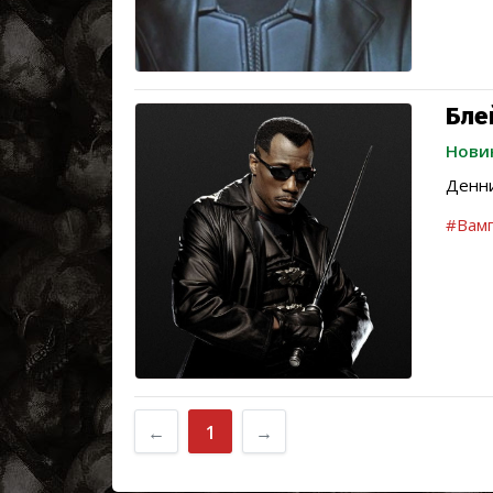
Бле
Нови
Денни
#Вамп
←
1
→