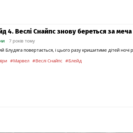
йд 4. Веслі Снайпс знову береться за меча
ни
7 років тому
й Блудяга повертається, і цього разу кришитиме дітей ночі 
іри
#Марвел
#Веслі Снайпс
#Блейд