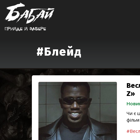
Прийде й забере
#Блейд
Вес
Z»
Нови
Чи є 
фільм
#Весл