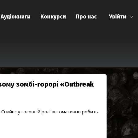
Аудіокниги
Конкурси
Про нас
Увійти
вому зомбі-горорі «Outbreak
 Снайпс у головній ролі автоматично робить