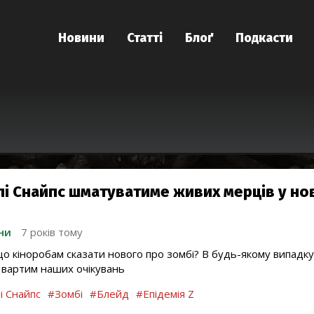
Новини
Статті
Блоґ
Подкасти
лі Снайпс шматуватиме живих мерців у но
ни
7 років тому
що кіноробам сказати нового про зомбі? В будь-якому випадку
 вартим наших очікувань
і Снайпс
#Зомбі
#Блейд
#Епідемія Z