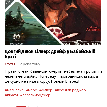
Довгий Джон Сілвер: дрейф у Бабайській
бухті
Статті
2 роки тому
Пірати, океан, Стівенсон, смерть і небезпека, прокляті й
незліченні скарби... Попереду – пригодницький вир, а
це судно не зійде з курсу. Повний Вперед!
#мальопис
#море
#сілвер
#веселий роджер
#пірати
#веселийроджер