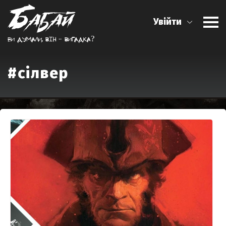
Увійти
Ви думали, вiн - вигадка?
#сілвер