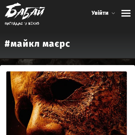
Увійти
Заглядає у вiкно
#майкл маєрс