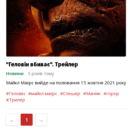
"Геловін вбиває". Трейлер
Новини
5 років тому
Майкл Маєрс вийде на полювання 15 жовтня 2021 року
#Геловін
#майкл маєрс
#Слешер
#Маніяк
#горор
#Трилер
←
1
→