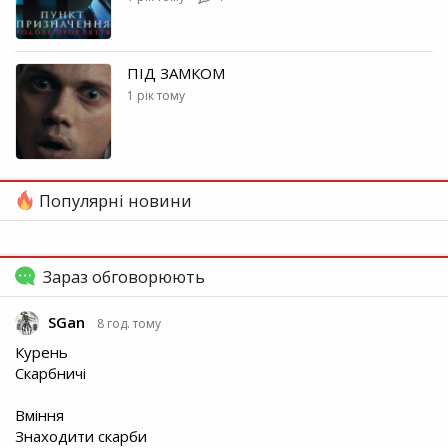
ПІД ЗАМКОМ
1 рік тому
Популярні новини
Зараз обговорюють
SGan
8 год. тому
Курень
Скарбничі
Вміння
Знаходити скарби