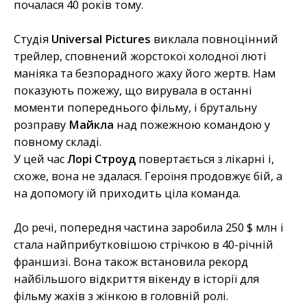
почалася 40 років тому.
Студія
Universal Pictures
виклала повноцінний
трейлер, сповнений жорстокої холодної люті
маніяка та безпорадного жаху його жертв. Нам
показують пожежу, що вирувала в останні
моменти попереднього фільму, і брутальну
розправу
Майкла
над пожежною командою у
повному складі.
У цей час
Лорі Строуд
повертається з лікарні і,
схоже, вона не здалася. Героїня продовжує бій, а
на допомогу їй приходить ціла команда.
До речі, попередня частина заробила 250 $ млн і
стала найприбутковішою стрічкою в 40-річній
франшизі. Вона також встановила рекорд
найбільшого відкриття вікенду в історії для
фільму жахів з жінкою в головній ролі.