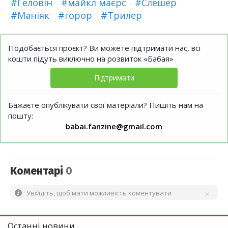
#Геловін
#майкл маєрс
#Слешер
#Маніяк
#горор
#Трилер
Подобається проєкт? Ви можете підтримати нас, всі
кошти підуть виключно на розвиток «Бабая»
Підтримати
Бажаєте опублікувати свої матеріали? Пишіть нам на
пошту:
babai.fanzine@gmail.com
Коментарі
0
Увійдіть, щоб мати можливість коментувати
Останні новини