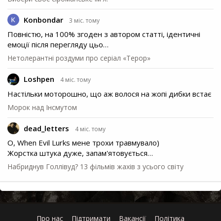
Konbondar
3 міс. тому
Повністю, на 100% згоден з автором статті, ідентичні
емоції після перегляду цьо…
Нетолерантні роздуми про серіал «Терор»
Loshpen
4 міс. тому
Настільки моторошно, що аж волося на жопі дибки встає
Морок над Інсмутом
dead_letters
4 міс. тому
О, When Evil Lurks мене трохи травмувало)
Жорстка штука дуже, запам'ятовується…
Набриднув Голлівуд? 13 фільмів жахів з усього світу
Про нас
Підтримати
Вакансії
Політика