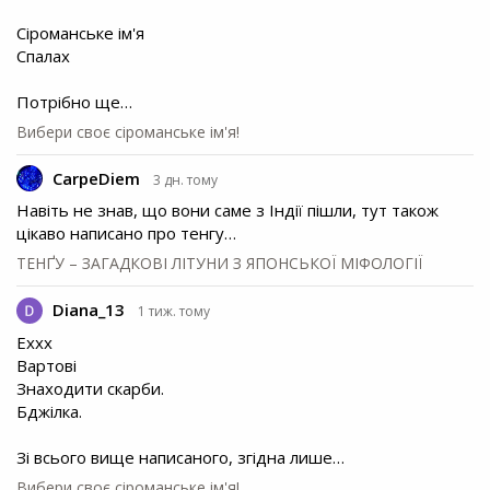
Сіроманське ім'я
Спалах
Потрібно ще…
Вибери своє сіроманське ім'я!
CarpeDiem
3 дн. тому
Навіть не знав, що вони саме з Індії пішли, тут також
цікаво написано про тенгу…
ТЕНҐУ – ЗАГАДКОВІ ЛІТУНИ З ЯПОНСЬКОЇ МІФОЛОГІЇ
Diana_13
1 тиж. тому
Еххх
Вартові
Знаходити скарби.
Бджілка.
Зі всього вище написаного, згідна лише…
Вибери своє сіроманське ім'я!