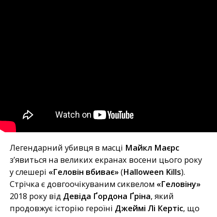
Легендарний убивця в масці
Майкл Маєрс
з’явиться на великих екранах восени цього року
у слешері
«Геловін вбиває»
(
Halloween Kills
).
Стрічка є довгоочікуваним сиквелом
«Геловіну»
2018 року від
Девіда Ґордона Ґріна
, який
продовжує історію героїні
Джеймі Лі Кертіс
, що