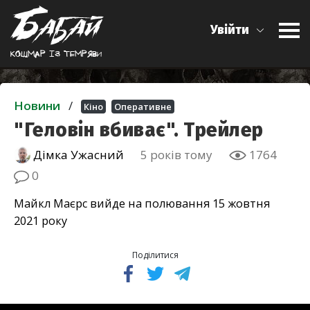
Увійти
Кошмар iз темряви
Новини
/
Кіно
Оперативне
"Геловін вбиває". Трейлер
Дімка Ужасний
5 років тому
1764
0
Майкл Маєрс вийде на полювання 15 жовтня
2021 року
Поділитися