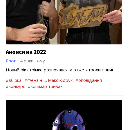
Анонси на 2022
Блог
4 роки тому
Новий рік стрімко розпочався, а отже - трохи новин
#збірка
#Фензін
#Макс Кідрук
#оповідання
#конкурс
#кошмар триває