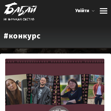
Увійти
Не вимикай свiтло
#конкурс