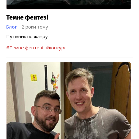
Темне фентезі
Блог
2 роки тому
Путівник по жанру
#Темне фентезі
#конкурс