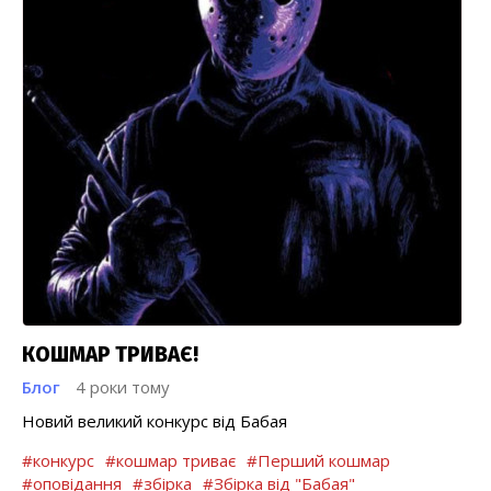
КОШМАР ТРИВАЄ!
Блог
4 роки тому
Новий великий конкурс від Бабая
#конкурс
#кошмар триває
#Перший кошмар
#оповідання
#збірка
#Збірка від "Бабая"