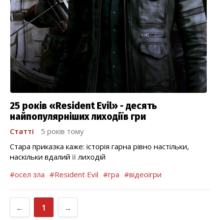
25 років «Resident Evil» - десять
найпопулярніших лиходіїв гри
Статті
5 років тому
Стара приказка каже: історія гарна рівно настільки,
наскільки вдалий її лиходій
#осел зла
#Resident Evil
#гра
#відеоігри
←
1
→