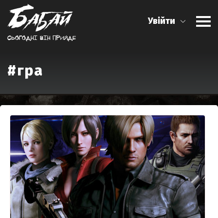
Увійти
Сьогоднi вiн прийде
#гра