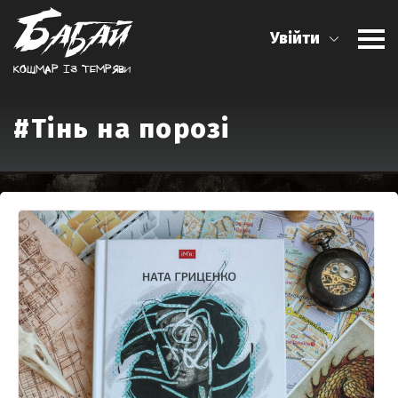
Увійти
Кошмар iз темряви
#Тінь на порозі