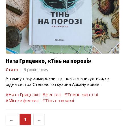
Ната Гриценко, «Тінь на порозі»
Статті
6 років тому
У темну гілку химерокниг ця повість вписується, як
рідна сестра Степового і кузина Аркану вовків.
#Ната Гриценко
#фентезі
#Темне фентезі
#Міське фентезі
#Тінь на порозі
←
1
→