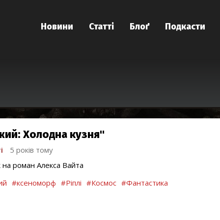
Новини
Статті
Блоґ
Подкасти
жий: Холодна кузня"
і
5 років тому
к на роман Алекса Вайта
ий
#ксеноморф
#Ріплі
#Космос
#Фантастика