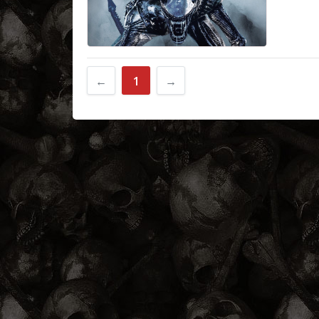
←
1
→