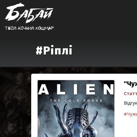
Твiй нiчний кошмар
#Ріплі
"Чу
Статт
Відгу
#Чуж