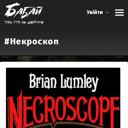
Увійти
Той, хто за дверима
#Некроскоп