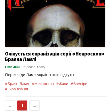
Очікується екранізація серії «Некроскоп»
Браяна Ламлі
Новини
5 років тому
Переклади Ламлі українською відсутні
#Браян Ламлі
#Некроскоп
#Жахи
#Вампіри
#Екранізація
←
1
→