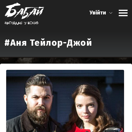
Увійти
Заглядає у вiкно
#Аня Тейлор-Джой