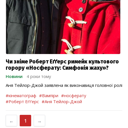
Чи зніме Роберт Еґґерс римейк культового
горору «Носферату: Симфонія жаху»?
Новини
4 роки тому
Аня Тейлор-Джой заявлена як виконавиця головної ролі
#кінематограф
#Вампіри
#носферату
#Роберт Еґґерс
#Аня Тейлор-Джой
←
1
→