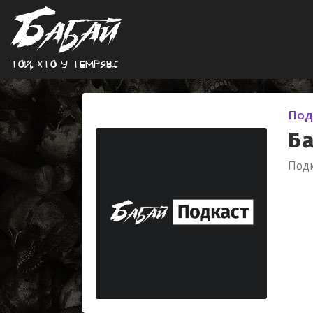
Той, хто у темрявi
Под
Ба
Подк