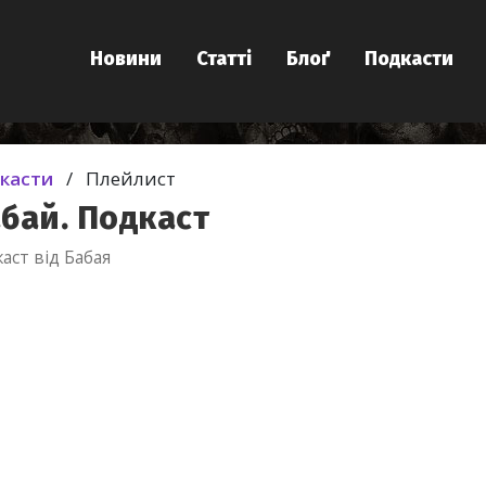
Новини
Статті
Блоґ
Подкасти
касти
/
Плейлист
бай. Подкаст
аст від Бабая