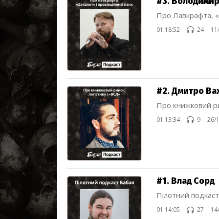
#3. Володимир
Про Лавкрафта, «
01:18:52
24
11
#2. Дмитро Ва
Про книжковий ри
01:13:34
9
26/
#1. Влад Сорд
Пілотний подкаст
01:14:05
27
14