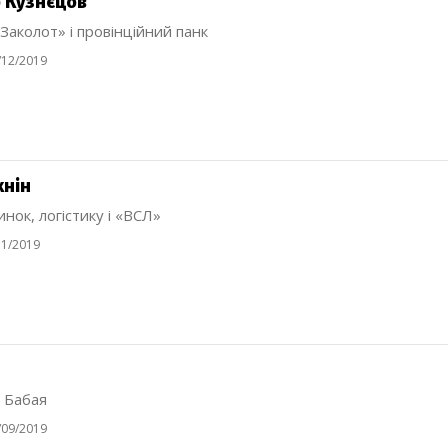
 Кузнєцов
Заколот» і провінційний панк
/12/2019
хнін
нок, логістику і «ВСЛ»
11/2019
 Бабая
/09/2019