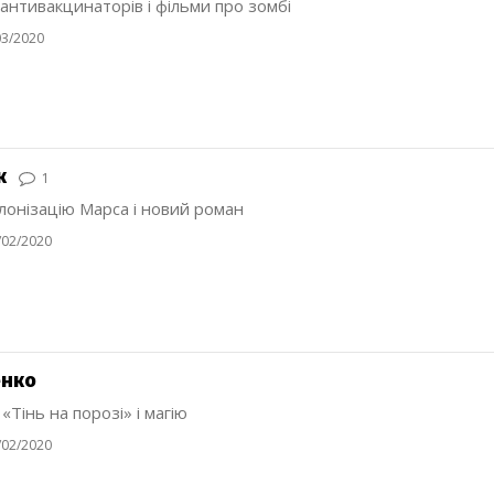
 антивакцинаторів і фільми про зомбі
03/2020
к
1
лонізацію Марса і новий роман
/02/2020
енко
 «Тінь на порозі» і магію
/02/2020