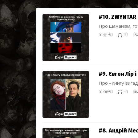
#10. ZWYNTAR
Про шаманізм, го
01:01:52
23
15
#9. Євген Лір
Про «Книгу вигад
01:38:52
17
08
#8. Андрій Med