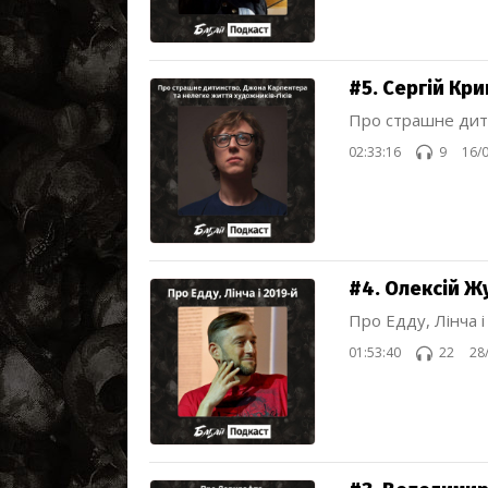
#5. Сергій Кри
Про страшне дити
02:33:16
9
16/
#4. Олексій Ж
Про Едду, Лінча і
01:53:40
22
28