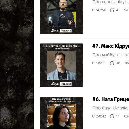
Про коронавірус,
01:47:50
4
19/
#7. Макс Кідру
Про майбутнє, ко
01:35:11
38
26
#6. Ната Гриц
Про Casa Ukrania,
01:58:42
11
03