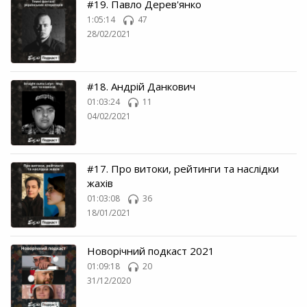
#19. Павло Дерев'янко
1:05:14
47
28/02/2021
#18. Андрій Данкович
01:03:24
11
04/02/2021
#17. Про витоки, рейтинги та наслідки
жахів
01:03:08
36
18/01/2021
Новорічний подкаст 2021
01:09:18
20
31/12/2020