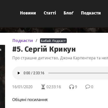
Новини
Статті
Блоґ
Подкасти
Подкасти
/
Бабай. Подкаст
#5. Сергій Крикун
Про страшне дитинство, Джона Карпентера та неле
16/01/2020
02:33:16
9
0
Обіцяні посилання: