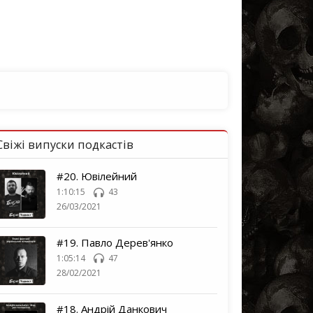
Свіжі випуски подкастів
#20. Ювілейний
1:10:15
43
26/03/2021
#19. Павло Дерев'янко
1:05:14
47
28/02/2021
#18. Андрій Данкович