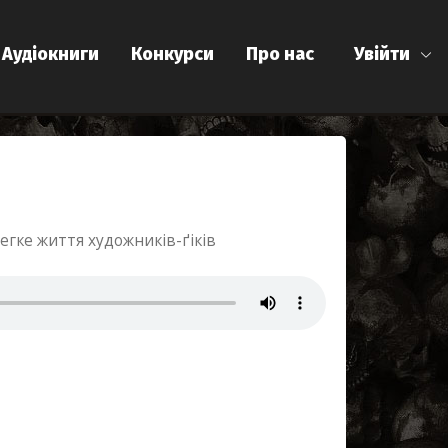
Аудіокниги
Конкурси
Про нас
Увійти
гке життя художників-ґіків