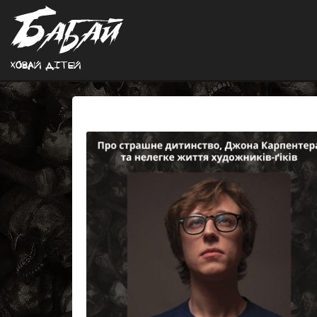
Ховай дiтей