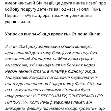
американській Вікіпедії, це друга книга з серії про
бойову подругу детектива Годжеса - Голлі Ґібні.
Перша — «Аутсайдер», також опублікована
українською.
Уривок з книги «Якщо кровить» Стівена Кінґа:
У січні 2021 року маленький м'який конверт,
адресований детективу Ральфу Андерсону, був
доставлений Конрадам, найближчим сусідам
Андерсонів, які знаходяться на Багамах через
нескінченний страйк вчителів у рідному окрузі
Андерсонів. Конради погодилися пересилати їх
пошту до повернення Андерсонів у Флінт-Сіті, але
на цьому конверті великими літерами було
надруковано: «НЕ ПЕРЕСИЛАТИ, ПРИТРИМАТИ ДО
ПРИБУТТЯ». Коли Ральф відкриває пакет, він
знаходить флешку під назвою «Якщо кровить», що