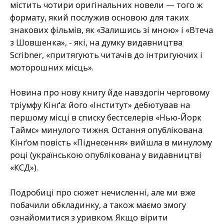
містить чотири оригінальних новели — того ж
формату, який послужив основою для таких
знакових фільмів, як «Залишись зі мною» і «Втеча
з Шовшенка», - які, на думку видавництва
Scribner, «притягують читачів до інтригуючих і
моторошних місць».
Новина про нову книгу йде навздогін черговому
тріумфу Кінґа: його «Інститут» дебютував на
першому місці в списку бестселерів «Нью-Йорк
Таймс» минулого тижня. Остання опублікована
Кінґом повість «Піднесення» вийшла в минулому
році (українською опублікована у видавництві
«КСД»).
Подробиці про сюжет нечисленні, але ми вже
побачили обкладинку, а також маємо змогу
ознайомитися з уривком. Якщо вірити