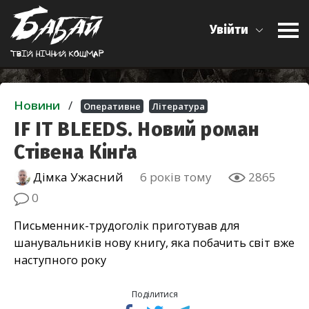
Увійти
Твiй нiчний кошмар
Новини
/
Оперативне
Література
IF IT BLEEDS. Новий роман
Стівена Кінґа
Дімка Ужасний
6 років тому
2865
0
Письменник-трудоголік приготував для
шанувальників нову книгу, яка побачить світ вже
наступного року
Поділитися