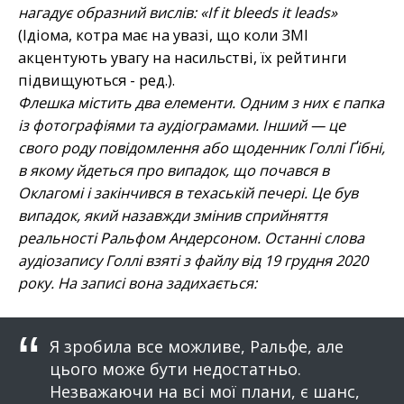
нагадує образний вислів: «If it bleeds it leads»
(Ідіома, котра має на увазі, що коли ЗМІ
акцентують увагу на насильстві, їх рейтинги
підвищуються - ред.).
Флешка містить два елементи. Одним з них є папка
із фотографіями та аудіограмами. Інший — це
свого роду повідомлення або щоденник Голлі Ґібні,
в якому йдеться про випадок, що почався в
Оклагомі і закінчився в техаській печері. Це був
випадок, який назавжди змінив сприйняття
реальності Ральфом Андерсоном. Останні слова
аудіозапису Голлі взяті з файлу від 19 грудня 2020
року. На записі вона задихається:
Я зробила все можливе, Ральфе, але
цього може бути недостатньо.
Незважаючи на всі мої плани, є шанс,