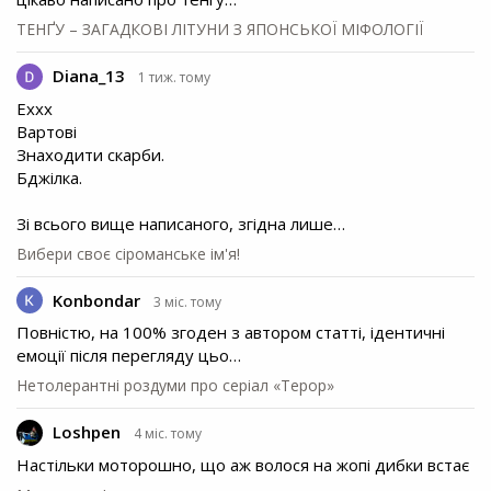
ТЕНҐУ – ЗАГАДКОВІ ЛІТУНИ З ЯПОНСЬКОЇ МІФОЛОГІЇ
Diana_13
1 тиж. тому
Еххх
Вартові
Знаходити скарби.
Бджілка.
Зі всього вище написаного, згідна лише…
Вибери своє сіроманське ім'я!
Konbondar
3 міс. тому
Повністю, на 100% згоден з автором статті, ідентичні
емоції після перегляду цьо…
Нетолерантні роздуми про серіал «Терор»
Loshpen
4 міс. тому
Настільки моторошно, що аж волося на жопі дибки встає