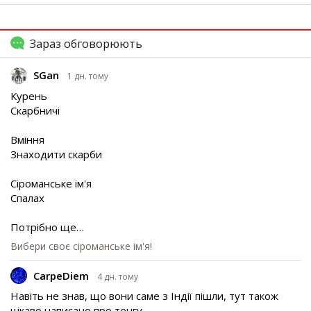
Зараз обговорюють
SGan
1 дн. тому
Курень
Скарбничі
Вміння
Знаходити скарби
Сіроманське ім'я
Спалах
Потрібно ще…
Вибери своє сіроманське ім'я!
CarpeDiem
4 дн. тому
Навіть не знав, що вони саме з Індії пішли, тут також
цікаво написано про тенгу…