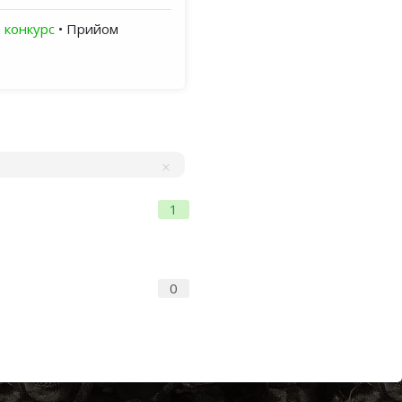
 конкурс
• Прийом
1
0