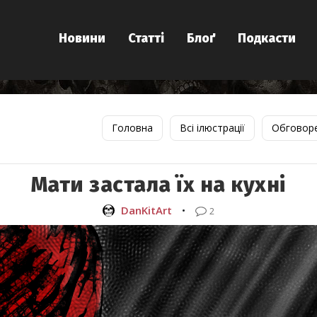
Новини
Статті
Блоґ
Подкасти
Головна
Всі ілюстрації
Обговор
Мати застала їх на кухні
DanKitArt
•
2