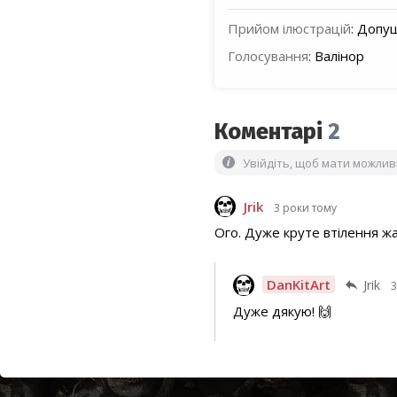
Прийом ілюстрацій
:
Допущ
Голосування
:
Валінор
Коментарі
2
Увійдіть, щоб мати можли
Jrik
3 роки тому
Ого. Дуже круте втілення ж
DanKitArt
Jrik
3
Дуже дякую! 🙌