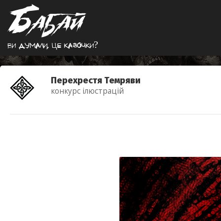
Ви думали, це казочки?
Перехрестя Темряви
конкурс ілюстрацій