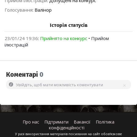
Прийом ілюстрацій
:
Допущені на конкурс
Голосування
:
Валінор
Історія статусів
23/01/24 19:36
:
Прийнято на конкурс
• Прийом
ілюстрацій
Коментарі
0
Увійдіть, щоб мати можливість коментувати
Про нас
Підтримати
Вакансії
Політика
конфіденційності
У разі використання матеріалів посилання на сайт обов'язкове