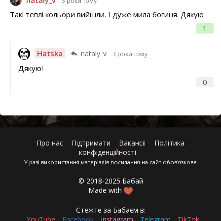
3 роки тому
Такі теплі кольори вийшли. І дуже мила богиня. Дякую
1
Hatska
nataly_v
3 роки тому
Дякую!
0
Про нас
Підтримати
Вакансії
Політика
конфіденційності
У разі використання матеріалів посилання на сайт обов'язкове
© 2018-2025 Бабай
Made with
Стежте за Бабаєм в:
YouTube
Facebook
Instagram
Telegram
TikTok