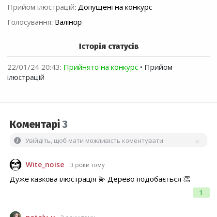
Прийом ілюстрацій
:
Допущені на конкурс
Голосування
:
Валінор
Історія статусів
22/01/24 20:43
:
Прийнято на конкурс
• Прийом
ілюстрацій
Коментарі
3
Увійдіть, щоб мати можливість коментувати
Wite_noise
3 роки тому
Дуже казкова ілюстрація 💫 Дерево подобається 👏
1
nataly_v