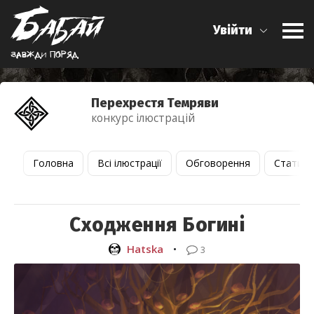
Увійти
Завжди поряд
Перехрестя Темряви
конкурс ілюстрацій
Головна
Всі ілюстрації
Обговорення
Статист
Сходження Богині
Hatska
•
3