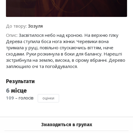
До твору
:
Зозуля
Опис
:
Засвітилося небо над кроною. На верхню гілку
Дерева ступила боса нога жінки. Черевики вона
тримала у руці, повільно спускаючись віттям, наче
сходами. Руки розкинула в боки для балансу. Нарешті
зістрибнула на землю, висока, в сірому вбранні. Дерево
заплющило очі та погойдувалося.
Результати
6
місце
109
– голосів
оцінки
Знаходиться в групах