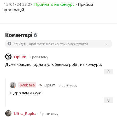
12/01/24 23:27
:
Прийнято на конкурс
• Прийом
ілюстрацій
Коментарі
6
Увійдіть, щоб мати можливість коментувати
Opium
3 роки тому
Дуже красиво, одна з улюблених робіт на конкурсі.
0
Svebara
Opium
3 роки тому
Щиро вам дякую!
0
Ultra_Pupka
3 роки тому