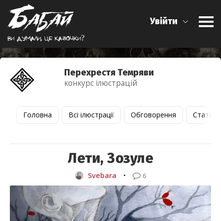
Увійти
Ви думали, це казочки?
Перехрестя Темряви
конкурс ілюстрацій
Головна
Всі ілюстрації
Обговорення
Статист
Лети, Зозуле
Svebara
•
6