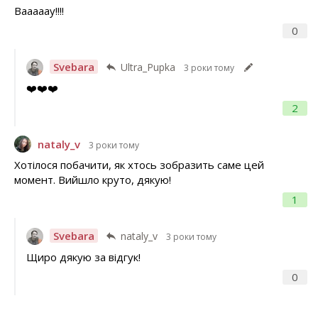
Вааааау!!!!
0
Svebara
Ultra_Pupka
3 роки тому
❤️❤️❤️
2
nataly_v
3 роки тому
Хотілося побачити, як хтось зобразить саме цей
момент. Вийшло круто, дякую!
1
Svebara
nataly_v
3 роки тому
Щиро дякую за відгук!
0