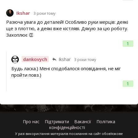
Ikshar
3 роки тому
Разюча увага до деталей! Особливо руки мерців: деякі
ще з плоттю, а деякі вже кістляві. Дякую за цю роботу.
Захоплює 👏
1
dankovych
Ikshar
3 роки тому
Будь ласка.) Мені сподобалося оповідання, не міг
пройти повз.)
1
Про нас
Підтримати
Вакансії
Політика
конфіденційності
У разі використання матеріалів посилання на сайт обов'язкове