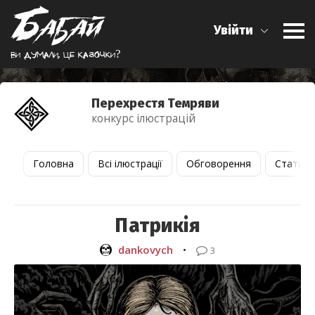
Увійти
Ви думали, це казочки?
Перехрестя Темряви
конкурс ілюстрацій
Головна
Всі ілюстрації
Обговорення
Статист
Патрикія
dankovych
•
3