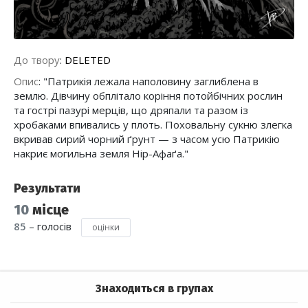
До твору
:
DELETED
Опис
:
"Патрикія лежала наполовину заглиблена в
землю. Дівчину обплітало коріння потойбічних рослин
та гострі пазурі мерців, що дряпали та разом із
хробаками впивались у плоть. Поховальну сукню злегка
вкривав сирий чорний ґрунт — з часом усю Патрикію
накриє могильна земля Нір-Афаґа."
Результати
10
місце
85
– голосів
оцінки
Знаходиться в групах