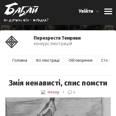
Увійти
Ви думали, вiн - вигадка?
Перехрестя Темряви
конкурс ілюстрацій
Головна
Всі ілюстрації
Обговорення
Статист
Змія ненависті, спис помсти
Htony
•
4