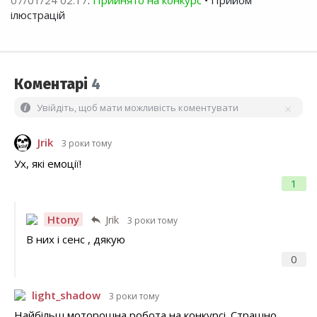
07/01/24 02:17
:
Прийнято на конкурс
• Прийом
ілюстрацій
Коментарі
4
Увійдіть, щоб мати можливість коментувати
Jrik
3 роки тому
Ух, які емоції!
1
Htony
Jrik
3 роки тому
В них і сенс , дякую
0
light_shadow
3 роки тому
Найбільш моторошна робота на конкурсі. Страшно