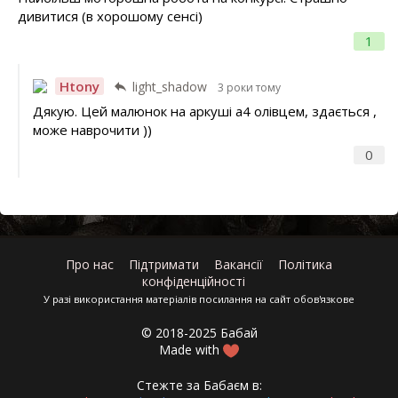
дивитися (в хорошому сенсі)
1
Htony
light_shadow
3 роки тому
Дякую. Цей малюнок на аркуші а4 олівцем, здається ,
може наврочити ))
0
Про нас
Підтримати
Вакансії
Політика
конфіденційності
У разі використання матеріалів посилання на сайт обов'язкове
© 2018-2025 Бабай
Made with
Стежте за Бабаєм в: