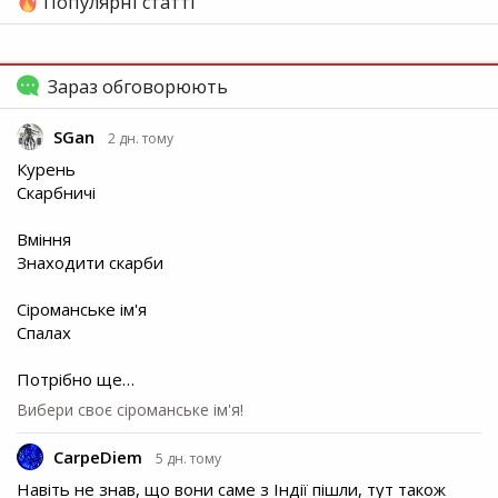
Популярні статті
Зараз обговорюють
SGan
2 дн. тому
Курень
Скарбничі
Вміння
Знаходити скарби
Сіроманське ім'я
Спалах
Потрібно ще…
Вибери своє сіроманське ім'я!
CarpeDiem
5 дн. тому
Навіть не знав, що вони саме з Індії пішли, тут також