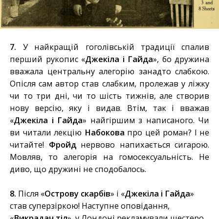
7.
У найкращій гоголівській традиції спалив
перший рукопис «
Джекіла і Гайда
», бо дружина
вважала центральну алегорію занадто слабкою.
Опісля сам автор став слабким, пролежав у ліжку
чи то три дні, чи то шість тижнів, але створив
нову версію, яку і видав. Втім, так і вважав
«
Джекіла і Гайда
» найгіршим з написаного. Чи
ви читали лекцію
Набокова
про цей роман? І не
читайте!
Фройд
нервово напихається сигарою.
Мовляв, то алегорія на гомосексуальність. Не
диво, що дружині не сподобалось.
8.
Після «
Острову скарбів
» і «
Джекіла і Гайда
»
став суперзіркою! Наступне оповідання,
«
Викрадач тіл
», у Лондоні рекламували шестеро