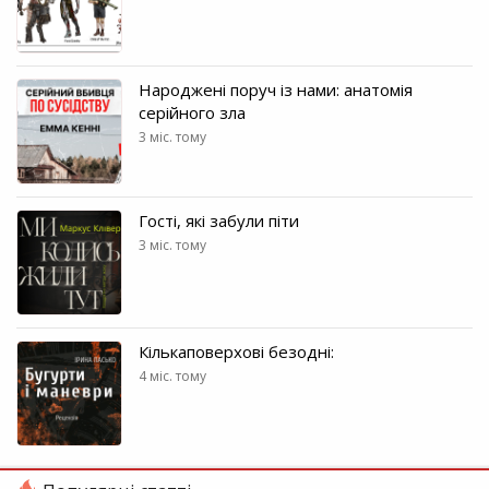
Народжені поруч із нами: анатомія
серійного зла
3 міс. тому
Гості, які забули піти
3 міс. тому
Кількаповерхові безодні:
4 міс. тому