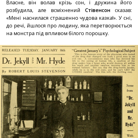
Власне, він волав крізь сон, і дружина його
розбудила, але всміхнений
Стівенсон
сказав:
«Мені наснилася страшенно чудова казка!». У сні,
до речі, йшлося про людину, яка перетворюється
на монстра під впливом білого порошку.