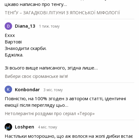
цікаво написано про тенгу…
ТЕНҐУ – ЗАГАДКОВІ ЛІТУНИ З ЯПОНСЬКОЇ МІФОЛОГІЇ
Diana_13
1 тиж. тому
Еххх
Вартові
Знаходити скарби.
Бджілка.
Зі всього вище написаного, згідна лише…
Вибери своє сіроманське ім'я!
Konbondar
3 міс. тому
Повністю, на 100% згоден з автором статті, ідентичні
емоції після перегляду цьо…
Нетолерантні роздуми про серіал «Терор»
Loshpen
4 міс. тому
Настільки моторошно, що аж волося на жопі дибки встає