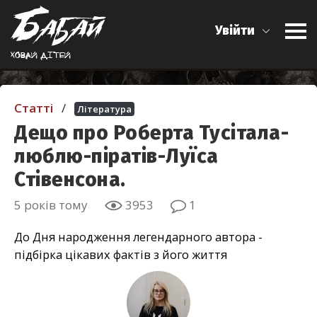
Увійти
Ховай дiтей
Статті
/
Література
Дещо про Роберта Тусітала-
люблю-піратів-Луїса
Стівенсона.
5 років тому
3953
1
До Дня народження легендарного автора -
підбірка цікавих фактів з його життя