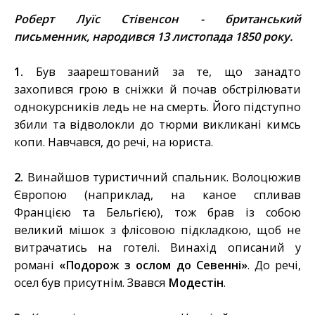
Роберт Луїс Стівенсон - британський
письменник, народився 13 листопада 1850 року.
1.
Був заарештований за те, що занадто
захопився грою в сніжки й почав обстрілювати
однокурсників ледь не на смерть. Його підступно
збили та відволокли до тюрми викликані кимсь
копи. Навчався, до речі, на юриста.
2.
Винайшов туристичний спальник. Волоцюжив
Європою (наприклад, на каное спливав
Францією та Бельгією), тож брав із собою
великий мішок з флісовою підкладкою, щоб не
витрачатись на готелі. Винахід описаний у
романі
«Подорож з ослом до Севенні»
. До речі,
осел був присутнім. Звався
Модестін
.