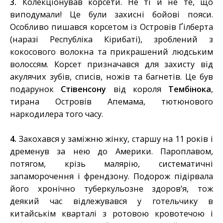
3.
Колекціонував корсети. Не ті й не те, що
виподумали! Це були захисні бойові пояси.
Особливо пишався корсетом із Островів Ґілберта
(наразі Республіка Кірибаті), зроблений з
кокосового волокна та прикрашений людським
волоссям. Корсет призначався для захисту від
акулячих зубів, списів, ножів та багнетів. Це був
подарунок
Стівенсону
від короля
Тембінока
,
тирана Островів Апемама, тютюнового
наркодилера того часу.
4.
Закохався у заміжню жінку, старшу на 11 років і
дременув за нею до Америки. Пароплавом,
потягом, крізь малярію, систематичні
запаморочення і френдзону. Подорож підірвала
його хронічно туберкульозне здоров’я, тож
деякий час відлежувався у готельчику в
китайськім кварталі з ротовою кровотечою і