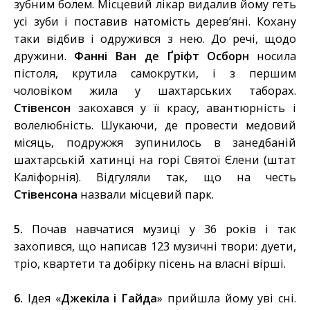
зубним болем. Місцевий лікар видалив йому геть
усі зуби і поставив натомість дерев’яні. Кохану
таки відбив і одружився з нею. До речі, щодо
дружини.
Фанні Ван де Ґріфт Осборн
носила
пістоля, крутила самокрутки, і з першим
чоловіком жила у шахтарських таборах.
Стівенсон
закохався у її красу, авантюрність і
волелюбність. Шукаючи, де провести медовий
місяць, подружжя зупинилось в занедбаній
шахтарській хатинці на горі Святої Єлени (штат
Каліфорнія). Відгуляли так, що на честь
Стівенсона
назвали місцевий парк.
5.
Почав навчатися музиці у 36 років і так
захопився, що написав 123 музичні твори: дуети,
тріо, квартети та добірку пісень на власні вірші.
6.
Ідея «
Джекіла і Гайда
» прийшла йому уві сні.