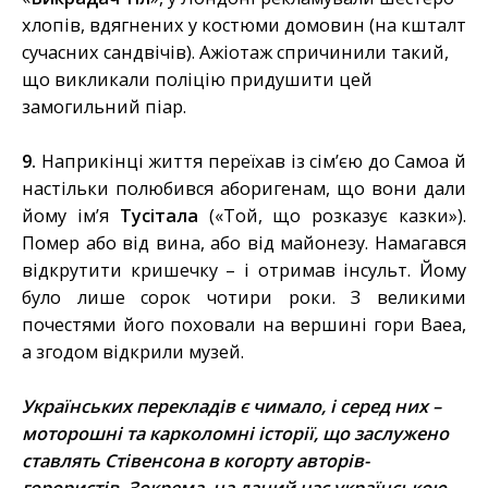
хлопів, вдягнених у костюми домовин (на кшталт
сучасних сандвічів). Ажіотаж спричинили такий,
що викликали поліцію придушити цей
замогильний піар.
9.
Наприкінці життя переїхав із сім’єю до Самоа й
настільки полюбився аборигенам, що вони дали
йому ім’я
Тусітала
(«Той, що розказує казки»).
Помер або від вина, або від майонезу. Намагався
відкрутити кришечку – і отримав інсульт. Йому
було лише сорок чотири роки. З великими
почестями його поховали на вершині гори Ваеа,
а згодом відкрили музей.
Українських перекладів є чимало, і серед них –
моторошні та карколомні історії, що заслужено
ставлять Стівенсона в когорту авторів-
горористів. Зокрема, на даний час українською