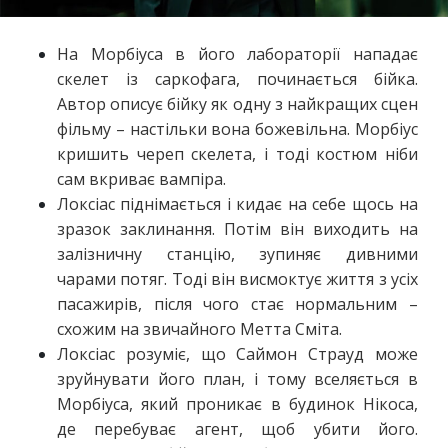
На Морбіуса в його лабораторії нападає
скелет із саркофага, починається бійка.
Автор описує бійку як одну з найкращих сцен
фільму – настільки вона божевільна. Морбіус
кришить череп скелета, і тоді костюм ніби
сам вкриває вампіра.
Локсіас піднімається і кидає на себе щось на
зразок заклинання. Потім він виходить на
залізничну станцію, зупиняє дивними
чарами потяг. Тоді він висмоктує життя з усіх
пасажирів, після чого стає нормальним –
схожим на звичайного Метта Сміта.
Локсіас розуміє, що Саймон Страуд може
зруйнувати його план, і тому вселяється в
Морбіуса, який проникає в будинок Нікоса,
де перебуває агент, щоб убити його.