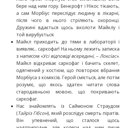
бере над ним гору. Бенкрофт і Нікос тікають,
а сам Морбіус переслідує людину в лікарні,
після чого в нього стріляють охоронці.
Дружині вдається щось вколоти Майклу і
той вирубується.
Майкл приходить до тями в лабораторії і
виявляє... саркофаг! На ньому лежить записка
з написом
«Усі відповіді всередині,
–
Локсіас»
.
Майкл відкриває саркофаг і бачить скелет,
одягнений у костюм, що повторює вбрання
Морбіуса з коміксів. Герой сміється, але потім
розуміє, що якось здатен читати слова
стародавньою мовою, що покривають
саркофаг.
Нас знайомлять із Саймоном Страудом
(
Тайріз Гібсон
), який розслідує смерть піратів.
Він упевнений, що сталося щось
надприродне, але колеги над ним лише