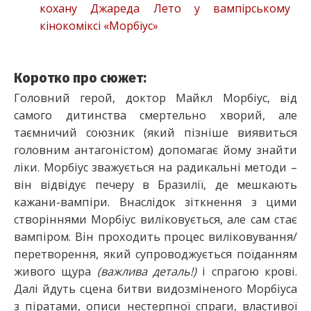
кохану Джареда Лето у вампірському
кінокоміксі «Морбіус»
Коротко про сюжет:
Головний герой, доктор Майкл Морбіус, від
самого дитинства смертельно хворий, але
таємничий союзник (який пізніше виявиться
головним антагоністом) допомагає йому знайти
ліки. Морбіус зважується на радикальні методи –
він відвідує печеру в Бразилії, де мешкають
кажани-вампіри. Внаслідок зіткнення з цими
створіннями Морбіус виліковується, але сам стає
вампіром. Він проходить процес виліковування/
перетворення, який супроводжується поїданням
живого щура
(важлива деталь!)
і спрагою крові.
Далі йдуть сцена битви видозміненого Морбіуса
з піратами, описи нестерпної спраги, властивої