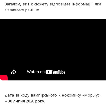
Загалом, витік сюжету відповідає інформації, яка
з’являлася раніше.
Дата виходу вампірського кінокоміксу «Морбіус»
–
30 липня 2020 року
.