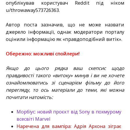
опублікував користувач Reddit під ніком
u/throwaway573726363.
Автор поста зазначив, що не може назвати
джерело інформації, однак модератори порталу
оцінили інформацію як «правдоподібний витік».
Обережно: можливі спойлери!
Якщо до цього рядка ваш скепсис щодо
правдивості такого «витоку» минув і ви не хочете
ознайомлюватись зі сценарієм фільму до його
перегляду, то ось матеріали до теми, які можна
почитати натомість:
Морбіус: новий проєкт від Sony в похмурому
всесвіті Marvel
Наречена для вампіра: Адрія Архона зіграє