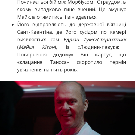
Починається бій між Морбіусом і Страудом, в
якому випадково гине вчений. Це змушує
Майкла отямитись, і він здається.
Його відправляють до державної в’язниці
Сант-Квентіна, де його сусідом по камері
виявляється сам
Едріан Тумс/Стерв’ятник
(
Майкл Кітон
), із «Людини-павука:
Повернення додому». Він жартує, що
«клацання Таноса» скоротило термін
ув’язнення на п’ять років.