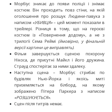
Морбіус зникає до появи поліції і знімає
костюм. Він проходить повз стіни, на якій
оголошення про розшук Людини-павука з
написом
«УБИВЦЯ»
– цей момент показали в
трейлері. Різниця в тому, що на героєві
костюм із «Повернення додому», а не з
трилогії Сема Реймі
(ймовірно, у фінальній
версії картини це виправлять)
.
Фільм завершується сценою похорону
Нікоса, де присутні Майкл і його дружина.
Страуд спостерігає за ними здалеку.
Наступна сцена – Морбіус стрибає по
будівлях Нью-Йорка і якоїсь миті
приземляється на білборд, на якому
зображено Пітера Паркера з написом
«РОЗШУКУЄТЬСЯ»
.
Сцен після титрів немає.