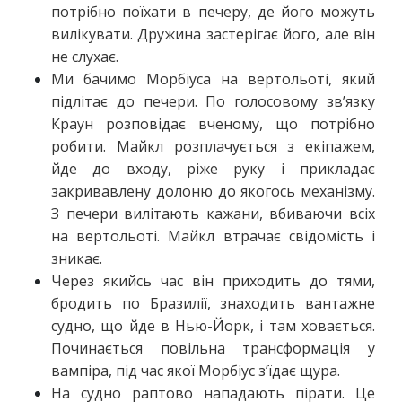
потрібно поїхати в печеру, де його можуть
вилікувати. Дружина застерігає його, але він
не слухає.
Ми бачимо Морбіуса на вертольоті, який
підлітає до печери. По голосовому зв’язку
Краун розповідає вченому, що потрібно
робити. Майкл розплачується з екіпажем,
йде до входу, ріже руку і прикладає
закривавлену долоню до якогось механізму.
З печери вилітають кажани, вбиваючи всіх
на вертольоті. Майкл втрачає свідомість і
зникає.
Через якийсь час він приходить до тями,
бродить по Бразилії, знаходить вантажне
судно, що йде в Нью-Йорк, і там ховається.
Починається повільна трансформація у
вампіра, під час якої Морбіус з’їдає щура.
На судно раптово нападають пірати. Це