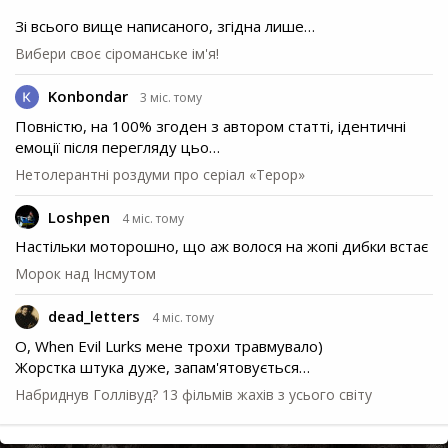
Зі всього вище написаного, згідна лише…
Вибери своє сіроманське ім'я!
Konbondar
3 міс. тому
Повністю, на 100% згоден з автором статті, ідентичні
емоції після перегляду цьо…
Нетолерантні роздуми про серіал «Терор»
Loshpen
4 міс. тому
Настільки моторошно, що аж волося на жопі дибки встає
Морок над Інсмутом
dead_letters
4 міс. тому
О, When Evil Lurks мене трохи травмувало)
Жорстка штука дуже, запам'ятовується…
Набриднув Голлівуд? 13 фільмів жахів з усього світу