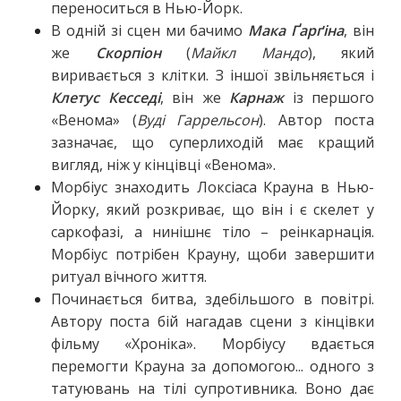
переноситься в Нью-Йорк.
В одній зі сцен ми бачимо
Мака Ґарґіна
, він
же
Скорпіон
(
Майкл Мандо
), який
виривається з клітки. З іншої звільняється і
Клетус Кесседі
, він же
Карнаж
із першого
«Венома» (
Вуді Гаррельсон
). Автор поста
зазначає, що суперлиходій має кращий
вигляд, ніж у кінцівці «Венома».
Морбіус знаходить Локсіаса Крауна в Нью-
Йорку, який розкриває, що він і є скелет у
саркофазі, а нинішнє тіло – реінкарнація.
Морбіус потрібен Крауну, щоби завершити
ритуал вічного життя.
Починається битва, здебільшого в повітрі.
Автору поста бій нагадав сцени з кінцівки
фільму «Хроніка». Морбіусу вдається
перемогти Крауна за допомогою... одного з
татуювань на тілі супротивника. Воно дає