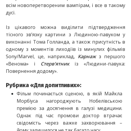
всім новоперетвореним вампірам, і все в такому
дусі.
Із цікавого можна виділити підтвердження
тісного зв’язку картини з Людиною-павуком у
виконанні Тома Голланда, а також присутність в
одному з моментів лиходіїв із минулих фільмів
Sony/Marvel, це, наприклад,
Карнаж
з першого
«Венома» і
Стерв’ятник
із «Людини-павука:
Повернення додому».
Рубрика «Для допитливих»:
Фільм починається сценою, в якій Майкла
Морбіуса нагороджують Нобелівською
премією за досягнення в галузі медицини.
Однак під час промови доктор втрачає
свідомість через важке захворювання –
йому залишилося не так багато часу.