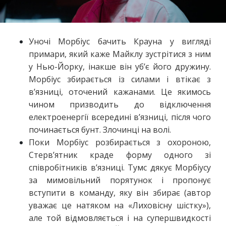
Уночі Морбіус бачить Крауна у вигляді
примари, який каже Майклу зустрітися з ним
у Нью-Йорку, інакше він уб’є його дружину.
Морбіус збирається із силами і втікає з
в’язниці, оточений кажанами. Це якимось
чином призводить до відключення
електроенергії всередині в’язниці, після чого
починається бунт. Злочинці на волі.
Поки Морбіус розбирається з охороною,
Стерв’ятник краде форму одного зі
співробітників в’язниці. Тумс дякує Морбіусу
за мимовільний порятунок і пропонує
вступити в команду, яку він збирає (автор
уважає це натяком на «Лиховісну шістку»),
але той відмовляється і на супершвидкості