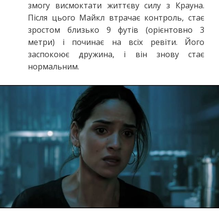
змогу висмоктати життєву силу з Крауна.
Після цього Майкл втрачає контроль, стає
зростом близько 9 футів (орієнтовно 3
метри) і починає на всіх ревіти. Його
заспокоює дружина, і він знову стає
нормальним.