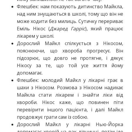
Флешбек: нам показують дитинство Майкла,
над ним знущаються в школі, тому що він не
може ходити без милиць. Сутичку перериває
Еміль Нікос (
Джаред Гарріс
), який працює
лікарем у школі.
Дорослий Майкл спілкується з Нікосом,
пояснюючи, що хвороба прогресує. Він
підозрює, що довго не протягне, і дякує
Нікосу за те, що той усе життя йому
допомагає.
Флешбек: молодий Майкл у лікарні грає в
шахи з Нікосом. Розмова з Нікосом надихає
Майкла стати лікарем і знайти ліки від
хвороби. Нікос каже, що повинен піти
перевірити іншого пацієнта, і далі Майкл
продовжує грати сам із собою.
Дорослий Майкл у лікарні Нью-Йорка
допомагає хворій на рак дівчинці, потім іде