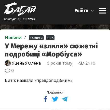
Увійти
Кошмар iз темряви
Новини
/
Комікси
Кіно
У Мережу «злили» сюжетні
подробиці «Морбіуса»
Яценьо Олена
6 років тому
2110
0
Витік назвали «правдоподібним»
Поділитися