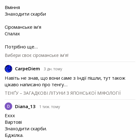
Вміння
Знаходити скарби
Сіроманське ім'я
Спалах
Потрібно ще…
Вибери своє сіроманське ім'я!
CarpeDiem
3 дн. тому
Навіть не знав, що вони саме з Індії пішли, тут також
цікаво написано про тенгу…
ТЕНҐУ – ЗАГАДКОВІ ЛІТУНИ З ЯПОНСЬКОЇ МІФОЛОГІЇ
Diana_13
1 тиж. тому
Еххх
Вартові
Знаходити скарби.
Бджілка.