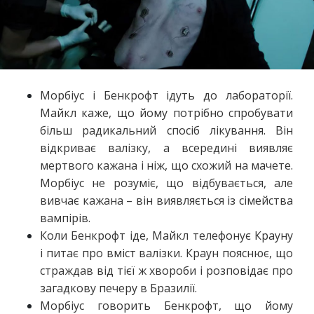
Морбіус і Бенкрофт ідуть до лабораторії.
Майкл каже, що йому потрібно спробувати
більш радикальний спосіб лікування. Він
відкриває валізку, а всередині виявляє
мертвого кажана і ніж, що схожий на мачете.
Морбіус не розуміє, що відбувається, але
вивчає кажана – він виявляється із сімейства
вампірів.
Коли Бенкрофт іде, Майкл телефонує Крауну
і питає про вміст валізки. Краун пояснює, що
страждав від тієї ж хвороби і розповідає про
загадкову печеру в Бразилії.
Морбіус говорить Бенкрофт, що йому