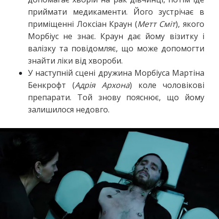
приймати медикаменти. Його зустрічає в
приміщенні Локсіан Краун (
Метт Сміт
), якого
Морбіус не знає. Краун дає йому візитку і
валізку та повідомляє, що може допомогти
знайти ліки від хвороби.
У наступній сцені дружина Морбіуса Мартіна
Бенкрофт (
Адрія Архона
) коле чоловікові
препарати. Той знову пояснює, що йому
залишилося недовго.