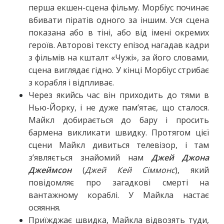
перша екшен-сцена фільму. Морбіус починає
вбивати піратів одного за іншим. Уся сцена
показана або в тіні, або від імені окремих
героїв. Авторові тексту епізод нагадав кадри
з фільмів на кшталт «Чужі», за його словами,
сцена виглядає гідно. У кінці Морбіус стрибає
з корабля і відпливає.
Через якийсь час він приходить до тями в
Нью-Йорку, і не дуже пам’ятає, що сталося.
Майкл добирається до бару і просить
бармена викликати швидку. Протягом цієї
сцени Майкл дивиться телевізор, і там
з’являється знайомий нам
Джей Джона
Джеймсон
(
Джей Кей Сіммонс
), який
повідомляє про загадкові смерті на
вантажному кораблі. У Майкла настає
осяяння.
Приїжджає швидка, Майкла відвозять туди,