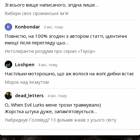
Зі всього вище написаного, згідна лише…
Вибери своє сіроманське ім'я!
Konbondar
3 міс. тому
Повністю, на 100% згоден з автором статті, ідентичні
емоції після перегляду цьо…
Нетолерантні роздуми про серіал «Терор»
Loshpen
4 міс. тому
Настільки моторошно, що аж волося на жопі дибки встає
Морок над Інсмутом
dead_letters
4 міс. тому
О, When Evil Lurks мене трохи травмувало)
Жорстка штука дуже, запам'ятовується…
Набриднув Голлівуд? 13 фільмів жахів з усього світу