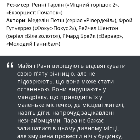
Режисер:
Ренні Гарлін («Міцний горішок 2»,
«Екзорцист: Початок»)
Актори:
Меделін Петш (серіал «Рівердейл»), Фрой
Гутьєррез («Фокус-Покус 2»), Рейчел Шентон
(серіал «Біле золото»), Річард Брейк («Варвар»,
«Молодий Ганнібал»)
Майя і Раян вирішують відсвяткувати
свою п'яту річницю, але не
підозрюють, що вона може стати
останньою. Вони вирушають у
мандрівку, що приводить їх у
маленьке містечко, де місцеві жителі,
навіть діти, напрочуд зацікавлені
незнайомцями. Пара не бажає
залишатися в цьому дивному місці,
але змушена провести ніч у будинку,