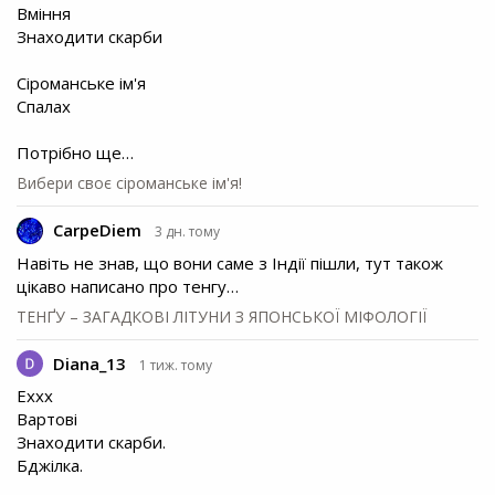
Вміння
Знаходити скарби
Сіроманське ім'я
Спалах
Потрібно ще…
Вибери своє сіроманське ім'я!
CarpeDiem
3 дн. тому
Навіть не знав, що вони саме з Індії пішли, тут також
цікаво написано про тенгу…
ТЕНҐУ – ЗАГАДКОВІ ЛІТУНИ З ЯПОНСЬКОЇ МІФОЛОГІЇ
Diana_13
1 тиж. тому
Еххх
Вартові
Знаходити скарби.
Бджілка.