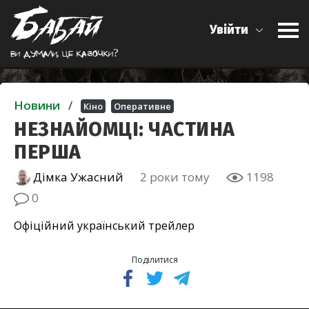
Увійти
Ви думали, це казочки?
Новини
/
Кіно
Оперативне
НЕЗНАЙОМЦІ: ЧАСТИНА
ПЕРША
Дімка Ужасний
2 роки тому
1198
0
Офіційний український трейлер
Поділитися