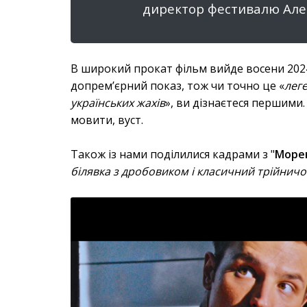
директор фестивалю Але
В широкий прокат фільм вийде восени 202
допрем’єрний показ, тож чи точно це «
леге
українських жахів
», ви дізнаєтеся першими.
мовити, вуст.
Також із нами поділилися кадрами з "
Море
білявка з дробовиком і класичний трійничо