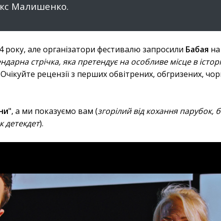
кс Малишенко.
4 року, але організатори фестивалю запросили
Бабая
на
ндарна стрічка, яка претендує на особливе місце в історі
 Очікуйте рецензії з перших обвітрених, обгризених, чор
ни
", а ми показуємо вам (
згорілий від кохання парубок,
к детекдет
).