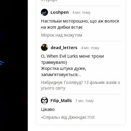
Loshpen
4 міс. тому
Настільки моторошно, що аж волося
на жопі дибки встає
Морок над Інсмутом
dead_letters
4 міс. тому
О, When Evil Lurks мене трохи
травмувало)
Жорстка штука дуже,
запам'ятовується…
Набриднув Голлівуд? 13 фільмів жахів з
усього світу
Filip_Malls
7 міс. тому
Цікаво
«Спіраль» від Джюнджі Іто!