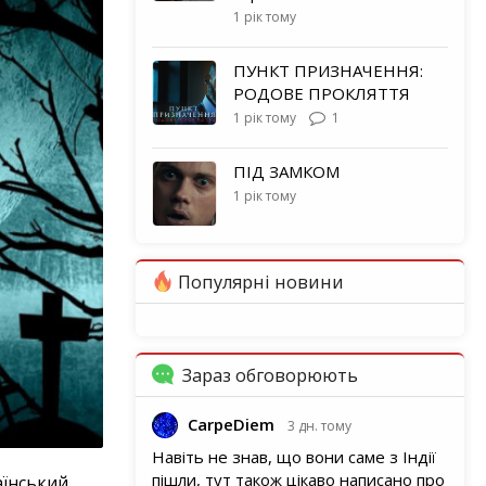
1 рік тому
ПУНКТ ПРИЗНАЧЕННЯ:
РОДОВЕ ПРОКЛЯТТЯ
1 рік тому
1
ПІД ЗАМКОМ
1 рік тому
Популярні новини
Зараз обговорюють
CarpeDiem
3 дн. тому
Навіть не знав, що вони саме з Індії
пішли, тут також цікаво написано про
аїнський