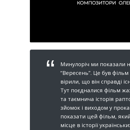
Минулоріч ми показали 
“Вересень”. Це був фільм
вірили, що він справді і
Тут поєдналися фільм жа
та таємнича історія рап
зйомок і виходом у прок
показати цей фільм, яки
місце в історії українсь