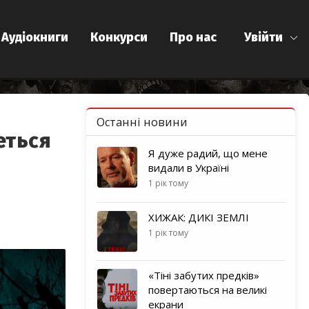
Аудіокниги
Конкурси
Про нас
Увійти
Останні новини
еться
Я дуже радий, що мене
видали в Україні
1 рік тому
ХИЖАК: ДИКІ ЗЕМЛІ
1 рік тому
«Тіні забутих предків»
повертаються на великі
екрани