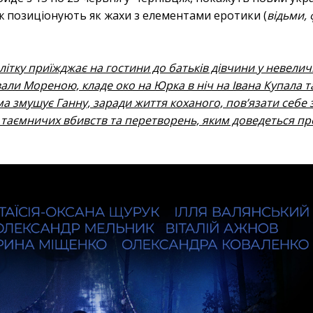
ож позиціонують як жахи з елементами еротики (
відьми,
тку приїжджає на гостини до батьків дівчини у невелич
вали Мореною, кладе око на Юрка в ніч на Івана Купала 
ма змушує Ганну, заради життя коханого, пов’язати себе 
 таємничих вбивств та перетворень, яким доведеться п