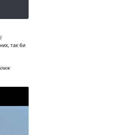
ї
них, так би
 бомж