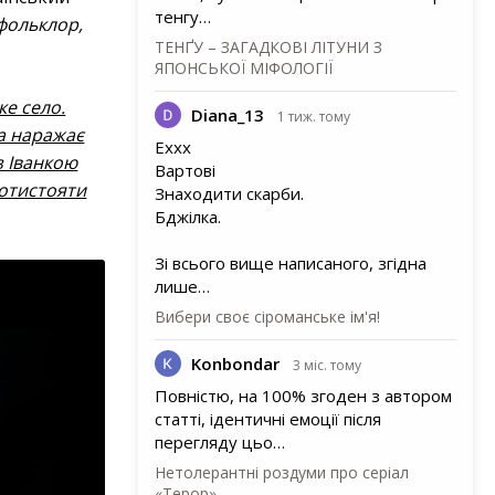
тенгу…
 фольклор,
ТЕНҐУ – ЗАГАДКОВІ ЛІТУНИ З
ЯПОНСЬКОЇ МІФОЛОГІЇ
ке село.
Diana_13
1 тиж. тому
та наражає
Еххх
з Іванкою
Вартові
ротистояти
Знаходити скарби.
Бджілка.
Зі всього вище написаного, згідна
лише…
Вибери своє сіроманське ім'я!
Konbondar
3 міс. тому
Повністю, на 100% згоден з автором
статті, ідентичні емоції після
перегляду цьо…
Нетолерантні роздуми про серіал
«Терор»