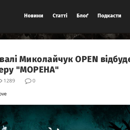
Новини
Статті
Блоґ
Подкасти
валі Миколайчук OPEN відбуд
леру "МОРЕНА"
1289
0
ove