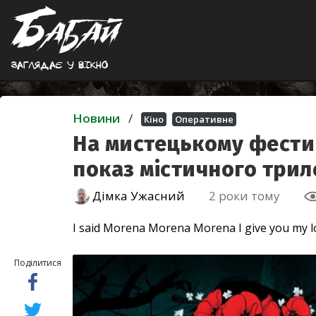
Заглядає у вiкно
Новини
/
Кіно
Оперативне
На мистецькому фести
показ містичного три
Дімка Ужасний
2 роки тому
I said Morena Morena Morena I give you my l
Поділитися