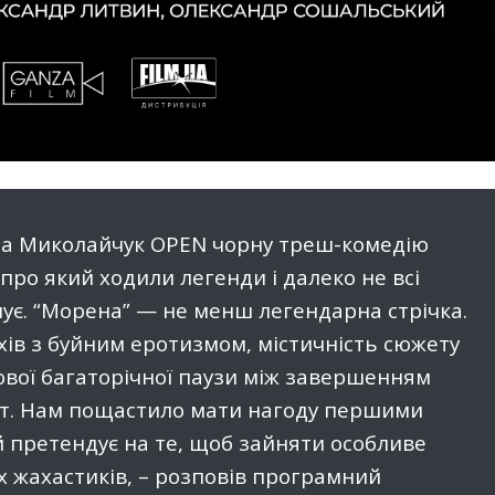
на Миколайчук OPEN чорну треш-комедію
 про який ходили легенди і далеко не всі
снує. “Морена” — не менш легендарна стрічка.
хів з буйним еротизмом, містичність сюжету
тової багаторічної паузи між завершенням
ат. Нам пощастило мати нагоду першими
й претендує на те, щоб зайняти особливе
ких жахастиків, – розповів програмний