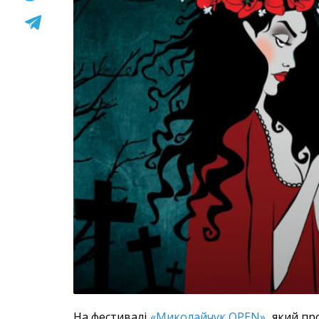
На фестивалі
«Миколайчук OPEN»
, який п