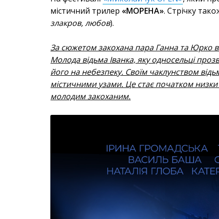
містичний трилер
«МОРЕНА»
. Стрічку так
злакров, любов
).
За сюжетом закохана пара Ганна та Юрко влі
Молода відьма Іванка, яку односельці проз
його на небезпеку. Своїм чаклунством відь
містичними узами. Це стає початком низки
молодим закоханим.