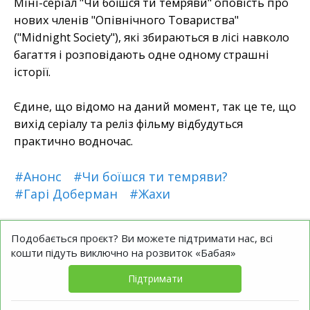
Міні-серіал "Чи боїшся ти темряви" оповість про
нових членів "Опівнічного Товариства"
("Midnight Society"), які збираються в лісі навколо
багаття і розповідають одне одному страшні
історії.
Єдине, що відомо на даний момент, так це те, що
вихід серіалу та реліз фільму відбудуться
практично водночас.
#Анонс
#Чи боїшся ти темряви?
#Гарі Доберман
#Жахи
Подобається проєкт? Ви можете підтримати нас, всі
кошти підуть виключно на розвиток «Бабая»
Підтримати