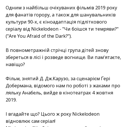
Одним з найбільш очікуваних фільмів 2019 року
для фанатів горору, а також для шанувальників
культури 90-х, є кіноадаптація підліткового
серіалу від Nickelodeon - "Чи боїшся ти темряви?"
("Are You Afraid of the Dark?").
В повнометражній стрічці група дітей знову
збереться в лісі і розведе вогнище. Ви пам'ятаєте,
навіщо?
Фільм, знятий Д. Дж.Карузо, за сценарієм Ґері
Добермана, відомого нам по роботі з жахами про
ляльку Анабель, вийде в кінотеатрах 4 жовтня
2019.
І вгадайте що? Цього ж року Nickelodeon
відновлює сам серіал!