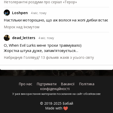
Нетолерантні роздуми про серіал «Терор»
Loshpen
4 міс. тому
Настільки моторошно, що аж волося на жопі дибки встає
Морок над Інсмутом
dead_letters
4 міс. тому
О, When Evil Lurks мене трохи травмувало)
Жорстка штука дуже, запам'ятовується…
Набриднув Голлівуд? 13 фільмів жахів з усього світу
Про нас
Підтримати
Вакансії
Політика
конфіденційності
У разі використання матеріалів посилання на сайт обов'язкове
© 2018-2025 Бабай
Made with