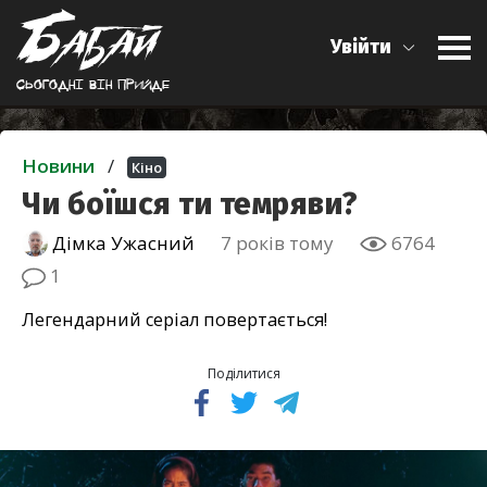
Увійти
Сьогоднi вiн прийде
Новини
/
Кіно
Чи боїшся ти темряви?
Дімка Ужасний
7 років тому
6764
1
Легендарний серіал повертається!
Поділитися