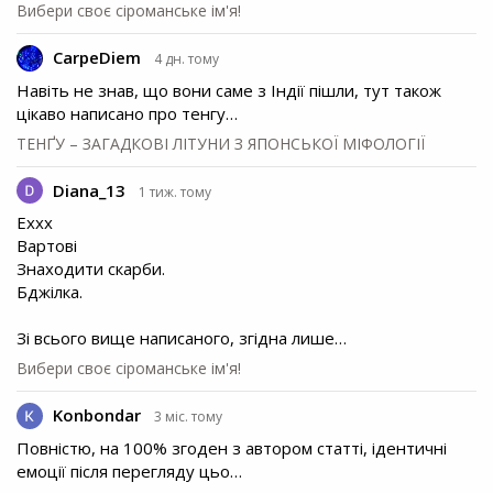
Вибери своє сіроманське ім'я!
CarpeDiem
4 дн. тому
Навіть не знав, що вони саме з Індії пішли, тут також
цікаво написано про тенгу…
ТЕНҐУ – ЗАГАДКОВІ ЛІТУНИ З ЯПОНСЬКОЇ МІФОЛОГІЇ
Diana_13
1 тиж. тому
Еххх
Вартові
Знаходити скарби.
Бджілка.
Зі всього вище написаного, згідна лише…
Вибери своє сіроманське ім'я!
Konbondar
3 міс. тому
Повністю, на 100% згоден з автором статті, ідентичні
емоції після перегляду цьо…