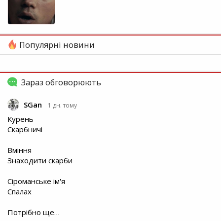
Популярні новини
Зараз обговорюють
SGan
1 дн. тому
Курень
Скарбничі
Вміння
Знаходити скарби
Сіроманське ім'я
Спалах
Потрібно ще…