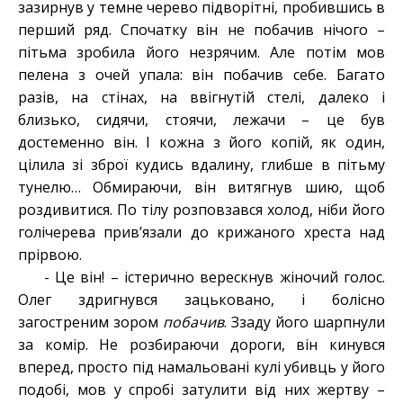
зазирнув у темне черево підворітні, пробившись в
перший ряд. Спочатку він не побачив нічого –
пітьма зробила його незрячим. Але потім мов
пелена з очей упала: він побачив себе. Багато
разів, на стінах, на ввігнутій стелі, далеко і
близько, сидячи, стоячи, лежачи – це був
достеменно він. І кожна з його копій, як один,
цілила зі зброї кудись вдалину, глибше в пітьму
тунелю… Обмираючи, він витягнув шию, щоб
роздивитися. По тілу розповзався холод, ніби його
голічерева прив’язали до крижаного хреста над
прірвою.
- Це він! – істерично верескнув жіночий голос.
Олег здригнувся зацьковано, і болісно
загостреним зором
побачив
. Ззаду його шарпнули
за комір. Не розбираючи дороги, він кинувся
вперед, просто під намальовані кулі убивць у його
подобі, мов у спробі затулити від них жертву –