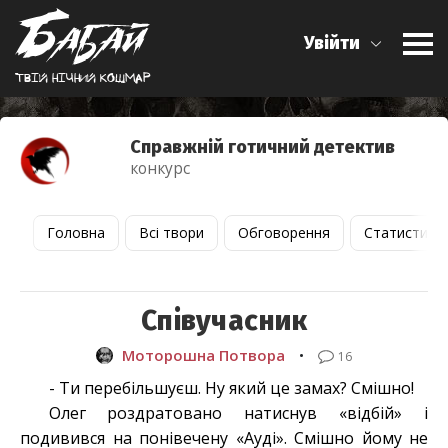
Увійти
Твiй нiчний кошмар
Справжній готичний детектив
конкурс
Головна
Всі твори
Обговорення
Статистика
Співучасник
Моторошна Потвора
•
16
- Ти перебільшуєш. Ну який це замах? Смішно!
Олег роздратовано натиснув «відбій» і
подивився на понівечену «Ауді». Смішно йому не