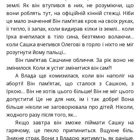
землі. Як він втупився в них, не розуміючи, що
вони роблять тут, на офіційній кінній стежці. Ніби
це мало значення! Він пам’ятав кров на своїх руках,
її тепло, її запах, коли видирав кілки із землі… коли
Ірка вчепилася в тіло сина, безтямно волаючи…
коли Сашка вчепився Олегові в горло і ніхто не міг
розугнути йому пальці...
Він пам’ятав Сашчине обличчя. За рік воно не
змінилося. Коли ж устиг змінитися він сам?!
А Влада ще комизилася, коли він наполіг на
аборті! Він пам’ятає, що сталося з Сашкою, з
Іркою… Він не хотів цього більше! Він не міг цього
допустити! Це не для них, їм і так добре! Вона
більше ніколи не заговорювала про дітей. Ніколи,
жодного разу після того, як…
Якщо завтра він зможе піймати Сашку на
гарячому, це пекло припиниться. Вщухне біль.
Зникне страх. Вони з Владою житимуть, як раніше.