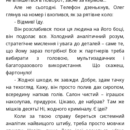
не впишеться в поворот, засне за кермом…
Але не сьогодні. Телефон дзенькнув, Олег
глянув на номер і вхопився, як за рятівне коло:
- Відмив! Їду.
Він розслабився: поки ця людина на його боці,
він подолає все. Холодний аналітичний розум,
стратегічне мислення і увага до деталей – саме те,
що йому зараз потрібно! Все ж партнерів треба
вибирати з головою, мультизадачних і
багаторазового використання. Що скажеш,
фартонуло!
- Жодної шкоди, як завжди. Добре, здам тачку
на техогляд. Кажу, він просто полив дах сиропом,
всередину напхав голів. Салон чистий – іграшок
наколупав, придурок. Цікаво, де набрав? Там же
мішків десять! Ні, жодного криміналу. Є ідеї?
Коли за твою справу береться системний
аналітик найвищого штибу, треба просто мовчки