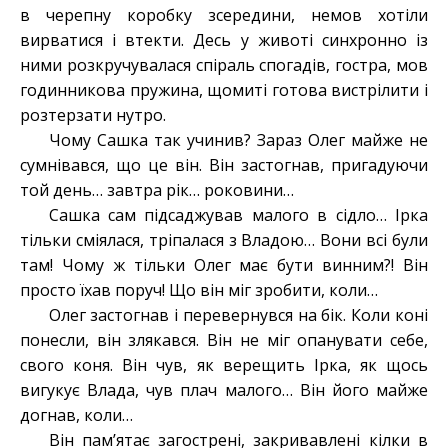
в черепну коробку зсередини, немов хотіли
вирватися і втекти. Десь у животі синхронно із
ними розкручувалася спіраль спогадів, гостра, мов
годинникова пружина, щомиті готова вистрілити і
розтерзати нутро.
Чому Сашка так учинив? Зараз Олег майже не
сумнівався, що це він. Він застогнав, пригадуючи
той день… завтра рік… роковини…
Сашка сам підсаджував малого в сідло… Ірка
тільки сміялася, тріпалася з Владою… Вони всі були
там! Чому ж тільки Олег має бути винним?! Він
просто їхав поруч! Що він міг зробити, коли…
Олег застогнав і перевернувся на бік. Коли коні
понесли, він злякався. Він не міг опанувати себе,
свого коня. Він чув, як верещить Ірка, як щось
вигукує Влада, чув плач малого… Він його майже
догнав, коли…
Він пам’ятає загострені, закривавлені кілки в