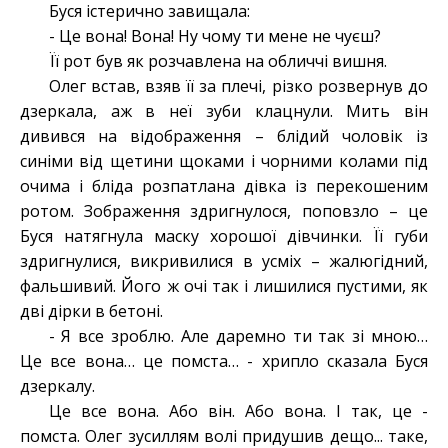
Буся істерично завищала:
- Це вона! Вона! Ну чому ти мене не чуєш?
Її рот був як розчавлена на обличчі вишня.
Олег встав, взяв її за плечі, різко розвернув до
дзеркала, аж в неї зуби клацнули. Мить він
дивився на відображення – блідий чоловік із
синіми від щетини щоками і чорними колами під
очима і бліда розпатлана дівка із перекошеним
ротом. Зображення здригнулося, поповзло – це
Буся натягнула маску хорошої дівчинки. Її губи
здригнулися, викривилися в усміх – жалюгідний,
фальшивий. Його ж очі так і лишилися пустими, як
дві дірки в бетоні.
- Я все зроблю. Але даремно ти так зі мною…
Це все вона… це помста… - хрипло сказала Буся
дзеркалу.
Це все вона. Або він. Або вона. І так, це -
помста. Олег зусиллям волі придушив дещо... таке,