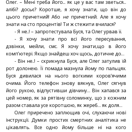
Олег. – Мені треба його... як це у вас там зветься...
алібі? досьє? Коротше, я хочу знати, що він до
цього причетний! Або
не
причетний. Але я хочу
знати на сто процентів! Ти ж стежити вчилася?
- Я не..! – запротестувала Буся, та Олег урвав її.
- Я хочу знати про всі його пересування,
дзвінки, мейли, смс. Я хочу знати,що в його
комп’ютері. Якщо знайдеш хоч щось, дотичне до…
- Він не..! – скрикнула Буся, але Олег затулив їй
рот долонею. Її помада мазнула йому по пальцях.
Буся дивилася на нього вогкими коров’ячими
очима. Його телефон знову вякнув, Олег сягнув
його рукою, відпустивши дівчину… Він хапався за
цей номер, як за рятівну соломинку, що з кожним
разом ставала усе коротшою, як жереб… як доля…
Олег приречено заплющив очі, слухаючи нові
інструкції. Думки простих смертних аналітика не
цікавлять. Все одно йому більше ні на кого