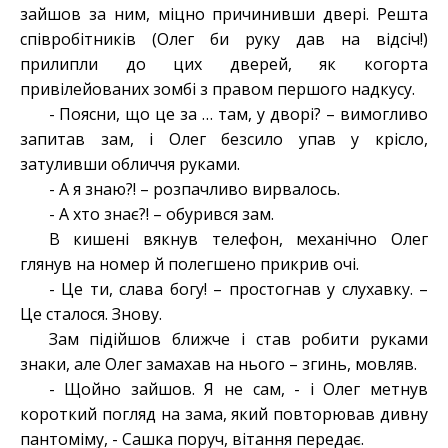
зайшов за ним, міцно причинивши двері. Решта
співробітників (Олег би руку дав на відсіч!)
прилипли до цих дверей, як когорта
привілейованих зомбі з правом першого надкусу.
- Поясни, що це за … там, у дворі? – вимогливо
запитав зам, і Олег безсило упав у крісло,
затуливши обличчя руками.
- А я знаю?! – розпачливо вирвалось.
- А хто знає?! – обурився зам.
В кишені вякнув телефон, механічно Олег
глянув на номер й полегшено прикрив очі.
- Це ти, слава богу! – простогнав у слухавку. –
Це сталося. Знову.
Зам підійшов ближче і став робити руками
знаки, але Олег замахав на нього – згинь, мовляв.
- Щойно зайшов. Я не сам, - і Олег метнув
короткий погляд на зама, який повторював дивну
пантоміму, - Сашка поруч, вітання передає.