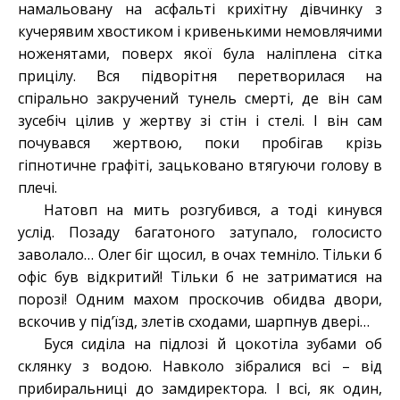
намальовану на асфальті крихітну дівчинку з
кучерявим хвостиком і кривенькими немовлячими
ноженятами, поверх якої була наліплена сітка
прицілу. Вся підворітня перетворилася на
спірально закручений тунель смерті, де він сам
зусебіч цілив у жертву зі стін і стелі. І він сам
почувався жертвою, поки пробігав крізь
гіпнотичне графіті, зацьковано втягуючи голову в
плечі.
Натовп на мить розгубився, а тоді кинувся
услід. Позаду багатоного затупало, голосисто
заволало… Олег біг щосил, в очах темніло. Тільки б
офіс був відкритий! Тільки б не затриматися на
порозі! Одним махом проскочив обидва двори,
вскочив у під’їзд, злетів сходами, шарпнув двері…
Буся сиділа на підлозі й цокотіла зубами об
склянку з водою. Навколо зібралися всі – від
прибиральниці до замдиректора. І всі, як один,