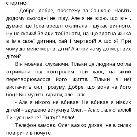
спертися.
- Добре, добре, простежу за Сашкою. Навіть
додому сьогодні не піду. Але я не вірю, що він…
думаю, це Ірка врешті оклигала і шукає винного.
Ну не скажи! Звідки тобі знати, на що здатна жінка
в ім'я своєї дитини, хай і мертвої?! А що я? При
чому до мене мертві діти? А я при чому до мертвих
дітей?
Він мовчав, слухаючи. Тільки ця людина могла
втримати під контролем той хаос, на який
перетворювалося його життя. Тільки в неї
вистачить сил і розуму. Добре, що вона на його
боці! Він мусить вірити, але… але…
- Але я нікого не вбивав! Не вбивав я ніяких
дітей! – здушено вигукнув Олег. – Алло… алло! алло!!
Ти чуєш мене? Ти тут? Алло!
Телефон замовк. Олег важко дихав, не в силах
повірити в почуте.