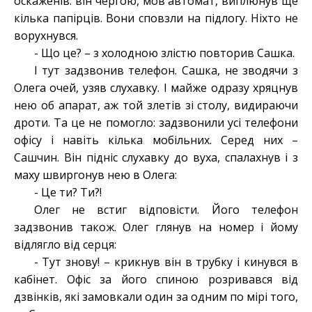
оскаженів: він чергою, мов автомат, виплюнув ще
кілька папірців. Вони сповзли на підлогу. Ніхто не
ворухнувся.
- Що це? – з холодною злістю повторив Сашка.
І тут задзвонив телефон. Сашка, не зводячи з
Олега очей, узяв слухавку. І майже одразу хряцнув
нею об апарат, аж той злетів зі столу, видираючи
дроти. Та це не помогло: задзвонили усі телефони
офісу і навіть кілька мобільних. Серед них –
Сашчин. Він підніс слухавку до вуха, спалахнув і з
маху швиргонув нею в Олега:
- Це ти? Ти?!
Олег не встиг відповісти. Його телефон
задзвонив також. Олег глянув на номер і йому
відлягло від серця:
- Тут знову! – крикнув він в трубку і кинувся в
кабінет. Офіс за його спиною розривався від
дзвінків, які замовкали один за одним по мірі того,