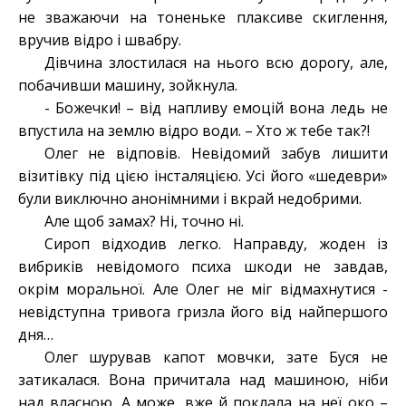
не зважаючи на тоненьке плаксиве скиглення,
вручив відро і швабру.
Дівчина злостилася на нього всю дорогу, але,
побачивши машину, зойкнула.
- Божечки! – від напливу емоцій вона ледь не
впустила на землю відро води. – Хто ж тебе так?!
Олег не відповів. Невідомий забув лишити
візитівку під цією інсталяцією. Усі його «шедеври»
були виключно анонімними і вкрай недобрими.
Але щоб замах? Ні, точно ні.
Сироп відходив легко. Направду, жоден із
вибриків невідомого психа шкоди не завдав,
окрім моральної. Але Олег не міг відмахнутися -
невідступна тривога гризла його від найпершого
дня…
Олег шурував капот мовчки, зате Буся не
затикалася. Вона причитала над машиною, ніби
над власною. А може, вже й поклала на неї око –