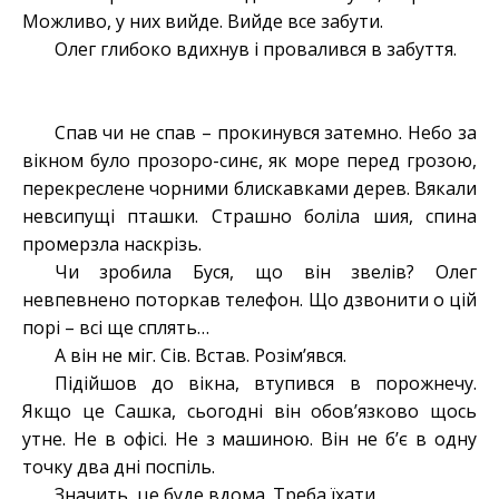
Можливо, у них вийде. Вийде все забути.
Олег глибоко вдихнув і провалився в забуття.
Спав чи не спав – прокинувся затемно. Небо за
вікном було прозоро-синє, як море перед грозою,
перекреслене чорними блискавками дерев. Вякали
невсипущі пташки. Страшно боліла шия, спина
промерзла наскрізь.
Чи зробила Буся, що він звелів? Олег
невпевнено поторкав телефон. Що дзвонити о цій
порі – всі ще сплять…
А він не міг. Сів. Встав. Розім’явся.
Підійшов до вікна, втупився в порожнечу.
Якщо це Сашка, сьогодні він обов’язково щось
утне. Не в офісі. Не з машиною. Він не б’є в одну
точку два дні поспіль.
Значить, це буде вдома. Треба їхати.