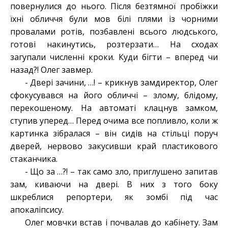
повернулися до нього. Після безтямної пробіжки
їхні обличчя були мов білі плями із чорними
провалами ротів, позбавлені всього людського,
готові накинутись, розтерзати… На сходах
загупали численні кроки. Куди бігти – вперед чи
назад?! Олег завмер.
- Двері зачини, …! – крикнув замдиректор, Олег
сфокусувався на його обличчі – злому, блідому,
перекошеному. На автоматі клацнув замком,
ступив уперед… Перед очима все попливло, коли ж
картинка зібралася – він сидів на стільці поруч
дверей, нервово закусивши край пластикового
стаканчика.
- Що за …?! – так само зло, приглушено запитав
зам, киваючи на двері. В них з того боку
шкреблися репортери, як зомбі під час
апокаліпсису.
Олег мовчки встав і почвалав до кабінету. Зам