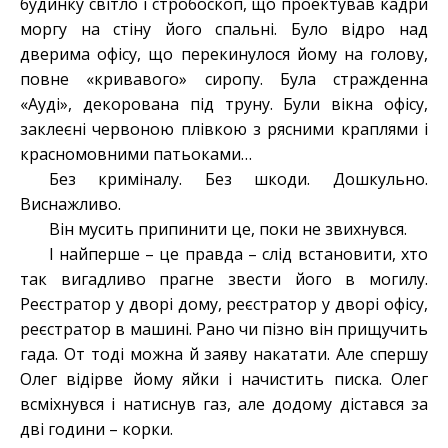
будинку світло і стробоскоп, що проектував кадри
моргу на стіну його спальні. Було відро над
дверима офісу, що перекинулося йому на голову,
повне «кривавого» сиропу. Була стражденна
«Ауді», декорована під труну. Були вікна офісу,
заклеєні червоною плівкою з рясними краплями і
красномовними патьоками…
Без криміналу. Без шкоди. Дошкульно.
Виснажливо.
Він мусить припинити це, поки не звихнувся.
І найперше – це правда – слід встановити, хто
так вигадливо прагне звести його в могилу.
Реєстратор у дворі дому, реєстратор у дворі офісу,
реєстратор в машині. Рано чи пізно він прищучить
гада. От тоді можна й заяву накатати. Але спершу
Олег відірве йому яйки і начистить писка. Олег
всміхнувся і натиснув газ, але додому дістався за
дві години – корки.