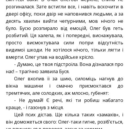
розгиналася. Зате встигли все, і навіть вскочити в
двері офісу, поки двір не наповнився людьми, а за
десять хвилин вийти чепурними, мов нічого не
було. Бусю розпирало від емоцій, Олег був геть
розбитий. Ця халепа, як і попередні, виснажувала,
просто висмоктувала сили попри відсутність
видимої шкоди. Не хотілося нічого, тільки лягти і
вмерти. Олег упав на водійське крісло.
- Думаю, це твоя підстроїла. Вона дізналася про
нас! – трагічно заявила Буся.
Олег вхопив її за шию, силоміць нагнув до
вікна машини і смачно присмоктався до
тремтячих, але солодких, аж млосно, губенят:
- Не думай! Є речі, які ти робиш набагато
краще, - і газонув з місця.
Цей псих дістав. Ще кілька таких «замахів», і
він доможеться свого: Олег-таки гигне, розіб’ється,