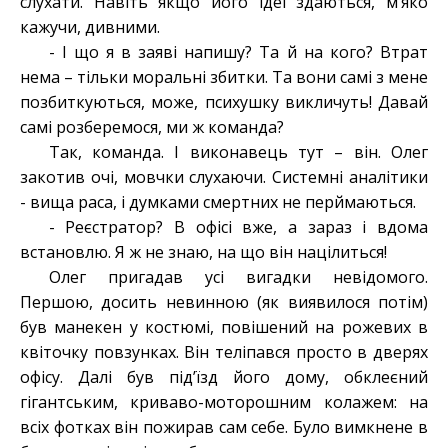
слухати. Навіть якщо його ідеї здаються, м’яко
кажучи, дивними.
- І що я в заяві напишу? Та й на кого? Втрат
нема – тільки моральні збитки. Та вони самі з мене
позбиткуються, може, психушку викличуть! Давай
самі розберемося, ми ж команда?
Так, команда. І виконавець тут – він. Олег
закотив очі, мовчки слухаючи. Системні аналітики
- вища раса, і думками смертних не перймаються.
- Реєстратор? В офісі вже, а зараз і вдома
встановлю. Я ж не знаю, на що він націлиться!
Олег пригадав усі вигадки невідомого.
Першою, досить невинною (як виявилося потім)
був манекен у костюмі, повішений на рожевих в
квіточку повзунках. Він теліпався просто в дверях
офісу. Далі був під’їзд його дому, обклеєний
гігантським, криваво-моторошним колажем: на
всіх фотках він пожирав сам себе. Було вимкнене в