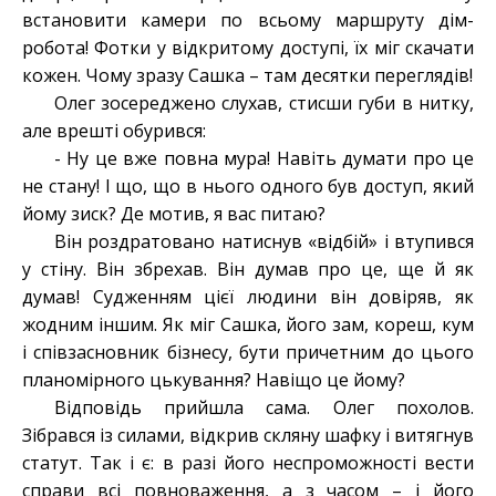
встановити камери по всьому маршруту дім-
робота! Фотки у відкритому доступі, їх міг скачати
кожен. Чому зразу Сашка – там десятки переглядів!
Олег зосереджено слухав, стисши губи в нитку,
але врешті обурився:
- Ну це вже повна мура! Навіть думати про це
не стану! І що, що в нього одного був доступ, який
йому зиск? Де мотив, я вас питаю?
Він роздратовано натиснув «відбій» і втупився
у стіну. Він збрехав. Він думав про це, ще й як
думав! Судженням цієї людини він довіряв, як
жодним іншим. Як міг Сашка, його зам, кореш, кум
і співзасновник бізнесу, бути причетним до цього
планомірного цькування? Навіщо це йому?
Відповідь прийшла сама. Олег похолов.
Зібрався із силами, відкрив скляну шафку і витягнув
статут. Так і є: в разі його неспроможності вести
справи всі повноваження, а з часом – і його