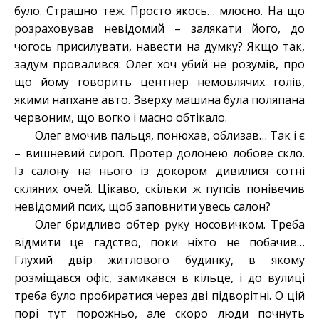
було. Страшно теж. Просто якось… млосно. На що
розраховував невідомий – залякати його, до
чогось присилувати, навести на думку? Якщо так,
задум провалився: Олег хоч убий не розумів, про
що йому говорить центнер немовлячих голів,
якими напхане авто. Зверху машина була поляпана
червоним, що вогко і масно обтікало.
Олег вмочив пальця, понюхав, облизав… Так і є
– вишневий сироп. Протер долонею лобове скло.
Із салону на нього із докором дивилися сотні
скляних очей. Цікаво, скільки ж пупсів понівечив
невідомий псих, щоб заповнити увесь салон?
Олег бридливо обтер руку носовичком. Треба
відмити це гадство, поки ніхто не побачив…
Глухий двір житлового будинку, в якому
розміщався офіс, замикався в кільце, і до вулиці
треба було пробиратися через дві підворітні. О цій
порі тут порожньо, але скоро люди почнуть