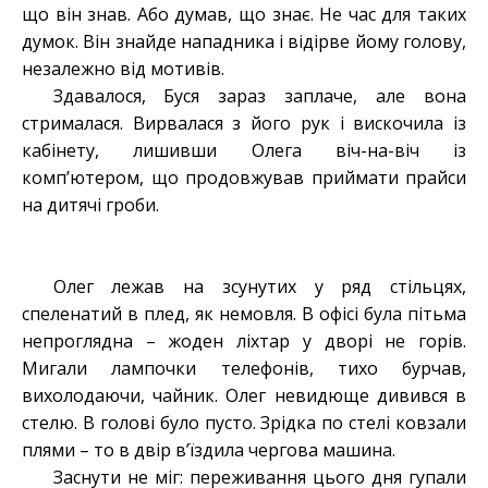
що він знав. Або думав, що знає. Не час для таких
думок. Він знайде нападника і відірве йому голову,
незалежно від мотивів.
Здавалося, Буся зараз заплаче, але вона
стрималася. Вирвалася з його рук і вискочила із
кабінету, лишивши Олега віч-на-віч із
комп’ютером, що продовжував приймати прайси
на дитячі гроби.
Олег лежав на зсунутих у ряд стільцях,
спеленатий в плед, як немовля. В офісі була пітьма
непроглядна – жоден ліхтар у дворі не горів.
Мигали лампочки телефонів, тихо бурчав,
вихолодаючи, чайник. Олег невидюще дивився в
стелю. В голові було пусто. Зрідка по стелі ковзали
плями – то в двір в’їздила чергова машина.
Заснути не міг: переживання цього дня гупали