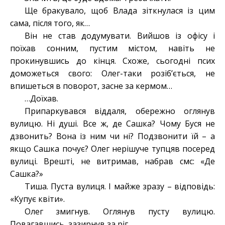
Ще бракувало, щоб Влада зіткнулася із цим
сама, після того, як…
Він не став додумувати. Вийшов із офісу і
поїхав сонним, пустим містом, навіть не
прокинувшись до кінця. Схоже, сьогодні псих
доможеться свого: Олег-таки розіб’ється, не
впишеться в поворот, засне за кермом…
…Доїхав.
Припаркувався віддаля, обережно оглянув
вулицю. Ні душі. Все ж, де Сашка? Чому Буся не
дзвонить? Вона із ним чи ні? Подзвонити їй – а
якщо Сашка почує? Олег нерішуче тупцяв посеред
вулиці. Врешті, не витримав, набрав смс: «Де
Сашка?»
Тиша. Пуста вулиця. І майже зразу – відповідь:
«Купує квіти».
Олег змигнув. Оглянув пусту вулицю.
Повагавшись, зазирнув за ріг.