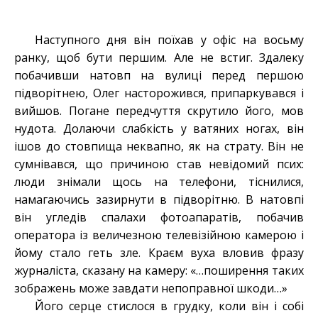
Наступного дня він поїхав у офіс на восьму
ранку, щоб бути першим. Але не встиг. Здалеку
побачивши натовп на вулиці перед першою
підворітнею, Олег насторожився, припаркувався і
вийшов. Погане передчуття скрутило його, мов
нудота. Долаючи слабкість у ватяних ногах, він
ішов до стовпища неквапно, як на страту. Він не
сумнівався, що причиною став невідомий псих:
люди знімали щось на телефони, тіснилися,
намагаючись зазирнути в підворітню. В натовпі
він угледів спалахи фотоапаратів, побачив
оператора із величезною телевізійною камерою і
йому стало геть зле. Краєм вуха вловив фразу
журналіста, сказану на камеру: «…поширення таких
зображень може завдати непоправної шкоди…»
Його серце стислося в грудку, коли він і собі