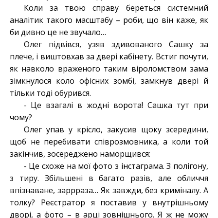
Коли за твою справу береться системний
аналітик такого масштабу – роби, що він каже, як
би дивно це не звучало…
Олег підвівся, узяв здивованого Сашку за
плече, і виштовхав за двері кабінету. Встиг почути,
як навколо враженого таким віроломством зама
зімкнулося коло офісних зомбі, замкнув двері й
тільки тоді обурився.
- Це взагалі в жодні ворота! Сашка тут при
чому?
Олег упав у крісло, закусив щоку зсередини,
щоб не перебивати співрозмовника, а коли той
закінчив, зосереджено наморщився:
- Це схоже на мої фото з інстаграма. З полігону,
з тиру. Збільшені в багато разів, але обличчя
впізнаване, заррраза… Як завжди, без криміналу. А
толку? Реєстратор я поставив у внутрішньому
дворі, а фото – в арці зовнішнього. Я ж не можу