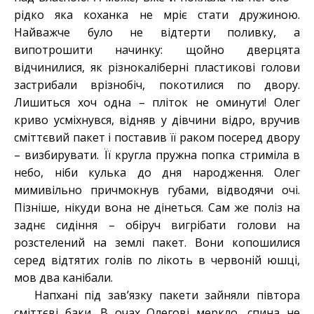
рідко яка коханка не мріє стати дружиною.
Найважче було не відтерти поливку, а
випотрошити начинку: щойно дверцята
відчинилися, як різнокаліберні пластикові голови
застрибали врізнобіч, покотилися по двору.
Лишиться хоч одна – пліток не оминути! Олег
криво усміхнувся, відняв у дівчини відро, вручив
сміттєвий пакет і поставив її раком посеред двору
– визбирувати. Її кругла пружна попка стриміла в
небо, ніби кулька до дня народження. Олег
мимивільно причмокнув губами, відводячи очі.
Пізніше, нікуди вона не дінеться. Сам же поліз на
заднє сидіння – обіруч вигрібати голови на
розстелений на землі пакет. Вони копошилися
серед відтятих голів по лікоть в червоній юшці,
мов два канібали.
Напхані під зав’язку пакети зайняли півтора
сміттєві баки. В очах Олегові меркло, спина не