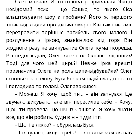
Олег мовчав. Його голова розривалася. Якщо
невідомий псих – це Сашка, то якого біса
влаштовувати шоу з гробами? Його ж першого
тіпає від згадки про дитячі смерті. Він так і не зміг
перетравити торішню загибель свого малого і
розлучення з Іркою, знавіснілою від горя. Він
жодного разу не звинуватив Олега, кума і кореша.
Всі недогледіли, Олег винен не більше від інших!
Тоді для чого цей цирк?! Невже Ірка врешті
призначила Олега на роль цапа-відбувайла? Олег
схопився за голову. Буся бочком підійшла до нього
і погладила по голові. Олег зважився:
- Можеш. Я хочу, щоб ти… – він затнувся. Це
звучало дикувато, але він пересилив себе. – Хочу,
щоб ти провела цю ніч із Сашкою. Я хочу знати
все, що він робить. Куди він – туди і ти.
- Що, і в ліжко? – обурилась Буся.
- І в туалет, якщо треба! – з притиском сказав