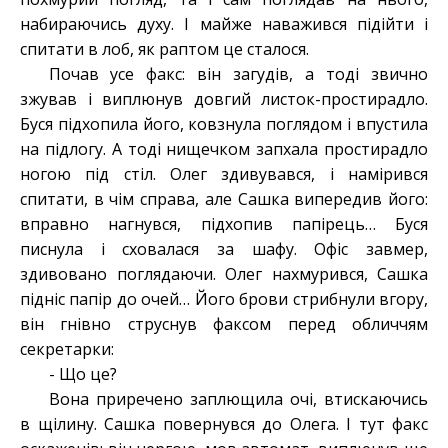
набираючись духу. І майже наважився підійти і
спитати в лоб, як раптом це сталося.
Почав усе факс: він загудів, а тоді звично
зжував і виплюнув довгий листок-простирадло.
Буся підхопила його, ковзнула поглядом і впустила
на підлогу. А тоді нищечком запхала простирадло
ногою під стіл. Олег здивувався, і намірився
спитати, в чім справа, але Сашка випередив його:
вправно нагнувся, підхопив папірець… Буся
писнула і сховалася за шафу. Офіс завмер,
здивовано поглядаючи. Олег нахмурився, Сашка
підніс папір до очей… Його брови стрибнули вгору,
він гнівно струснув факсом перед обличчям
секретарки:
- Що це?
Вона приречено заплющила очі, втискаючись
в щілину. Сашка повернувся до Олега. І тут факс