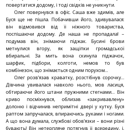
повертатися додому, і тоді свідків не уникнути.
Олег повернувся в офіс. Саша вже здимів, але
Буся ще не пішла. Побачивши його, здивувалася:
він відмовився від її ніжного товариства,
поспішаючи додому. Де наша не пропадала! –
подумав він, знімаючи піджак. Бусині брови
метнулися вгору, як защіпки громадської
вбиральні. За мить вона скинула піджачок,
шарфик, підбори, колготи, немов то був
комбінезон, що знімається одним порухом…
Олег розв’язав краватку, розстібнув сорочку…
Дівчина увивалася навколо нього, мов ласиця,
обтираючи його штани пружними стегнами… Він
криво посміхнувся, облизав «закривавлену»
долоню і відчинив непримітні двері у кутку. Буся
раптом запручалася, впираючись руками і ногами.
А що вона думала, службові обов’язки – вони різні
бувають! Він нетерпляче потягнув її всередину, і,