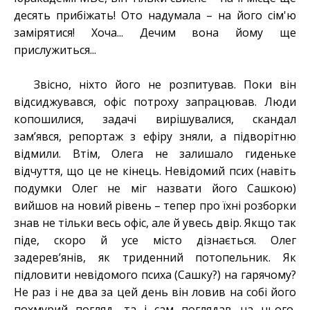
десять прибіжать! Ото надумала – на його сім'ю
замірятися! Хоча... Дечим вона йому ще
прислужиться...
Звісно, ніхто його не розпитував. Поки він
відсиджувався, офіс потроху запрацював. Люди
копошилися, задачі вирішувалися, скандал
зам’явся, репортаж з ефіру зняли, а підворітню
відмили. Втім, Олега не залишало гиденьке
відчуття, що це не кінець. Невідомий псих (навіть
подумки Олег не міг назвати його Сашкою)
вийшов на новий рівень – тепер про їхні розборки
знав не тільки весь офіс, але й увесь двір. Якщо так
піде, скоро й усе місто дізнається. Олег
задерев’янів, як триденний потопельник. Як
підловити невідомого психа (Сашку?) на гарячому?
Не раз і не два за цей день він ловив на собі його
похмурий погляд, та і сам поглядав на нього,