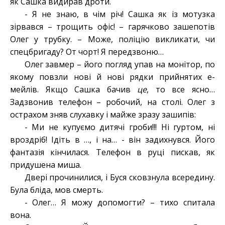
як Сашка видирав дроти.
- Я не знаю, в чім річ! Сашка як із мотузка
зірвався – трощить офіс! – гарячково зашепотів
Олег у трубку. – Може, поліцію викликати, чи
спецбригаду? От чорт! Я передзвоню…
Олег завмер – його погляд упав на монітор, по
якому повзли нові й нові рядки прийнятих е-
мейлів. Якщо Сашка бачив
це
, то все ясно…
Задзвонив телефон – робочий, на столі. Олег з
острахом зняв слухавку і майже зразу зашипів:
- Ми не купуємо дитячі гроби!!! Ні гуртом, ні
вроздріб! Ідіть в …, і на… - він задихнувся. Його
фантазія кінчилася. Телефон в руці пискав, як
придушена миша.
Двері прочинилися, і Буся сковзнула всередину.
Була бліда, мов смерть.
- Олег… Я можу допомогти? – тихо спитала
вона.