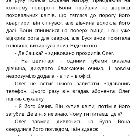
за руку повела сходами нагору, присідаючи на
кожному повороті. Вони пройшли по доріжці
поховальних квітів, що тяглася до порогу його
квартири, він сіпнувся, але дівчина волокла його
далі. Вони спинилися на поверх вище, і він уже
відкрив рота для сварки, але Буся знов похитала
головою, визирнула вниз. Ніде нікого.
- Де Сашка? – здивовано прохрипів Олег.
- На цвинтарі, - одними губами сказала
дівчина, дикувато блискаючи очима. І зовсім
незрозуміло додала, - а ти – в офісі.
Олег не встиг нічого запитати. Задзвонив
телефон. Цього разу він вгадав абонента. Олег
підняв слухавку:
- Я його бачив. Він купив квіти, потім я його
загубив. Де він, я не знаю. Чому ти питаєш, де я?
Олег завмер, дивлячись на Бусю. Вона
свердлила його поглядом, і він здався: