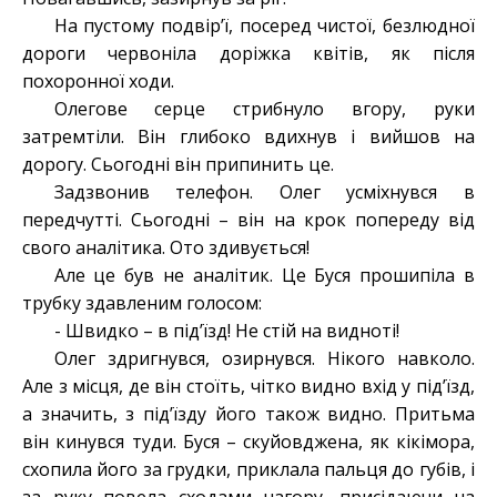
На пустому подвір’ї, посеред чистої, безлюдної
дороги червоніла доріжка квітів, як після
похоронної ходи.
Олегове серце стрибнуло вгору, руки
затремтіли. Він глибоко вдихнув і вийшов на
дорогу. Сьогодні він припинить це.
Задзвонив телефон. Олег усміхнувся в
передчутті. Сьогодні – він на крок попереду від
свого аналітика. Ото здивується!
Але це був не аналітик. Це Буся прошипіла в
трубку здавленим голосом:
- Швидко – в під’їзд! Не стій на видноті!
Олег здригнувся, озирнувся. Нікого навколо.
Але з місця, де він стоїть, чітко видно вхід у під’їзд,
а значить, з під’їзду його також видно. Притьма
він кинувся туди. Буся – скуйовджена, як кікімора,
схопила його за грудки, приклала пальця до губів, і