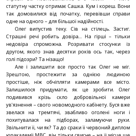
статутну частку отримає Сашка. Кум і кореш. Вони
так домовилися від початку, перевівши справи
одне на одного – для більшої надійності.
Олег випустив теку. Сів на стілець. Застиг.
Страшні речі робить довіра… На гірші – тільки
недовіра спроможна. Розривати стосунки із
другом, якого знав десятки років ось так, через
голі підозри? Та нізащо!
Але і залишити все просто так Олег не міг.
Зрештою, простежити за однією людиною
простіше, ніж обчіпляти камерами все місто.
Залишилося придумати, як це зробити. Олег
подивився крізь скло добровільної камери
ув'язнення – свого новомодного кабінету. Буся вже
звелася на тремтячі, звабливо оголені ноги і
похитувалася на підборах, заламуючи руки.
Звільнити її, чи як? Та до сраки її червоний диплом
юракадемії МВС, він тільки свисне – на її місце ще