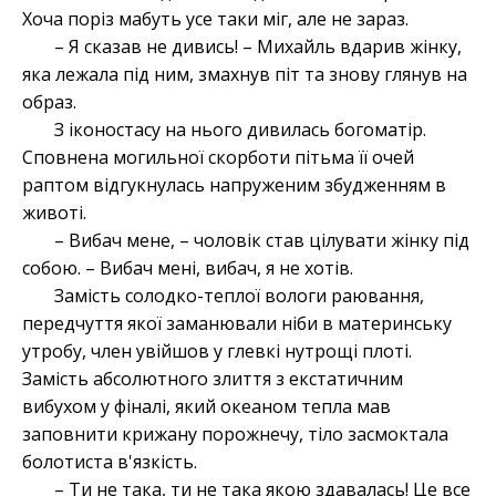
Хоча поріз мабуть усе таки міг, але не зараз.
– Я сказав не дивись! – Михайль вдарив жінку,
яка лежала під ним, змахнув піт та знову глянув на
образ.
З іконостасу на нього дивилась богоматір.
Сповнена могильної скорботи пітьма її очей
раптом відгукнулась напруженим збудженням в
животі.
– Вибач мене, – чоловік став цілувати жінку під
собою. – Вибач мені, вибач, я не хотів.
Замість солодко-теплої вологи раювання,
передчуття якої заманювали ніби в материнську
утробу, член увійшов у глевкі нутрощі плоті.
Замість абсолютного злиття з екстатичним
вибухом у фіналі, який океаном тепла мав
заповнити крижану порожнечу, тіло засмоктала
болотиста в'язкість.
– Ти не така, ти не така якою здавалась! Це все