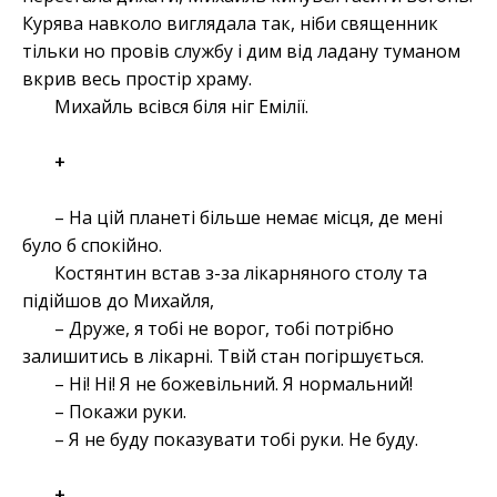
Курява навколо виглядала так, ніби священник
тільки но провів службу і дим від ладану туманом
вкрив весь простір храму.
Михайль всівся біля ніг Емілії.
+
– На цій планеті більше немає місця, де мені
було б спокійно.
Костянтин встав з-за лікарняного столу та
підійшов до Михайля,
– Друже, я тобі не ворог, тобі потрібно
залишитись в лікарні. Твій стан погіршується.
– Ні! Ні! Я не божевільний. Я нормальний!
– Покажи руки.
– Я не буду показувати тобі руки. Не буду.
+