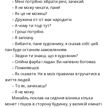
– Мені потрібно зібрати речі, зачекай.
– Я не можу чекати, пане!
– Як це не можеш?
– Дружина от-от має народити.
– А чому ти тоді тут?
– Гроші потрібні.
– Я заплачу.
– Вибачте, пане художнику, я сказав собі: цей
пан буде останнім замовленням.
– Звідки ти знаєш, що я художник?
– Олійна фарба і ладан. Ви напевно богомаз.
– Помиляєшся.
– Як скажете. Не в моїх правилах втручатися в
життя людей.
– То як, зачекаєш?
– Я не можу.
Михайль поклав на сидіння візника кілька
монет і пішов в сторону будинку, у великій кімнаті