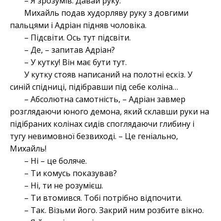
– Я зрозумів. Давай руку.
Михайль подав худорляву руку з довгими
пальцями і Адріан підняв чоловіка.
– Підсвіти. Ось тут підсвіти.
– Де, – запитав Адріан?
– У кутку! Він має бути тут.
У кутку стояв написаний на полотні ескіз. У
синій спідниці, підібравши під себе коліна…
– Абсолютна самотність, – Адріан завмер
розглядаючи юного демона, який склавши руки на
підібраних колінах сидів споглядаючи глибину і
тугу невимовної безвиході. – Це геніально,
Михайль!
– Ні – це боляче.
– Ти комусь показував?
– Ні, ти не розумієш.
– Ти втомився. Тобі потрібно відпочити.
– Так. Візьми його. Закрий ним розбите вікно.