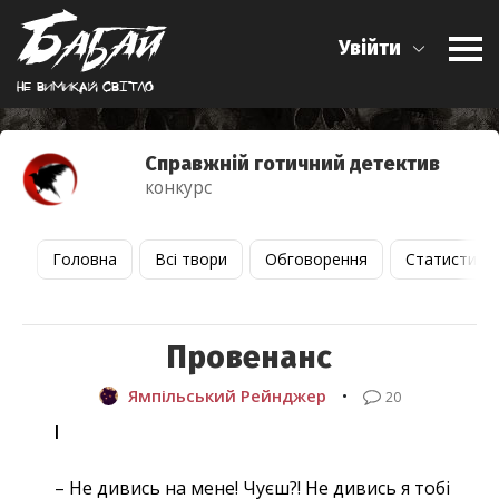
Увійти
Не вимикай свiтло
Справжній готичний детектив
конкурс
Головна
Всі твори
Обговорення
Статистика
Провенанс
Ямпільський Рейнджер
•
20
І
– Не дивись на мене! Чуєш?! Не дивись я тобі