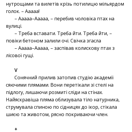
нутрощами та вилетів крізь потилицю мільярдом
голок. – Ааааа!
– Ааааа–Ааааа, – перебив чоловіка птах на
вулиці.
– Треба вставати. Треба йти. Треба йти, –
повіки бетоном залили очі. Свічка згасла
– Ааааа–Ааааа, – заспівав колискову птах з
лісової гущі.
V
Сонячний прилив затопив студію академії
сяючими плямами. Вони перетікали зі стелі на
підлогу, лишаючи розмиті сліди на стінах.
Найяскравіша пляма облизувала тіло натурника,
струмувала спиною по сідницях до ікор, стікала
шиєю та животом, рясно покриваючи член.
+