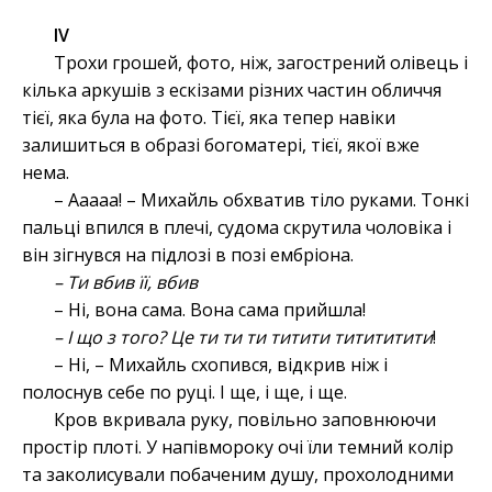
ІV
Трохи грошей, фото, ніж, загострений олівець і
кілька аркушів з ескізами різних частин обличчя
тієї, яка була на фото. Тієї, яка тепер навіки
залишиться в образі богоматері, тієї, якої вже
нема.
– Ааааа! – Михайль обхватив тіло руками. Тонкі
пальці впился в плечі, судома скрутила чоловіка і
він зігнувся на підлозі в позі ембріона.
– Ти вбив її, вбив
– Ні, вона сама. Вона сама прийшла!
– І що з того? Це ти ти ти титити титититити
!
– Ні, – Михайль схопився, відкрив ніж і
полоснув себе по руці. І ще, і ще, і ще.
Кров вкривала руку, повільно заповнюючи
простір плоті. У напівмороку очі їли темний колір
та заколисували побаченим душу, прохолодними