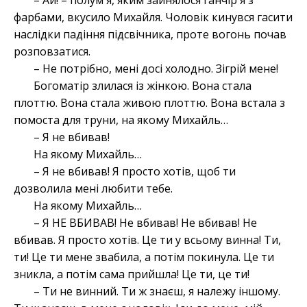
– Ай! – полум'я, яким зайнялося ганчір'я з
фарбами, вкусило Михайля. Чоловік кинувся гасити
наслідки падіння підсвічника, проте вогонь почав
розповзатися.
– Не потрібно, мені досі холодно. Зігрій мене!
Богоматір злилася із жінкою. Вона стала
плоттю. Вона стала живою плоттю. Вона встала з
помоста для труни, на якому Михайль…
– Я не вбивав!
На якому Михайль…
– Я не вбивав! Я просто хотів, щоб ти
дозволила мені любити тебе.
На якому Михайль…
– Я НЕ ВБИВАВ! Не вбивав! Не вбивав! Не
вбивав. Я просто хотів. Це ти у всьому винна! Ти,
ти! Це ти мене звабила, а потім покинула. Це ти
зникла, а потім сама прийшла! Це ти, це ти!
– Ти не винний. Ти ж знаєш, я належу іншому.