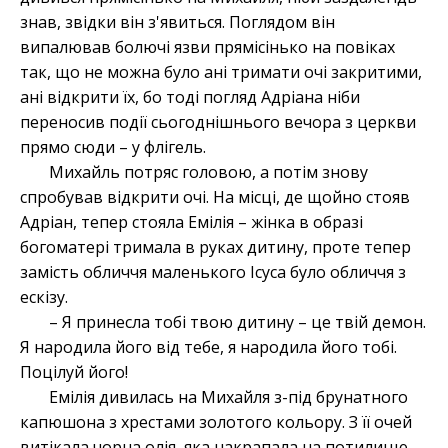
знав, звідки він з'явиться. Поглядом він
випалював болючі язви прямісінько на повіках
так, що не можна було ані тримати очі закритими,
ані відкрити їх, бо тоді погляд Адріана ніби
переносив події сьогоднішнього вечора з церкви
прямо сюди – у флігель.
Михайль потряс головою, а потім знову
спробував відкрити очі. На місці, де щойно стояв
Адріан, тепер стояла Емілія – жінка в образі
богоматері тримала в руках дитину, проте тепер
замість обличчя маленького Ісуса було обличчя з
ескізу.
– Я принесла тобі твою дитину – це твій демон.
Я народила його від тебе, я народила його тобі.
Поцілуй його!
Емілія дивилась на Михайля з-під брунатного
капюшона з хрестами золотого кольору. З її очей
витікала чорна олія, яка накрапала на потилицю