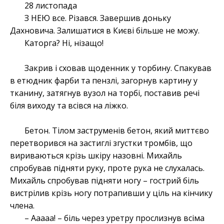
28 листопада
З НЕЮ все. Різався. Завершив доньку
Дахновича. Залишатися в Києві більше не можу.
Каторга? Ні, нізащо!
Закрив і сховав щоденник у торбину. Спакував
в етюдник фарби та пензлі, загорнув картину у
тканину, затягнув вузол на торбі, поставив речі
біля виходу та всівся на ліжко.
Бетон. Тілом заструменів бетон, який миттєво
перетворився на застиглі згустки тромбів, що
вириваються крізь шкіру назовні. Михайль
спробував підняти руку, проте рука не слухалась.
Михайль спробував підняти ногу – гострий біль
вистрілив крізь ногу потрапивши у ціль на кінчику
члена.
– Ааааа! – біль через уретру прослизнув всіма