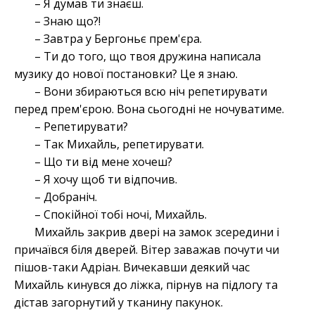
– Я думав ти знаєш.
– Знаю що?!
– Завтра у Бергоньє прем'єра.
– Ти до того, що твоя дружина написала
музику до нової постановки? Це я знаю.
– Вони збираються всю ніч репетирувати
перед прем'єрою. Вона сьогодні не ночуватиме.
– Репетирувати?
– Так Михайль, репетирувати.
– Що ти від мене хочеш?
– Я хочу щоб ти відпочив.
– Добраніч.
– Спокійної тобі ночі, Михайль.
Михайль закрив двері на замок зсередини і
причаївся біля дверей. Вітер заважав почути чи
пішов-таки Адріан. Вичекавши деякий час
Михайль кинувся до ліжка, пірнув на підлогу та
дістав загорнутий у тканину пакунок.