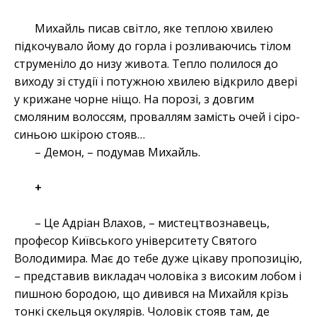
Михайль писав світло, яке теплою хвилею
підкочувало йому до горла і розливаючись тілом
струменіло до низу живота. Тепло полилося до
виходу зі студії і потужною хвилею відкрило двері
у крижане чорне ніщо. На порозі, з довгим
смоляним волоссям, проваллям замість очей і сіро-
синьою шкірою стояв…
– Демон, – подумав Михайль.
+
– Це Адріан Влахов, – мистецтвознавець,
професор Київського університету Святого
Володимира. Має до тебе дуже цікаву пропозицію,
– представив викладач чоловіка з високим лобом і
пишною бородою, що дивився на Михайля крізь
тонкі скельця окулярів. Чоловік стояв там, де