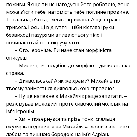
поживи. Якщо ти не нагодуєш його роботою, воно
може з'їсти тебе, натомість тебе поглине провина.
Тотальна, в'язка, глевка, крижана. А ще страх і
тривога. І ось ці відчуття – ніби кістляві руки
безвиході пазурями впиваються у тіло і
починають його викручувати.
– Ого, Ієроніме. Ти наче стан морфініста
описуєш.
– Мистецтво подібне до морфію – диявольська
справа.
– Диявольська? А як же храми? Михайль по
твоєму займається диявольською справою?
– Ну це напевне в Михайля краще запитати, –
резюмував молодий, проте сивочолий чоловік на
ім'я Ієронім.
– Хм, – повернувся та крізь тонкі скельця
окулярів подивився на Михайля чоловік з високим
лобом та пишною бородою на ім'я Адріан.