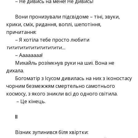
– Не дивись на мене! Не дивись!
Вони пронизували підсвідоме – тіні, звуки,
крики, сміх, ридання, воплі, шепотіння,
причитання:
– Я хотіла тебе просто любити
тититититититититити…
– Аааааааа!
Михайль розімкнув руки на шиї. Вона не
дихала.
Богоматір з Ісусом дивилась на них з іконостасу
чорним безмежжям смертельно самотнього
космосу, з якого зникли всі до одного світила.
– Це кінець.
ІІ
Візник зупинився біля хвіртки: