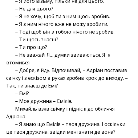
– Я його візьму, тільки не для цього.
– Не для цього?
– Я не хочу, щоб ти з ним щось зробив.
– Я з ним нічого вже не можу зробити.
– Тоді щоб він з тобою нічого не зробив.
– Ти щось знаєш?
– Ти про що?
– Не зважай. Я… думки звиваються. Я, я
втомився.
– Добре, я йду. Відпочивай, – Адріан поставив
свічку і з ескізом в руках зробив крок до виходу. –
Так, ти знаєш де Емі?
– Емі?
– Моя дружина – Емілія.
Михайль взяв свічку і підніс її до обличчя
Адріана.
– Я знаю що Емілія – твоя дружина. І оскільки
це твоя дружина, звідки мені знати де вона?