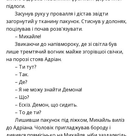
підлоги.
Засунув руку у провалля і дістав звідти
загорнутий у тканину пакунок. Стиснув у долонях,
поцілував і почав розв'язувати.
– Михайле!
Звикаючи до напівмороку, де зі світла був
лише тремтячий вогник майже згорівшої свічки,
на порозі стояв Адріан.
– Ти тут?
– Так.
– Де?
– Я не можу знайти Демона!
– Що?
– Ескіз. Демон, що сидить.
– То де ти?
Лишивши пакунок під ліжком, Михайль виліз
до Адріана. Чоловік пригладжував бороду і
дивився прямісінько на Михайля, ніби заздалегідь