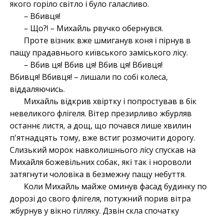
якого горіло світло і було галасливо.
– Вбивця!
– Що?! – Михайль рвучко обернувся.
Проте візник вже шмиганув коня і пірнув в
пащу прадавнього київського заміського лісу.
– Вбив ця! Вбив ця! Вбив ця! Вбивця!
Вбивця! Вбивця! – лишали по собі колеса,
віддаляючись.
Михайль відкрив хвіртку і попростував в бік
невеликого флігеля. Вітер презирливо жбурляв
останнє листя, а дощ, що почався лише хвилин
п'ятнадцять тому, вже встиг розмочити дорогу.
Слизький морок навколишнього лісу спускав на
Михайля божевільних собак, які так і нороволи
затягнути чоловіка в безмежну пащу небуття.
Коли Михайль майже оминув фасад будинку по
дорозі до свого флігеля, потужний порив вітра
жбурнув у вікно гілляку. Дзвін скла спочатку