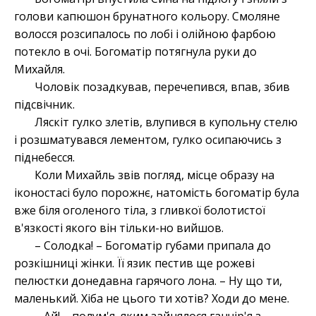
голови капюшон брунатного кольору. Смоляне
волосся розсипалось по лобі і олійною фарбою
потекло в очі. Богоматір потягнула руки до
Михайля.
Чоловік позадкував, перечепився, впав, збив
підсвічник.
Ляскіт гулко злетів, влупився в купольну стелю
і розшматувався лементом, гулко осипаючись з
піднебесся.
Коли Михайль звів погляд, місце образу на
іконостасі було порожнє, натомість богоматір була
вже біля оголеного тіла, з гливкої болотистої
в'язкості якого він тільки-но вийшов.
– Солодка! – Богоматір губами припала до
розкішниці жінки. Її язик пестив ще рожеві
пелюстки донедавна гарячого лона. – Ну що ти,
маленький. Хіба не цього ти хотів? Ходи до мене.