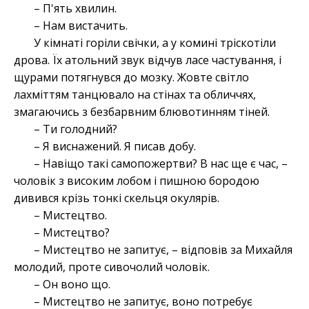
– П'ять хвилин.
– Нам вистачить.
У кімнаті горіли свічки, а у комині тріскотіли
дрова. Їх атольний звук відчув ласе частування, і
щурами потягнувся до мозку. Жовте світло
лахміттям танцювало на стінах та обличчях,
змагаючись з безбарвним блювотинням тіней.
– Ти голодний?
– Я виснажений. Я писав добу.
– Навіщо такі самопожертви? В нас ще є час, –
чоловік з високим лобом і пишною бородою
дивився крізь тонкі скельця окулярів.
– Мистецтво.
– Мистецтво?
– Мистецтво не запитує, – відповів за Михайля
молодий, проте сивочолий чоловік.
– Он воно що.
– Мистецтво не запитує, воно потребує