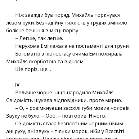
Ніж завжди був поряд. Михайль торкнувся
лезом руки. Безнадійну тяжкість у грудях змінило
болісне печіння в місці порізу.
– Легше, так легше.
Нерухома Емі лежала на постаменті для труни.
Богоматір з іконостасу очима Емі пожирала
Михайля скорботою та відчаєм.
Ще поріз, ще…
ІV
Величне чорне ніщо народило Михайля.
Свідомість шукала відповідники, проте марно.
– О, – розімкнувши засохлі губи мовив чоловік.
Звуку не було. – Ооо, – повторив. Нічого.
Свідомість стала безплотним чорним нічим –
ані руху, ані звуку – тільки морок, ніби у Всесвіті