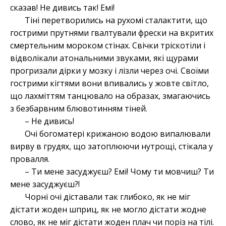
сказав! Не дивись так! Емі!
Тіні перетворились на рухомі сталактити, що
гострими прутнями гвалтували фрески на вкритих
смертельним мороком стінах. Свічки тріскотіли і
відволікали атональними звуками, які щурами
прогризали дірки у мозку і лізли через очі. Своїми
гострими кігтями вони впивались у жовте світло,
що лахміттям танцювало на образах, змагаючись
з безбарвним блювотинням тіней.
– Не дивись!
Очі богоматері крижаною водою випалювали
вирву в грудях, що затоплюючи нутрощі, стікала у
провалля.
– Ти мене засуджуєш? Емі! Чому ти мовчиш? Ти
мене засуджуєш?!
Чорні очі діставали так глибоко, як не міг
дістати жоден шприц, як не могло дістати жодне
слово, як не міг дістати жоден плач чи поріз на тілі.