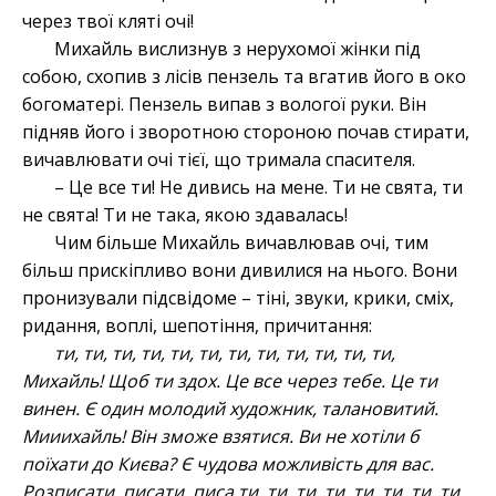
через твої кляті очі!
Михайль вислизнув з нерухомої жінки під
собою, схопив з лісів пензель та вгатив його в око
богоматері. Пензель випав з вологої руки. Він
підняв його і зворотною стороною почав стирати,
вичавлювати очі тієї, що тримала спасителя.
– Це все ти! Не дивись на мене. Ти не свята, ти
не свята! Ти не така, якою здавалась!
Чим більше Михайль вичавлював очі, тим
більш прискіпливо вони дивилися на нього. Вони
пронизували підсвідоме – тіні, звуки, крики, сміх,
ридання, воплі, шепотіння, причитання:
ти, ти, ти, ти, ти, ти, ти, ти, ти, ти, ти, ти,
Михайль! Щоб ти здох. Це все через тебе. Це ти
винен. Є один молодий художник, талановитий.
Мииихайль! Він зможе взятися. Ви не хотіли б
поїхати до Києва? Є чудова можливість для вас.
Розписати, писати, писа ти, ти, ти, ти, ти, ти, ти, ти,