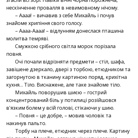
згасли всі зорі. Навіки вічні чорна порожнеча,
нескінченне провалля в невимовному нічому.
– Аааа! – вичавив з себе Михайль і почув
знайоме хрипіння свого голосу.
– Аааа-Аааа! – відлунням донеслася пташина
молитва темряві.
Смужкою срібного світла морок порізала
повня.
Очі почали відрізняти предмети – стіл, шафа,
завішене дзеркало, двері з торбою, етюдником та
загорнутою в тканину картиною поряд, крихітна
кухня… Тіло. Виснажене, але таке знайоме тіло.
Михайль поворушив шиєю – гострий
концентрований біль у потилиці розійшовся
в'язким болем у всій голові, стікаючи у шию.
– Повня – це добре, – мовив чоловік та
накинув пальто.
Торбу на плече, етюдник через плече. Картину