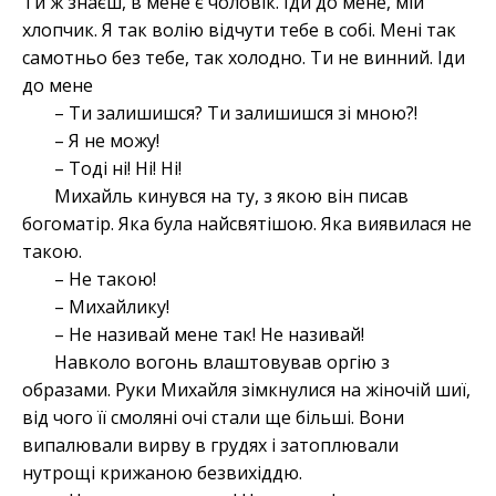
Ти ж знаєш, в мене є чоловік. Іди до мене, мій
хлопчик. Я так волію відчути тебе в собі. Мені так
самотньо без тебе, так холодно. Ти не винний. Іди
до мене
– Ти залишишся? Ти залишишся зі мною?!
– Я не можу!
– Тоді ні! Ні! Ні!
Михайль кинувся на ту, з якою він писав
богоматір. Яка була найсвятішою. Яка виявилася не
такою.
– Не такою!
– Михайлику!
– Не називай мене так! Не називай!
Навколо вогонь влаштовував оргію з
образами. Руки Михайля зімкнулися на жіночій шиї,
від чого її смоляні очі стали ще більші. Вони
випалювали вирву в грудях і затоплювали
нутрощі крижаною безвихіддю.