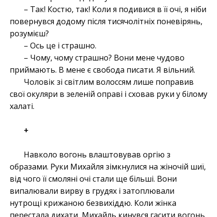
– Так! Костю, так! Коли я подивися в її очі, я ніби
повернувся додому після тисячолітніх поневірянь,
розумієш?
– Ось це і страшно.
– Чому, чому страшно? Вони мене чудово
приймають. В мене є свобода писати. Я вільний.
Чоловік зі світлим волоссям лише поправив
свої окуляри в зеленій оправі і сховав руки у білому
халаті.
+
Навколо вогонь влаштовував оргію з
образами. Руки Михайля зімкнулися на жіночій шиї,
від чого її смоляні очі стали ще більші. Вони
випалювали вирву в грудях і затоплювали
нутрощі крижаною безвихіддю. Коли жінка
перестала дихати, Михайль кинувся гасити вогонь.