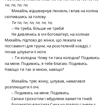
ти, ти, ти, ти.
Михайль відшвирнув пензель і впав на коліна
схопившись за голову.
Ти ти, ти, ти, ти, ти, ти,
– Не треба, більше не треба!
Не дивлячись в очі богоматері, на колінах
Михайль підповз до жінки, що лежала на
постаменті для труни, на розстеленій ковдрі, і
почав цілувати її ноги.
– Ти холодна. Чому ти така холодна? Подивись
на мене. Подивись, я тебе благаю. Подивись.
Навіщо ти так зі мною, навіщо?
Михайль тряс жінку, цілував, намагався
розплющити її очі.
– Подивись на мене. Подивись.
Свічки тріскотіли і жбурляли лахміття тіней.
Богоматірі впустила Сина на підлогу і зняли з