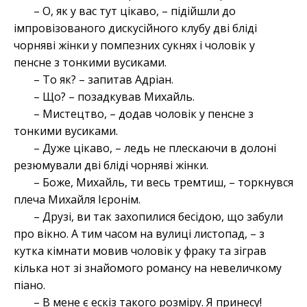
– О, як у вас тут цікаво, – підійшли до
імпровізованого дискусійного клубу дві бліді
чорняві жінки у помпезних сукнях і чоловік у
пенсне з тонкими вусиками.
– То як? – запитав Адріан.
– Що? – позадкував Михайль.
– Мистецтво, – додав чоловік у пенсне з
тонкими вусиками.
– Дуже цікаво, – ледь не плескаючи в долоні
резюмували дві бліді чорняві жінки.
– Боже, Михайль, ти весь тремтиш, – торкнувся
плеча Михайля Ієронім.
– Друзі, ви так захопилися бесідою, що забули
про вікно. А тим часом на вулиці листопад, – з
кутка кімнати мовив чоловік у фраку та зіграв
кілька нот зі знайомого романсу на невеличкому
піано.
– В мене є ескіз такого розміру. Я принесу!