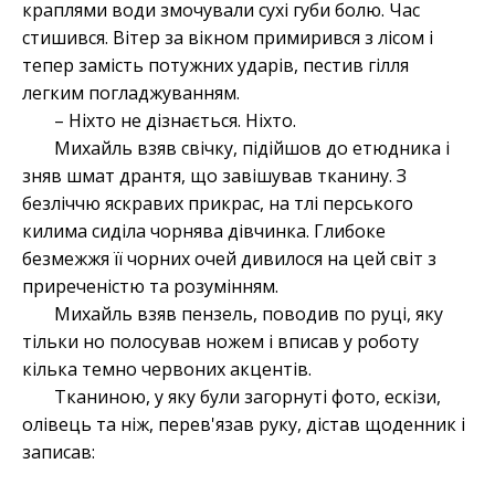
краплями води змочували сухі губи болю. Час
стишився. Вітер за вікном примирився з лісом і
тепер замість потужних ударів, пестив гілля
легким погладжуванням.
– Ніхто не дізнається. Ніхто.
Михайль взяв свічку, підійшов до етюдника і
зняв шмат дрантя, що завішував тканину. З
безліччю яскравих прикрас, на тлі перського
килима сиділа чорнява дівчинка. Глибоке
безмежжя її чорних очей дивилося на цей світ з
приреченістю та розумінням.
Михайль взяв пензель, поводив по руці, яку
тільки но полосував ножем і вписав у роботу
кілька темно червоних акцентів.
Тканиною, у яку були загорнуті фото, ескізи,
олівець та ніж, перев'язав руку, дістав щоденник і
записав: