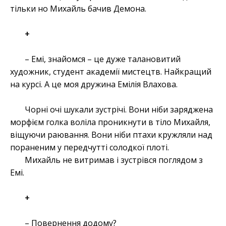
тільки но Михайль бачив Демона.
+
– Емі, знайомся – це дуже талановитий
художник, студент академії мистецтв. Найкращий
на курсі. А це моя дружина Емілія Влахова.
Чорні очі шукали зустрічі. Вони ніби заряджена
морфієм голка воліла проникнути в тіло Михайля,
віщуючи раювання. Вони ніби птахи кружляли над
пораненим у передчутті солодкої плоті.
Михайль не витримав і зустрівся поглядом з
Емі.
+
– Повернення додому?