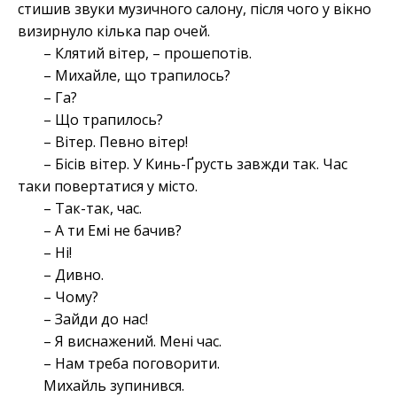
стишив звуки музичного салону, після чого у вікно
визирнуло кілька пар очей.
– Клятий вітер, – прошепотів.
– Михайле, що трапилось?
– Га?
– Що трапилось?
– Вітер. Певно вітер!
– Бісів вітер. У Кинь-Ґрусть завжди так. Час
таки повертатися у місто.
– Так-так, час.
– А ти Емі не бачив?
– Ні!
– Дивно.
– Чому?
– Зайди до нас!
– Я виснажений. Мені час.
– Нам треба поговорити.
Михайль зупинився.