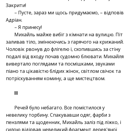
Закрити!
– Пусте, зараз ми щось придумаємо, – відповів
Адріан.
– Я принесу!
Михайль майже вибіг з кімнати на вулицю. Піт
заливав тіло, змінюючись з гарячого на крижаний.
Чоловік рвонув до флігелю і, схопившись за стіну
подалі від входу почав судомно блювати. Михайля
вивертало поглядами та посмішками, звуками
піано та цікавістю блідих жінок, світлом свічок та
потріскуванням комину, а ще мистецтвом.
ІІІ
Речей було небагато. Все помістилося у
невелику торбину. Спакувавши одяг, фарби з
пензлями та щоденник, Михайль заліз під ліжко, і
силою відірвав невеликий фрагмент дерев'яної