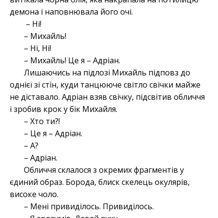
демона і наповнювала його очі.
– Ні!
– Михайль!
– Ні, Ні!
– Михайль! Це я – Адріан.
Лишаючись на підлозі Михайль підповз до
однієї зі стін, куди танцююче світло свічки майже
не діставало. Адріан взяв свічку, підсвітив обличчя
і зробив крок у бік Михайля.
– Хто ти?!
– Це я – Адріан.
– А?
– Адріан.
Обличчя склалося з окремих фрагментів у
єдиний образ. Борода, блиск скелець окулярів,
високе чоло.
– Мені привиділось. Привиділось.