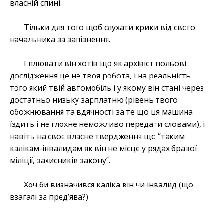
власній спині.
Тільки для того щоб слухати крики від свого
начальника за запізнення.
І плювати він хотів що як архівіст польові
дослідження це не твоя робота, і на реальність
того який твій автомобіль і у якому він стані через
достатньо низьку зарплатню (рівень твого
обожнювання та вдячності за те що ця машина
їздить і не глохне неможливо передати словами), і
навіть на своє власне твердження що “таким
калікам-інвалидам як він не місце у рядах бравої
міліції, захисників закону”.
Хоч би визначився каліка він чи інвалид (що
взагалі за пред’ява?)