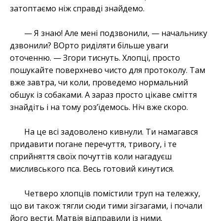
затоптаємо ніж справді знайдемо.
— Я знаю! Але мені подзвонили, — начальнику
дзвонили? ВОрто риділяти більше уваги
оточенню. — Згори тиснуть. Хлопці, просто
пошукайте поверхнево чисто для протоколу. Там
вже завтра, чи коли, проведемо нормальний
обшук із собаками. А зараз просто цікаве сміття
знайдіть і на тому роз’їдемось. Ніч вже скоро.
На це всі задоволено кивнули. Ти намагався
придавити погане перечуття, тривогу, і те
сприйняття своїх почуттів коли нагадуєш
мисливського пса. Весь готовий кинутися.
Четверо хлопців помістили труп на тележку,
що ви також тягли сюди тими зігзагами, і почали
його вести. Матвія відправили із ними.