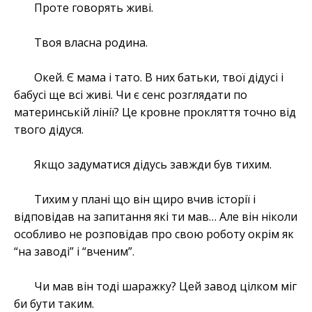
Проте говорять живі.
Твоя власна родина.
Окей. Є мама і тато. В них батьки, твої дідусі і
бабусі ще всі живі. Чи є сенс розглядати по
материнській лінії? Це кровне прокляття точно від
твого дідуся.
Якщо задуматися дідусь завжди був тихим.
Тихим у плані що він щиро вчив історії і
відповідав на запитання які ти мав… Але він ніколи
особливо не розповідав про свою роботу окрім як
“на заводі” і “вченим”.
Чи мав він тоді шаражку? Цей завод цілком міг
би бути таким.