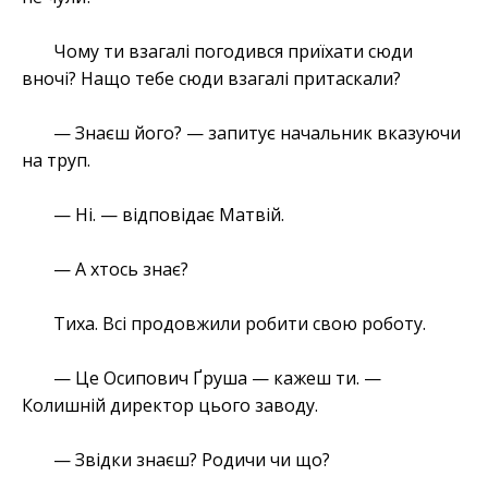
Чому ти взагалі погодився приїхати сюди
вночі? Нащо тебе сюди взагалі притаскали?
— Знаєш його? — запитує начальник вказуючи
на труп.
— Ні. — відповідає Матвій.
— А хтось знає?
Тиха. Всі продовжили робити свою роботу.
— Це Осипович Ґруша — кажеш ти. —
Колишній директор цього заводу.
— Звідки знаєш? Родичи чи що?