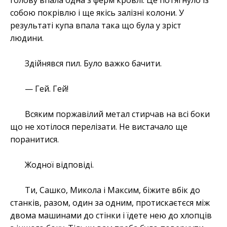
голову впала одна з ферм кровлі. Це потягнуло із
собою покрівлю і ще якісь залізні колони. У
результаті купа впала така що була у зріст
людини.
Здійнявся пил. Було важко бачити.
— Гей. Гей!
Всяким поржавілий метал стирчав на всі боки
що не хотілося перелізати. Не вистачало ще
поранитися.
Жодної відповіді.
Ти, Сашко, Микола і Максим, біжите вбік до
станків, разом, один за одним, протискаєтєся між
двома машинами до стінки і їдете нею до хлопців