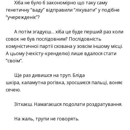
Хіба не було б закономірно що таку саму
генетичну “ваду” відправили “лікувати” у подібне
“учережденіє”?
А потім згадуєш… хіба це буде перший раз коли
совок не був послідовним? Послідовність
комуністичної партії схована у зовсім іншому місці.
А цьому (чекісту-кренделю) лише вдалося стати
“своїм”.
Ще раз дивишся на труп. Бліда
шкіра, каламутна рогівка, зросшиєся пальці, воняє
сечею.
Зітхаєш. Намагаєшся подолати роздратування.
На жаль, трупи не говорять.