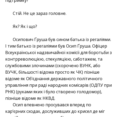
підтримку?
Стій. Не це зараз головне.
Як? Як і що?
Осипович Ґруша був сином батька із регаліями.
І тим батько із регаліями був Осип Ґруша. Офіцер
Всеукраїнської надзвичайної комісії для боротьби з
контрреволюцією, спекуляцією, саботажем, та
службовими злочинами (скорочено ВУНК, або
ВУЧК, більшості відома просто як ЧК) пізніше
відоме як Об’єднання державного політичного
управління при раді народних комісарів (ОДПУ при
РНК) (руками яких і було створено голодомор),
пізніше відоме як НКВД.
Осип впевнено просувався вперед по
кар’єрних сходах, дослуживших до крисел де міг