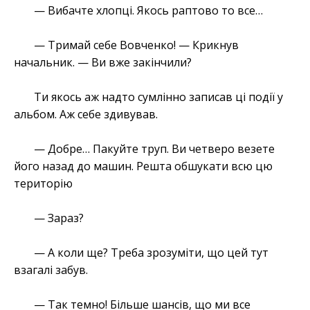
— Вибачте хлопці. Якось раптово то все…
— Тримай себе Вовченко! — Крикнув
начальник. — Ви вже закінчили?
Ти якось аж надто сумлінно записав ці події у
альбом. Аж себе здивував.
— Добре… Пакуйте труп. Ви четверо везете
його назад до машин. Решта обшукати всю цю
територію
— Зараз?
— А коли ще? Треба зрозуміти, що цей тут
взагалі забув.
— Так темно! Більше шансів, що ми все