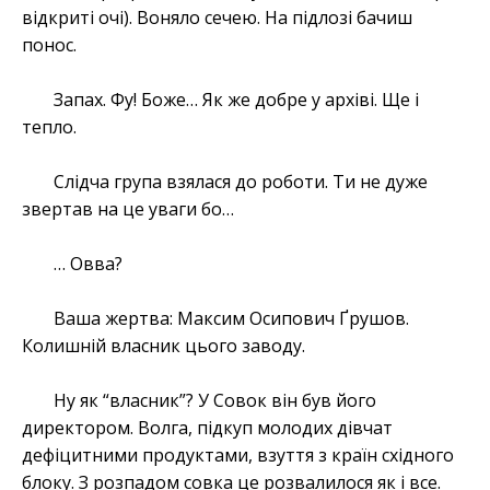
відкриті очі). Воняло сечею. На підлозі бачиш
понос.
Запах. Фу! Боже… Як же добре у архіві. Ще і
тепло.
Слідча група взялася до роботи. Ти не дуже
звертав на це уваги бо…
… Овва?
Ваша жертва: Максим Осипович Ґрушов.
Колишній власник цього заводу.
Ну як “власник”? У Совок він був його
директором. Волга, підкуп молодих дівчат
дефіцитними продуктами, взуття з країн східного
блоку. З розпадом совка це розвалилося як і все.