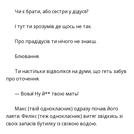
Чи є брати, або сестри у дідуся?
І тут ти зрозумів де щось не так.
Про прадідусів ти нічого не знаєш.
Блювання.
Ти настільки відволікся на думи, що геть забув
про оточення.
— Вова! Ну й** твою мать!
Макс (твій однокласник) одразу почав його
лаяти. Фелікс (теж однокласник) витяг звідкись зі
своїх запасів бутилку із свіжою водою.