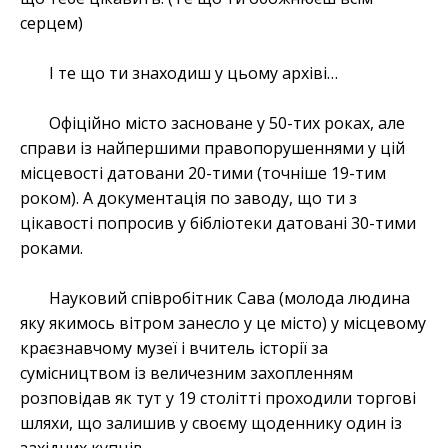
серцем)
І те що ти знаходиш у цьому архіві…
Офіційно місто засноване у 50-тих роках, але
справи із найпершими правопорушеннями у цій
місцевості датовани 20-тими (точніше 19-тим
роком). А документація по заводу, що ти з
цікавості попросив у бібліотеки датовані 30-тими
роками.
Науковий співробітник Сава (молода людина
яку якимось вітром занесло у це місто) у місцевому
краєзнавчому музеї і вчитель історії за
сумісництвом із величезним захопленням
розповідав як тут у 19 столітті проходили торгові
шляхи, що залишив у своєму щоденнику один із