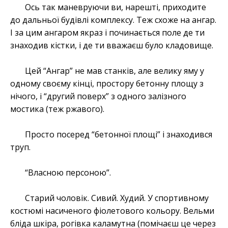
Ось так маневруючи ви, нарешті, приходите
до дальньої будівлі комплексу. Теж схоже на ангар.
І за цим ангаром якраз і починається поле де ти
знаходив кістки, і де ти вважаєш було кладовище.
Цей “Ангар” не мав станків, але велику яму у
одному своєму кінці, простору бетонну площу з
нічого, і “другий поверх” з одного залізного
мостика (теж ржавого).
Просто посеред “бетонної площі” і знаходився
труп.
“Власною персоною”.
Старий чоловік. Сивий. Худий. У спортивному
костюмі насиченого фіолетового кольору. Вельми
бліда шкіра, рогівка каламутна (помічаєш це через