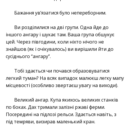
Бажання ув’язатися було непереборним.
Ви розділилися на дві групи. Одна йде до
іншого ангару і шукає там. Ваша група обшукує
цей. Через півгодини, коли ніхто нічого не
знайшов (як і очікувалось) ви вирішили йти до
сусіднього “ангару”.
Тобі здається чи почався образовуватися
легкий туман? На всяк випадок малюєш легку мапу
місцевості (особливо звертаєш увагу на виходи).
Великий ангар. Купа якихось великих станків
по боках. Дах тримали залізні ржаві ферми.
Посередині на підлозі рельси. Здається навіть, з
під темряви, визирав маленький кран.