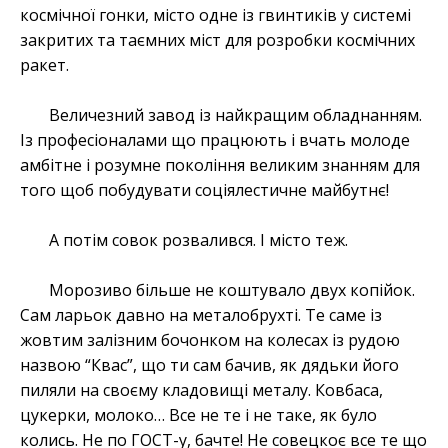
космічної гонки, місто одне із гвинтиків у системі
закритих та таємних міст для розробки космічних
ракет.
Величезний завод із найкращим обладнанням.
Із професіоналами що працюють і вчать молоде
амбітне і розумне покоління великим знанням для
того щоб побудувати соціялестичне майбутнє!
А потім совок розвалився. І місто теж.
Морозиво більше не коштувало двух копійок.
Сам ларьок давно на металобрухті. Те саме із
жовтим залізним бочонком на колесах із рудою
назвою “Квас”, що ти сам бачив, як дядьки його
пиляли на своєму кладовищі металу. Ковбаса,
цукерки, молоко… Все не те і не таке, як було
колись. Не по ГОСТ-у, бачте! Не совецкоє все те що