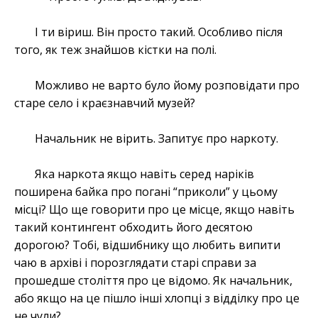
І ти віриш. Він просто такий. Особливо після
того, як теж знайшов кістки на полі.
Можливо не варто було йому розповідати про
старе село і краєзнавчий музей?
Начальник не вірить. Запитує про наркоту.
Яка наркота якщо навіть серед наріків
поширена байка про погані “приколи” у цьому
місці? Що ще говорити про це місце, якщо навіть
такий контингент обходить його десятою
дорогою? Тобі, відшибнику що любить випити
чаю в архіві і порозглядати старі справи за
прошедше століття про це відомо. Як начальник,
або якщо на це пішло інші хлопці з відділку про це
не чули?