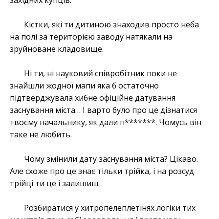
західних купців.
Кістки, які ти дитиною знаходив просто неба
на полі за територією заводу натякали на
зруйноване кладовище.
Ні ти, ні науковий співробітник поки не
знайшли жодної мапи яка б остаточно
підтверджувала хибне офіційне датування
заснування міста… І варто було про це дізнатися
твоєму начальнику, як дали п*******. Чомусь він
таке не любить.
Чому змінили дату заснування міста? Цікаво.
Але схоже про це знає тільки трійка, і на розсуд
трійці ти це і залишиш.
Розбиратися у хитропелеплетінях логіки тих