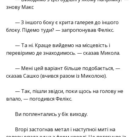
знову Макс
— З іншого боку є крита галерея до іншого
блоку. Підемо туди? — запропонував Фелікс.
— Та ні. Краще вийдемо на місцевість і
перевіримо де знаходимось. — сказав Микола.
— Мені цей варіант більше подобається, —
сказав Сашко (вчився разом із Миколою).
— Так, пішли звідси, поки щось на голову не
впало, — погодився Фелікс.
Ви поплентались у бік виходу.
Вгорі застогнав метал і наступної миті на