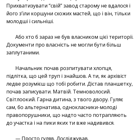
Прихватизувати “свій” завод старому не вдалося і
його з’їли коршуни схожих мастей, що і він, тільки
молодші і сильніші.
Або хто б зараз не був власником цієї території.
Документи про власність не могли бути більш
заплутаними.
Начальник почав розпитувати хлопця,
підлітка, що цей труп і знайшов. А ти, як архівіст
ледве розумієш що тобі робити. Дістав планшетку,
почав записувати. Матвій. Темноволосий.
Світлоокий. Гарна дитина, з твого двору. Гуляє
сам, бо альтернатива, однокласники-молоді
правопорушники, що надто часто потрапляють
до участка і на пики яких ти вже надивився.
— Просто гуляв. Досліджував.