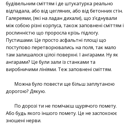
будівельним сміттям і де штукатурка реально
відпадала, або від цегляних, або від бетонних стін.
Галереями, (які на ладан дихали), що з’єднували
між собою різні корпуса, також заповнені сміттям і
рослинністю що проросла крізь підлогу.
Пустишами. Це просто асфальтні площі що
поступово перетворювались на поля, так мало
там залишалося цілої поверхні. І ангарами. Ну як
ангарами? Це були зали із станками та
виробничими лініями. Теж заповнені сміттям.
Можна було повести ще більш заплутаною
дорогою? Дякую.
По дорозі ти не помічаєш щурячого помету.
Або будь якого іншого помету. Це не заспокоює
зношені нерви.