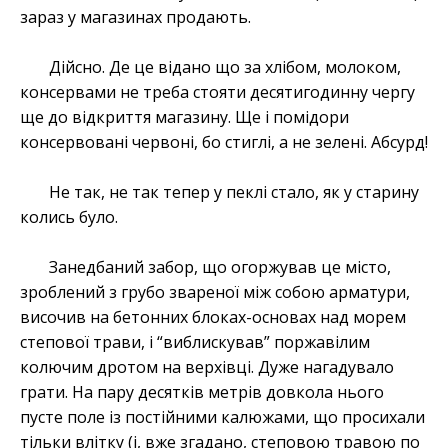
зараз у магазинах продають.
Дійсно. Де це відано що за хлібом, молоком,
консервами не треба стояти десятигодинну чергу
ще до відкриття магазину. Ще і помідори
консервовані червоні, бо стиглі, а не зелені. Абсурд!
Не так, не так тепер у пеклі стало, як у старину
колись було.
Занедбаний забор, що огоржував це місто,
зроблений з грубо звареної між собою арматури,
височив на бетонних блоках-основах над морем
степової трави, і “виблискував” поржавілим
колючим дротом на верхівці. Дуже нагадувало
грати. На пару десятків метрів довкола нього
пусте поле із постійними калюжами, що просихали
тільки влітку (і, вже згадано, степовою травою по