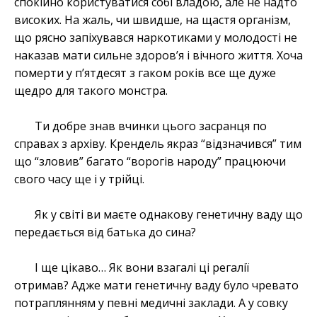
спокійно користуватися собі владою, але не надто
високих. На жаль, чи швидше, на щастя організм,
що рясно запіхувався наркотиками у молодості не
наказав мати сильне здоров’я і вічного життя. Хоча
померти у п’ятдесят з гаком років все ще дуже
щедро для такого монстра.
Ти добре знав вчинки цього засранця по
справах з архіву. Крендель якраз “відзначився” тим
що “зловив” багато “ворогів народу” працюючи
свого часу ще і у трійці.
Як у світі ви маєте однакову генетичну ваду що
передається від батька до сина?
І ще цікаво… Як вони взагалі ці регалії
отримав? Адже мати генетичну ваду було чревато
потраплянням у певні медичні заклади. А у совку