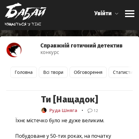
Увійти
Ховається у тiнi
Справжній готичний детектив
конкурс
Головна
Всі твори
Обговорення
Статистика
Ти [Нащадок]
Руда Шняга
•
12
Їхнє містечко було не дуже великим.
Побудоване у 50-тих роках, на початку