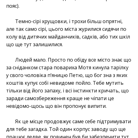
пояс).
Темно-сірі хрущовки, і трохи більш опрятні,
але так само сірі, цього міста журилися сидячи по
колу від дитячих майданчиків, садків, або тих шкіл
що ще тут залишилися.
Людей мало. Просто по обіду все місто знає що
за сніданком стара повариха Мотя кинула тарілку
у свого чоловіка п’яницю Петю, що бог зна з яких
коштів купує собі невидоме пойло. Тебе мутить
тільки від його запаху, і всі інстинкти кричать, що
заради самозбереження краще не чіпати це
невідомо-щось що він пропонує випити.
Як це місце продовжує саме себе підтримувати
для тебе загадка. Той один корпус заводу що ще
працює ледве, як повинен був би забезпечити тут