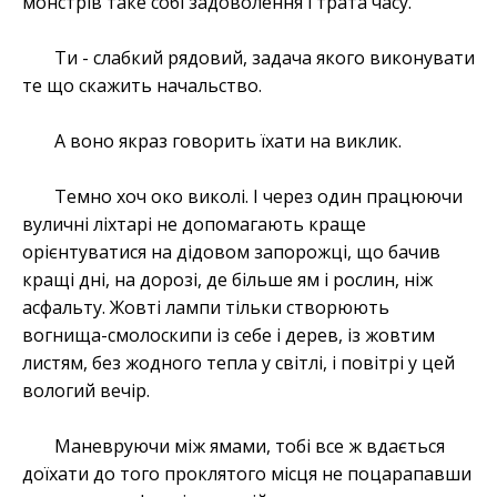
монстрів таке собі задоволення і трата часу.
Ти - слабкий рядовий, задача якого виконувати
те що скажить начальство.
А воно якраз говорить їхати на виклик.
Темно хоч око виколі. І через один працюючи
вуличні ліхтарі не допомагають краще
орієнтуватися на дідовом запорожці, що бачив
кращі дні, на дорозі, де більше ям і рослин, ніж
асфальту. Жовті лампи тільки створюють
вогнища-смолоскипи із себе і дерев, із жовтим
листям, без жодного тепла у світлі, і повітрі у цей
вологий вечір.
Маневруючи між ямами, тобі все ж вдається
доїхати до того проклятого місця не поцарапавши