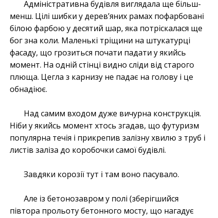
Адміністративна будівля виглядала ще більш-
менш. Цілі шибки у дерев’яних рамах пофарбовані
білою фарбою у десятий шар, яка потріскалася ще
бог зна коли. Маленькі тріщини на штукатурці
фасаду, що грозиться почати падати у якийсь
момент. На одній стінці видно сліди від старого
плюща. Цегла з карнизу не падає на голову і це
обнадіює.
Над самим входом дуже вичурна конструкція.
Ніби у якийсь момент хтось згадав, що футуризм
популярна течія і прикрепив залізну хвилю з труб і
листів заліза до коробочки самої будівлі.
Завдяки корозії тут і там воно пасувало.
Але із бетонозавром у полі (зберігшийся
півтора прольоту бетонного мосту, що нагадує