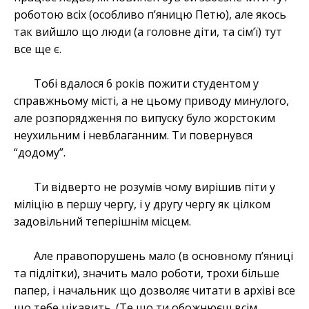
роботою всіх (особливо п’яницю Петю), але якось
так вийшло що люди (а головне діти, та сім’ї) тут
все ще є.
Тобі вдалося 6 років пожити студентом у
справжньому місті, а не цьому приводу минулого,
але розпорядження по випуску було жорстоким
неухильним і невблаганним. Ти повернувся
“додому”.
Ти відверто не розумів чому вирішив піти у
міліцію в першу чергу, і у другу чергу як цілком
задовільний теперішнім місцем.
Але правопорушень мало (в основному п’яниці
та підлітки), значить мало роботи, трохи більше
папер, і начальник що дозволяє читати в архіві все
що тебе цікавить. (Те що ти обожнюєш всім