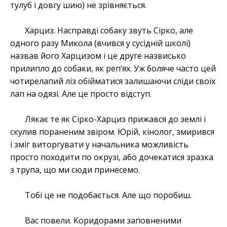
тулуб і довгу шию) не зрівняється.
Харциз. Насправді собаку звуть Сірко, але
одного разу Микола (вчився у сусідній школі)
назвав його Харцизом і це друге назвисько
прилипло до собаки, як реп’ях. Уж боляче часто цей
чотирелапий ліз обійматися залишаючи сліди своїх
лап на одязі. Але це просто відступ.
Лякає те як Сірко-Харциз прижався до землі і
скулив пораненим звіром. Юрій, кінолог, змирився
і зміг виторгувати у начальника можливість
просто походити по окрузі, або дочекатися зразка
з трупа, що ми сюди принесемо.
Тобі це не подобається. Але що поробиш.
Вас повели. Коридорами заповненими