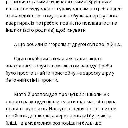
розмови із такими були короткими. Хрущовки
взагалі не будувалися з урахуванням потреб людей
з інвалідністтю, тому ті часто були заперті у своїх
квартирах із потребою повністю покладатися на
інших (часто родичів) щоб існувати.
А що робили із “героями” другої світової війни…
Один подібний заклад для таких якраз
знаходився поруч із комплексом заводу. Треба
було просто знайти пристойну не зарослу діру у
бетонній стіні і пройти.
Матвій розповідав про чутки зі школи. Як
одного разу туди пішли тусити відома тобі група
правопорушників. Наступного дня ніхто з них не
прийшов до школи, а через день всі були якісь
бліді, і відмовлялися розповідати будь-що.