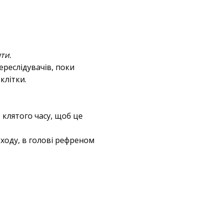
ти.
ереслідувачів, поки
клітки.
о клятого часу, щоб це
 входу, в голові рефреном