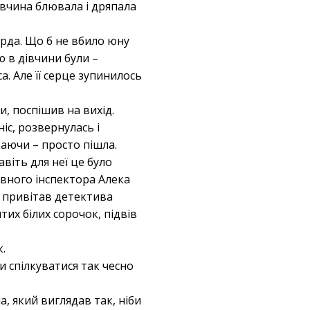
дівчина блювала і дряпала
рда. Що б не вбило юну
ю в дівчини були –
. Але її серце зупинилось
и, поспішив на вихід.
іс, розвернулась і
каючи – просто пішла.
віть для неї це було
овного інспектора Алека
у привітав детектива
их білих сорочок, підвів
.
и спілкуватися так чесно
, який виглядав так, ніби