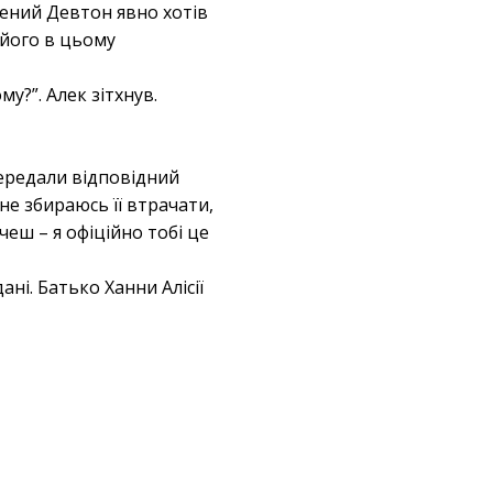
жений Девтон явно хотів
 його в цьому
у?”. Алек зітхнув.
передали відповідний
 не збираюсь її втрачати,
чеш – я офіційно тобі це
ні. Батько Ханни Алісії