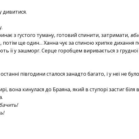
у дивитися.
у.
инає з густого туману, готовий спинити, затримати,
вби
 потім ще один… Ханна чує за спиною хрипке дихання п
ють її у зашморг. Серце горобцем виривається з грудної 
 останні півгодини сталося занадто багато, і у неї не бул
ирі, вона кинулася до Браяна, який в ступорі застиг біля
а.
бачить!
ь!