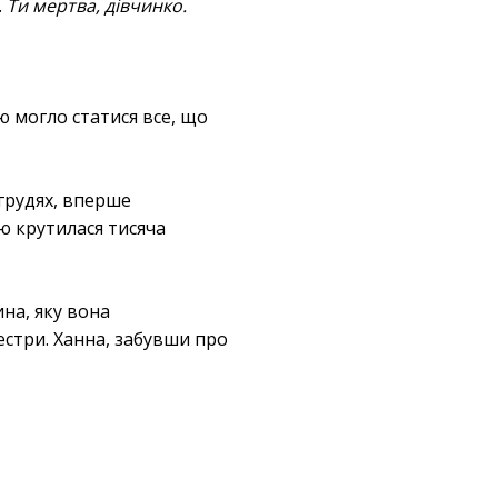
.
Ти мертва, дівчинко.
ею могло статися все, що
 грудях, вперше
ю крутилася тисяча
на, яку вона
естри. Ханна, забувши про