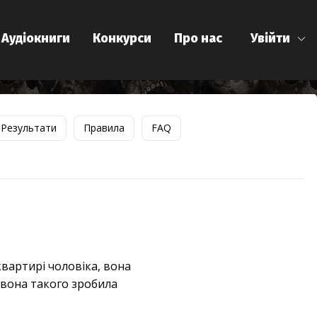
Аудіокниги
Конкурси
Про нас
Увійти
Результати
Правила
FAQ
квартирі чоловіка, вона
о вона такого зробила