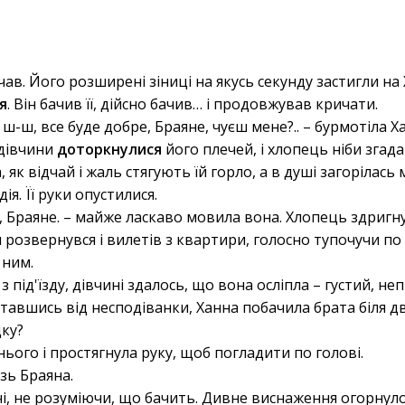
чав. Його розширені зіниці на якусь секунду застигли на
я
. Він бачив її, дійсно бачив… і продовжував кричати.
ш-ш, все буде добре, Браяне, чуєш мене?.. – бурмотіла 
 дівчини
доторкнулися
його плечей, і хлопець ніби згада
а, як відчай і жаль стягують їй горло, а в душі загоріла
я. Її руки опустилися.
 Браяне. – майже ласкаво мовила вона. Хлопець здригн
н розвернувся і вилетів з квартири, голосно тупочучи по
 ним.
з під'їзду, дівчині здалось, що вона осліпла – густий, 
овтавшись від несподіванки, Ханна побачила брата біля д
дку?
нього і простягнула руку, щоб погладити по голові.
зь Браяна.
і, не розуміючи, що бачить. Дивне виснаження огорнуло 