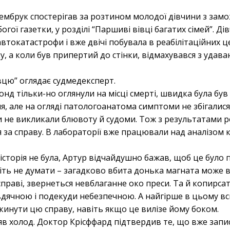
мбрук спостерігав за розтином молодої дівчини з замо
богої газетки, у розділі “Паршиві вівці багатих сімей”. Дів
втокатастрофи і вже двічі побувала в реабілітаційних це
, а коли був припертий до стінки, відмахувався з удава
івцю” оглядає судмедексперт.
онд тільки-но оглянули на місці смерті, швидка була б
я, але на огляді патологоанатома симптоми не збігалися
и не викликали блювоту й судоми. Тож з результатами р
 за справу. В лабораторії вже працювали над аналізом к
сторія не була, Артур відчайдушно бажав, щоб це було 
віть не думати – загадково вбита донька магната може 
справі, звернеться невблаганне око преси. Та й копирсат
вдячною і подекуди небезпечною. А найгірше в цьому в
кинути цю справу, навіть якщо це вилізе йому боком.
яв холод. Доктор Крісффард підтвердив те, що вже запи