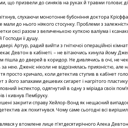
оми, що призвели до синяків на руках й травми голови; 
зітхнув, слухаючи монотонне бубоніння доктора Крісффа
 не мали до нього ніякого стосунку. Проблеми з залежніст
етки оксі разом з величенькою купкою валіума і ксанакса
й Господи її душу.
двері. Артур, радий вийти з гнітючої операційної кімнат
екає Девтон в кабінеті. – не вітаючись кинула йому Джен
 пішла до дверей в коридор. Не дивлячись в очі, не че
за нею. Дженіс ніколи не відрізнялась приязністю, але на
тя просто кричало, коли детектив ступив в кабінет гол
т з його запахами дешевих сигарет і нагрітого пластик
вний інспектор, одягнутий в одну з міріада своїх пом’ят
рів і кивнув Пембруку.
ушені закрити справу Хейлор-Вонд як нещасний випадок
детектив аж похитнувся. Чому саме сьогодні всі вирішил
лявся у втомлене лице п'ятдесятирічного Алека Девтона