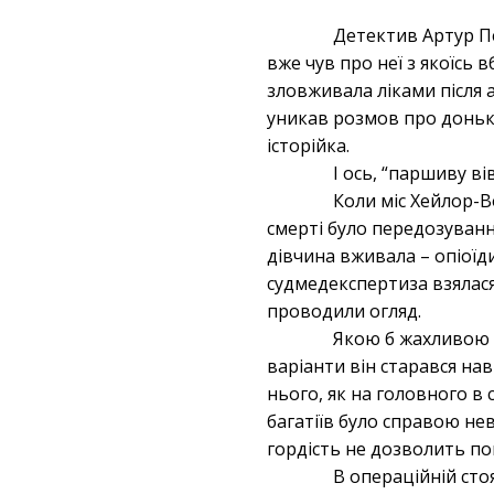
Детектив Артур Пе
вже чув про неї з якоїсь в
зловживала ліками після а
уникав розмов про доньку
історійка.
І ось, “паршиву в
Коли міс Хейлор-В
смерті було передозуванн
дівчина вживала – опіоїд
судмедекспертиза взялася
проводили огляд.
Якою б жахливою і
варіанти він старався на
нього, як на головного в 
багатіїв було справою не
гордість не дозволить по
В операційній сто