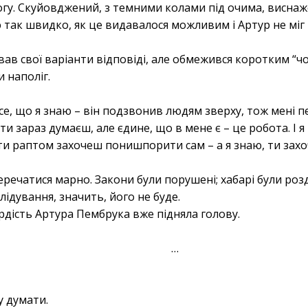
огу. Скуйовджений, з темними колами під очима, висна
 так швидко, як це видавалося можливим і Артур не міг
ав свої варіанти відповіді, але обмежився коротким “чом
 наполіг.
 Все, що я знаю – він подзвонив людям зверху, тож мені 
 ти зараз думаєш, але єдине, що в мене є – це робота. І я
 ти раптом захочеш понишпорити сам – а я знаю, ти захо
еречатися марно. Закони були порушені; хабарі були розда
ідування, значить, його не буде.
рдість Артура Пембрука вже підняла голову.
…
у думати.