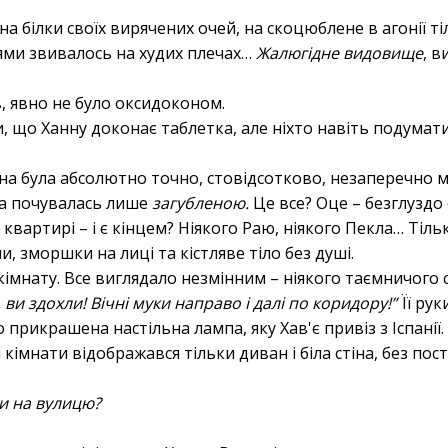
на білки своїх вирячених очей, на скоцюблене в агонії т
ями звивалось на худих плечах…
Жалюгідне видовище
, 
в, явно не було оксидоконом.
ли, що Ханну доконає таблетка, але ніхто навіть подумат
она була абсолютно точно, стовідсотково, незаперечно 
она почувалась лише
загубленою.
Це все? Оце – безглуздо 
квартирі – і є кінцем? Ніякого Раю, ніякого Пекла… Тільк
, зморшки на лиці та кістляве тіло без душі.
кімнату. Все виглядало незмінним – ніякого таємничого 
, ви здохли! Вічні муки направо і далі по коридору!”
Її рук
 прикрашена настільна лампа, яку Хав'є привіз з Іспанії
 кімнати відображався тільки диван і біла стіна, без пос
и на вулицю?
.