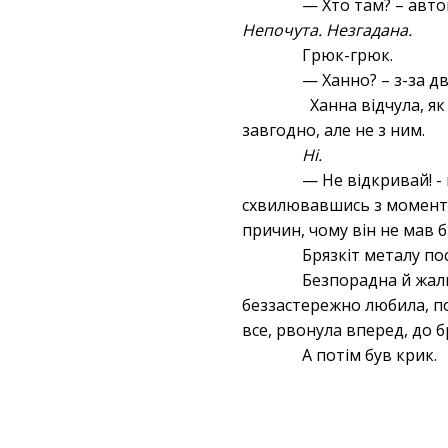
— Хто там? – авто
Непочута. Незгадана.
Грюк-грюк.
— Ханно? – з-за д
Ханна відчула, як
завгодно, але не з ним.
Ні.
— Не відкривай! -
схвилювавшись з моменту 
причин, чому він не мав б
Брязкіт металу пос
Безпорадна й жалю
беззастережно любила, по
все, рвонула вперед, до б
А потім був крик.