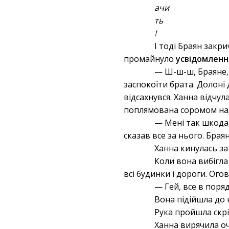
ачи
ть
!
І тоді Браян закри
промайнуло
усвідомленн
— Ш-ш-ш, Браяне, 
заспокоїти брата. Долоні
відсахнувся. Ханна відчул
поплямована соромом наді
— Мені так шкода,
сказав все за нього. Брая
Ханна кинулась за
Коли вона вибігла 
всі будинки і дороги. Ог
— Гей, все в поря
Вона підійшла до 
Рука пройшла скрі
Ханна вирячила оч