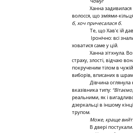
Чому
?
Ханна задивилася 
волосся, що зміями-кільц
б, хоч причесалася б.
Те, що Хав'є їй да
Іронічно: всі зна
ховатися саме у цій.
Ханна зітхнула. В
страху, злості, відчаю в
покрученим тілом в чужій 
виборів, вписаних в шрами
Дівчина оглянула 
вказівника типу:
“Вітаємо
реальними, як і вигадливо
дзеркальці в іншому кінці
трупом.
Може, краще вийт
В двері постукали