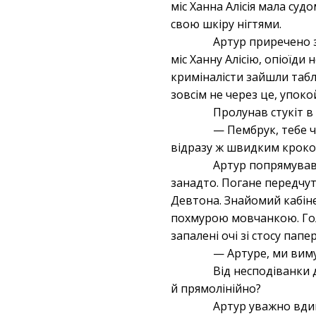
міс Ханна Алісія мала суд
свою шкіру нігтями.
Артур приречено 
міс Ханну Алісію, опіоїди
криміналісти зайшли табл
зовсім не через це, упоко
Пролунав стукіт в 
— Пембрук, тебе ч
відразу ж швидким кроком
Артур попрямував 
занадто. Погане передчут
Девтона. Знайомий кабіне
похмурою мовчанкою. Голо
запалені очі зі стосу папе
— Артуре, ми вим
Від несподіванки 
й прямолінійно?
Артур уважно вдив