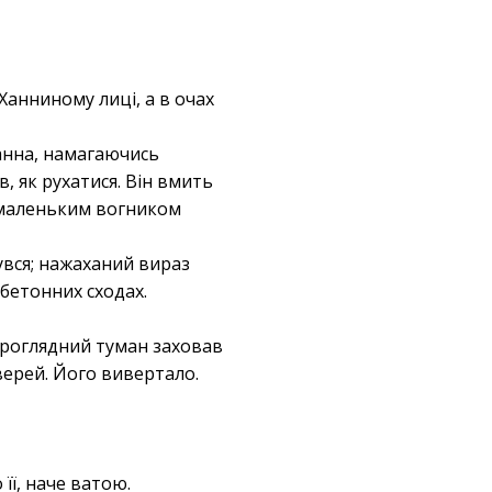
Ханниному лиці, а в очах
Ханна, намагаючись
в, як рухатися. Він вмить
сь маленьким вогником
увся; нажаханий вираз
 бетонних сходах.
непроглядний туман заховав
верей. Його вивертало.
її, наче ватою.