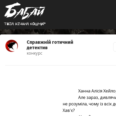
Твiй нiчний кошмар
Справжній готичний
детектив
конкурс
Ханна Алісія Хей
Але зараз, дивляч
не розуміла, чому із всіх
Хав'є?