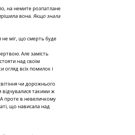
іло, на немите розпатлане
вирішила вона.
Якщо знала
и не міг, що смерть буде
мертвою. Але замість
стояти над своїм
и огляд всіх помилок і
світіння чи дорожнього
и відчувалися такими ж
. А проте в невеличкому
таті, що нависала над