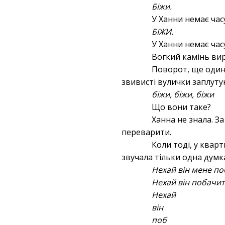
Біжи.
У Ханни немає час
БІЖИ.
У Ханни немає час
Вогкий камінь вир
Поворот, ще один,
звивисті вулички заплуту
біжи, біжи, біжи
Що вони таке?
Ханна не знала. За
переварити.
Коли тоді, у кварт
звучала тільки одна думк
Нехай він мене по
Нехай він побачит
Нехай
він
поб