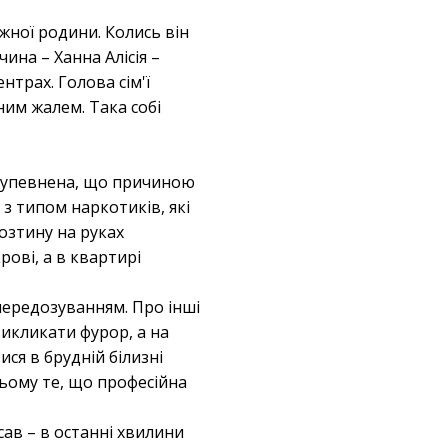
жної родини. Колись він
чина – Ханна Алісія –
нтрах. Голова сім'ї
ним жалем. Така собі
ув упевнена, що причиною
 з типом наркотиків, які
озтину на руках
рові, а в квартирі
передозуванням. Про інші
викликати фурор, а на
ися в брудній білизні
сьому те, що професійна
сав – в останні хвилини