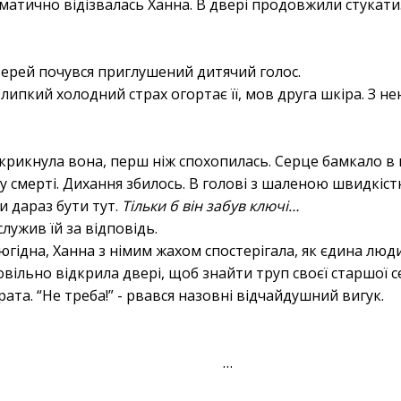
матично відізвалась Ханна. В двері продовжили стукати
верей почувся приглушений дитячий голос.
 липкий холодний страх огортає її, мов друга шкіра. З н
 крикнула вона, перш ніж спохопилась. Серце бамкало в
смерті. Дихання збилось. В голові з шаленою швидкіст
и дараз бути тут.
Тільки б він забув ключі…
лужив їй за відповідь.
гідна, Ханна з німим жахом спостерігала, як єдина люди
вільно відкрила двері, щоб знайти труп своєї старшої с
рата. “Не треба!” - рвався назовні відчайдушний вигук.
…