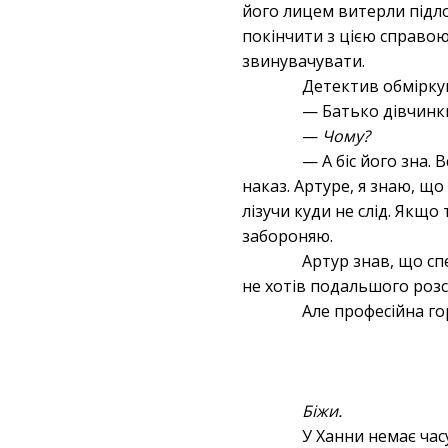
його лицем витерли підл
покінчити з цією справою
звинувачувати.
Детектив обміркув
— Батько дівчинки
—
Чому?
— А біс його зна.
наказ. Артуре, я знаю, що
лізучи куди не слід. Якщо
забороняю.
Артур знав, що сп
не хотів подальшого розсл
Але професійна го
Біжи.
У Ханни немає час