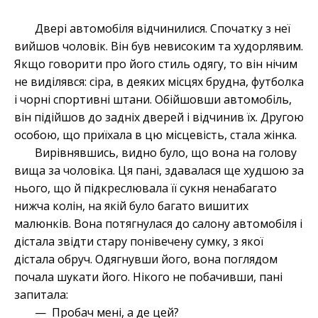
Двері автомобіля відчинилися. Спочатку з неї
вийшов чоловік. Він був невисоким та худорлявим.
Якщо говорити про його стиль одягу, то він нічим
не виділявся: сіра, в деяких місцях брудна, футболка
і чорні спортивні штани. Обійшовши автомобіль,
він підійшов до задніх дверей і відчинив їх. Другою
особою, що приїхала в цю місцевість, стала жінка.
Вирівнявшись, видно було, що вона на голову
вища за чоловіка. Ця пані, здавалася ще худшою за
нього, що й підкреслювала її сукня ненабагато
нижча колін, на якій було багато вишитих
малюнків. Вона потягнулася до салону автомобіля і
дістала звідти стару понівечену сумку, з якої
дістала обруч. Одягнувши його, вона поглядом
почала шукати його. Нікого не побачивши, пані
запитала:
— Пробач мені, а де цей?