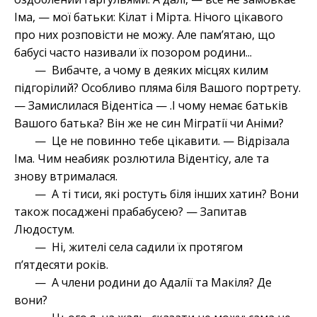
Іма, — мої батьки: Кілат і Мірта. Нічого цікавого
про них розповісти не можу. Але пам’ятаю, що
бабусі часто називали їх позором родини...
— Вибачте, а чому в деяких місцях килим
підгорілий? Особливо пляма біля Вашого портрету.
— Замислилася Відентіса — .І чому немає батьків
Вашого батька? Він же не син Мігратії чи Аніми?
— Це не повинно тебе цікавити. — Відрізала
Іма. Чим неабияк розлютила Відентісу, але та
знову втрималася.
— А ті тиси, які ростуть біля інших хатин? Вони
також посаджені прабабусею? — Запитав
Людостум.
— Ні, жителі села садили їх протягом
п’ятдесяти років.
— А члени родини до Адалії та Макіля? Де
вони?