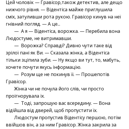
Цей чоловік — Гравісор,також детектив, але дещо
нижчого рівня. — Відентіса майже приглушила
сміх, затуливши рота рукою. Гравісор кинув на неї
гнівний погляд. — А це...
— А я — Відентіса, ворожка. — Перебила вона
Людостуме, не витримавши.
— Ворожка? Справді? Дивно чути таке від
зрілої пані як Ви. — Сказала жінка, а Відентіса
тільки зціпила зуби. — Ну якщо ви тут, то, мабуть,
хочете почути якусь інформацію.
— Розум ще не покинув її. — Прошепотів
Гравісор.
Жінка чи не почула його слів, чи просто
проігнорувала їх.
— Тоді, запрошую вас всередину. — Вона
відійшла від дверей, щоб пропустити їх.
Людостум пропустив Відентісу першою, потім
ввійшов він, а за ним Гравісор. Жінка закрила за