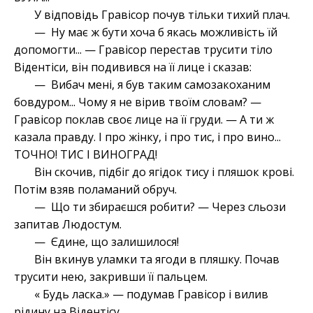
У відповідь Гравісор почув тільки тихий плач.
— Ну має ж бути хоча б якась можливість їй
допомогти... — Гравісор перестав трусити тіло
Відентіси, він подивився на її лице і сказав:
— Вибач мені, я був таким самозакоханим
бовдуром... Чому я не вірив твоїм словам? —
Гравісор поклав своє лице на її груди. — А ти ж
казала правду. І про жінку, і про тис, і про вино...
ТОЧНО! ТИС І ВИНОГРАД!
Він скочив, підбіг до ягідок тису і пляшок крові.
Потім взяв поламаний обруч.
— Що ти збираєшся робити? — Через сльози
запитав Людостум.
— Єдине, що залишилося!
Він вкинув уламки та ягоди в пляшку. Почав
трусити нею, закривши її пальцем.
« Будь ласка.» — подумав Гравісор і вилив
рідину на Відентісу.