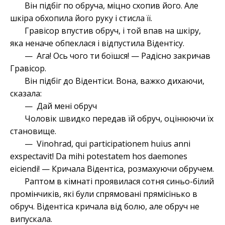
Він підбіг по обруча, міцно схопив його. Але
шкіра обхопила його руку і стисла її.
Гравісор впустив обруч, і той впав на шкіру,
яка неначе обпеклася і відпустила Відентісу.
— Ага! Ось чого ти боїшся! — Радісно закричав
Гравісор.
Він підбіг до Відентіси. Вона, важко дихаючи,
сказала:
— Дай мені обруч
Чоловік швидко передав їй обруч, оцінюючи їх
становище.
— Vinohrad, qui participationem huius anni
exspectavit! Da mihi potestatem hos daemones
eiciendi! — Кричала Відентіса, розмахуючи обручем.
Раптом в кімнаті проявилася сотня синьо-білий
промінчиків, які були спрямовані прямісінько в
обруч. Відентіса кричала від болю, але обруч не
випускала.