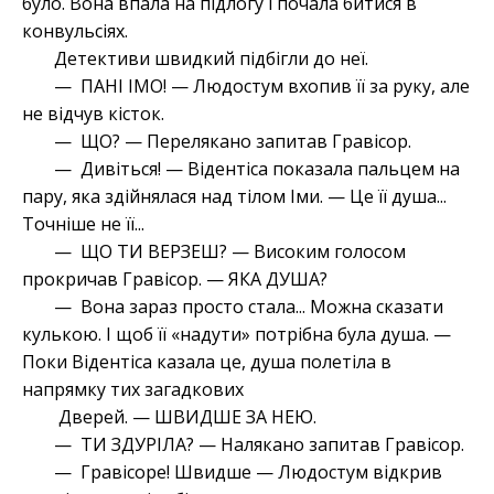
було. Вона впала на підлогу і почала битися в
конвульсіях.
Детективи швидкий підбігли до неї.
— ПАНІ ІМО! — Людостум вхопив її за руку, але
не відчув кісток.
— ЩО? — Перелякано запитав Гравісор.
— Дивіться! — Відентіса показала пальцем на
пару, яка здійнялася над тілом Іми. — Це її душа...
Точніше не її...
— ЩО ТИ ВЕРЗЕШ? — Високим голосом
прокричав Гравісор. — ЯКА ДУША?
— Вона зараз просто стала... Можна сказати
кулькою. І щоб її «надути» потрібна була душа. —
Поки Відентіса казала це, душа полетіла в
напрямку тих загадкових
Дверей. — ШВИДШЕ ЗА НЕЮ.
— ТИ ЗДУРІЛА? — Налякано запитав Гравісор.
— Гравісоре! Швидше — Людостум відкрив