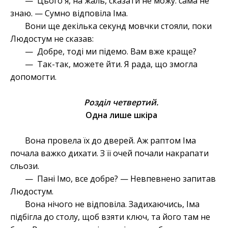
— Цього я, на жаль, сказати не можу: сама не
знаю. — Сумно відповіла Іма.
Вони ще декілька секунд мовчки стояли, поки
Людостум не сказав:
— Добре, тоді ми підемо. Вам вже краще?
— Так-так, можете йти. Я рада, що змогла
допомогти.
Розділ четвертий.
Одна лише шкіра
Вона провела їх до дверей. Аж раптом Іма
почала важко дихати. З її очей почали накрапати
сльози.
— Пані Імо, все добре? — Невпевнено запитав
Людостум.
Вона нічого не відповіла. Задихаючись, Іма
підбігла до столу, щоб взяти ключ, та його там не