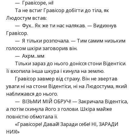
— Гравісоре, ні!
Та не встиг Гравісор добігти до тіла, як
Людостум встав:
— Фух... Як же ти нас налякав. — Видихнув
Гравісор.
— Я тільки розпочала. — Тим самим низьким
голосом шкіри заговорив він.
— Ахрм...мм
Тільки зараз до нього донісся стони Відентіси.
Її вхопила інша шкура і кинула на землю.
Гравісор завмер від страху. Він не звертав
уваги ні на стони Відентіси, ні на Людостума, який
наближався до нього.
— ВІЗЬМИ МІЙ ОБРУЧ! — Закричала Відентіса,
а потім скинула його з голови. Шкіра майже
повністю обмотала її.
«Гравісоре! Давай! Заради себе! НІ, ЗАРАДИ
НИХ!»