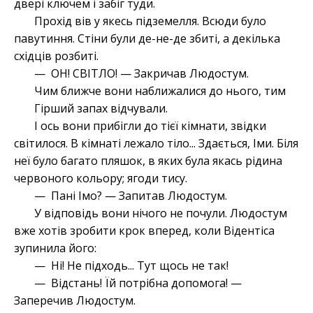
двері ключем і забіг туди.
Прохід вів у якесь підземелля. Всюди було
павутиння. Стіни були де-не-де збиті, а декілька
східців розбиті.
— ОН! СВІТЛО! — Закричав Людостум.
Чим ближче вони наближалися до нього, тим
Гірший запах відчували.
І ось вони прибігли до тієї кімнати, звідки
світилося. В кімнаті лежало тіло... Здається, Іми. Біля
неї було багато пляшок, в яких була якась рідина
червоного кольору; ягоди тису.
— Пані Імо? — Запитав Людостум.
У відповідь вони нічого не почули. Людостум
вже хотів зробити крок вперед, коли Відентіса
зупинила його:
— Ні! Не підходь... Тут щось не так!
— Відстань! Їй потрібна допомога! —
Заперечив Людостум.