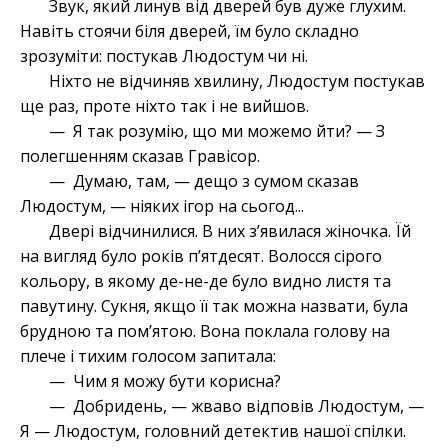
Звук, який линув від дверей був дуже глухим.
Навіть стоячи біля дверей, їм було складно
зрозуміти: постукав Людостум чи ні.
Ніхто не відчиняв хвилину, Людостум постукав
ще раз, проте ніхто так і не вийшов.
— Я так розумію, що ми можемо йти? — З
полегшенням сказав Гравісор.
— Думаю, там, — дещо з сумом сказав
Людостум, — ніяких ігор на сьогод...
Двері відчинилися. В них з’явилася жіночка. Їй
на вигляд було років п’ятдесят. Волосся сірого
кольору, в якому де-не-де було видно листя та
павутину. Сукня, якщо її так можна назвати, була
брудною та пом’ятою. Вона поклала голову на
плече і тихим голосом запитала:
— Чим я можу бути корисна?
— Добридень, — жваво відповів Людостум, —
Я — Людостум, головний детектив нашої спілки.