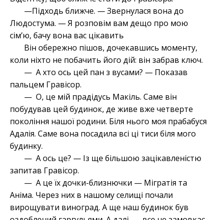
—Підходь ближче. — Звернулася вона до
Людостума. — Я розповім вам дещо про мою
сім’ю, бачу вона вас цікавить
Він обережно пішов, дочекавшись моменту,
коли ніхто не побачить його дій: він забрав ключ.
— А хто ось цей пан з вусами? — Показав
пальцем Гравісор.
— О, це мій прадідусь Макіль. Саме він
побудував цей будинок, де живе вже четверте
покоління нашої родини. Біля нього моя прабабуся
Адалія. Саме вона посадила всі ці тиси біля мого
будинку.
— А ось це? — Із ще більшою зацікавленістю
запитав Гравісор.
— А це їх дочки-близнючки — Мігратія та
Аніма. Через них в нашому селищі почали
вирощувати виноград. А ще наш будинок був
оздоблений гаргульями. А далі, — все не замовкає