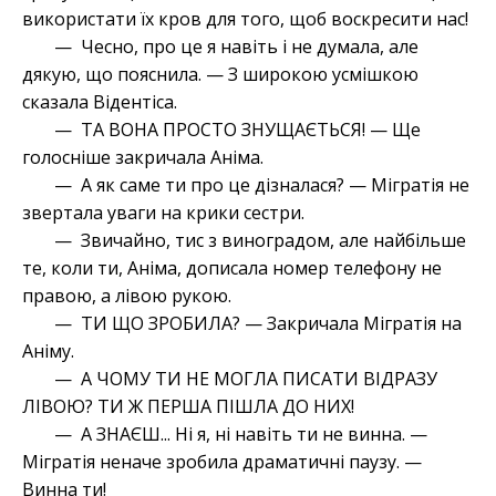
використати їх кров для того, щоб воскресити нас!
— Чесно, про це я навіть і не думала, але
дякую, що пояснила. — З широкою усмішкою
сказала Відентіса.
— ТА ВОНА ПРОСТО ЗНУЩАЄТЬСЯ! — Ще
голосніше закричала Аніма.
— А як саме ти про це дізналася? — Мігратія не
звертала уваги на крики сестри.
— Звичайно, тис з виноградом, але найбільше
те, коли ти, Аніма, дописала номер телефону не
правою, а лівою рукою.
— ТИ ЩО ЗРОБИЛА? — Закричала Мігратія на
Аніму.
— А ЧОМУ ТИ НЕ МОГЛА ПИСАТИ ВІДРАЗУ
ЛІВОЮ? ТИ Ж ПЕРША ПІШЛА ДО НИХ!
— А ЗНАЄШ... Ні я, ні навіть ти не винна. —
Мігратія неначе зробила драматичні паузу. —
Винна ти!