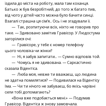
їздила до міста на роботу, мала там коханця.
Батько ж був безробітний, до того ж багато пив,
від чого у дітей часто можна було бачити синці.
Взагалі страшна ця сім’я... Ось і не згадували її.
— Так, розпитуючи всіх, ніхто не говорив про
таке. — Здивовано замітив Гравісор. У Людостума
загорілися очі:
— Гравісоре, у тебе є номер телефону
цього чоловіка чи жінки?
— Ні, я забув запитати... — Сумно відповів той.
— Чомусь я не здивована. — Саркастично
сказала Відентіса.
— Люба моя, невже ти вважаєш, що людина
не здатна помилятися? — Подивилася на Відентісу
Іма. — Чи ти нічого не забуваєш, бо якісь чарівні
сили тобі допомагають?
«Вона вже подобається мені.» — Подумав
Гравісор. Відентіса ж знову замовчала.