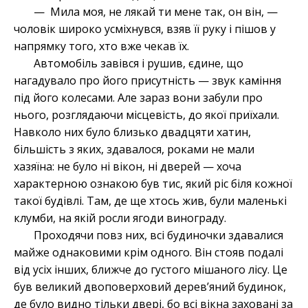
— Мила моя, не лякай ти мене так, он він, —
чоловік широко усміхнувся, взяв її руку і пішов у
напрямку того, хто вже чекав їх.
Автомобіль завівся і рушив, єдине, що
нагадувало про його присутність — звук каміння
під його колесами. Але зараз вони забули про
нього, розглядаючи місцевість, до якої приїхали.
Навколо них було близько двадцяти хатин,
більшість з яких, здавалося, роками не мали
хазяїна: не було ні вікон, ні дверей — хоча
характерною ознакою був тис, який ріс біля кожної
такої будівлі. Там, де ще хтось жив, були маленькі
клумби, на якій росли ягоди винограду.
Проходячи повз них, всі будиночки здавалися
майже однаковими крім одного. Він стояв подалі
від усіх інших, ближче до густого мішаного лісу. Це
був великий двоповерховий дерев’яний будинок,
де було видно тільки двері, бо всі вікна заховані за