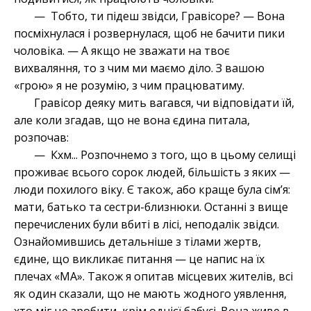
— Тобто, ти підеш звідси, Гравісоре? — Вона
посміхнулася і розвернулася, щоб не бачити пики
чоловіка. — А якщо не зважати на твоє
вихваляння, то з чим ми маємо діло. З вашою
«грою» я не розумію, з чим працюватиму.
Гравісор деяку мить вагався, чи відповідати їй,
але коли згадав, що не вона єдина питала,
розпочав:
— Кхм... Розпочнемо з того, що в цьому селищі
проживає всього сорок людей, більшість з яких —
люди похилого віку. Є також, або краще була сім’я:
мати, батько та сестри-близнюки. Останні з вище
перечислених були вбиті в лісі, неподалік звідси.
Ознайомившись детальніше з тілами жертв,
єдине, що викликає питання — це напис на їх
плечах «МА». Також я опитав місцевих жителів, всі
як один сказали, що не мають жодного уявлення,