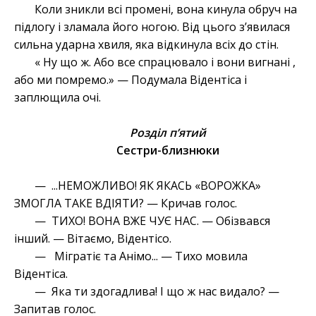
Коли зникли всі промені, вона кинула обруч на
підлогу і зламала його ногою. Від цього з’явилася
сильна ударна хвиля, яка відкинула всіх до стін.
« Ну що ж. Або все спрацювало і вони вигнані ,
або ми помремо.» — Подумала Відентіса і
заплющила очі.
Розділ п’ятий
Сестри-близнюки
— ...НЕМОЖЛИВО! ЯК ЯКАСЬ «ВОРОЖКА»
ЗМОГЛА ТАКЕ ВДІЯТИ? — Кричав голос.
— ТИХО! ВОНА ВЖЕ ЧУЄ НАС. — Обізвався
інший. — Вітаємо, Відентісо.
— Мігратіє та Анімо... — Тихо мовила
Відентіса.
— Яка ти здогадлива! І що ж нас видало? —
Запитав голос.