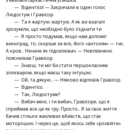
з’явилася саркастична усмішка.
— Відентісо! — Закричали в один голос
Людостум і Гравісор.
— Та я жартую-жартую. А як ви взагалі
зрозуміли, що необхідно було з’єднати ти
— Я просто подумав, якщо нам допоміг
виноград, то, скоріше за все, його «антонім» — тис.
А кров... Неначе як підсилювач. — Невпевнено
пояснював Гравісор.
— Знаєш, ти міг би стати першокласним
зіллєваром, якщо маєш таку інтуїцію.
— Ой, та дякую... — Ніяково відповів Гравісор.
— Відентісо.
— Так, Людостуме?
— Вибач мені, і ти вибач, Гравісоре, що я
сприймав все це як гру. Просто... Я за своє життя
бачив стільки жахливих вбивств, що стає
моторошно. І через це, щоб якось себе «розвіяти»