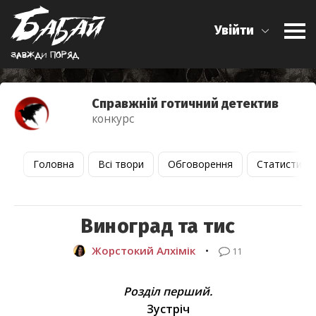
Увійти
Завжди поряд
Справжній готичний детектив
конкурс
Головна
Всі твори
Обговорення
Статистика
Виноград та тис
Жорстокий Алхімік
•
11
Розділ перший.
Зустріч