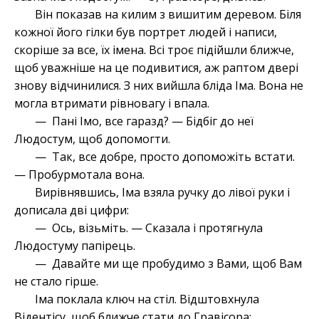
Він показав на килим з вишитим деревом. Біля
кожної його гілки був портрет людей і написи,
скоріше за все, їх імена. Всі троє підійшли ближче,
щоб уважніше на це подивитися, аж раптом двері
знову відчинилися. З них вийшла бліда Іма. Вона не
могла втримати рівновагу і впала.
— Пані Імо, все гаразд? — Бідбіг до неї
Людостум, щоб допомогти.
— Так, все добре, просто допоможіть встати.
— Пробурмотала вона.
Вирівнявшись, Іма взяла ручку до лівої руки і
дописала дві цифри:
— Ось, візьміть. — Сказала і протягнула
Людостуму папірець.
— Давайте ми ще пробудимо з Вами, щоб Вам
не стало гірше.
Іма поклала ключ на стіл. Відштовхнула
Відентісу, щоб ближче стати до Гравісора: