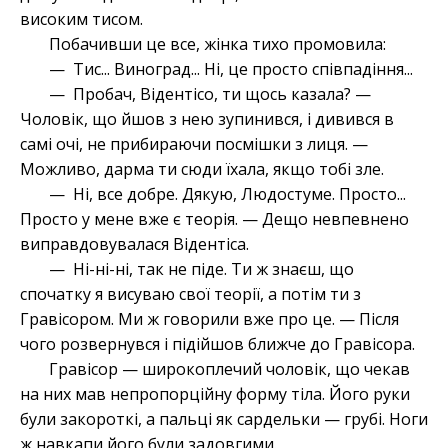
високим тисом.
Побачивши це все, жінка тихо промовила:
— Тис... Виноград... Ні, це просто співпадіння...
— Пробач, Відентісо, ти щось казала? —
Чоловік, що йшов з нею зупинився, і дивився в
самі очі, не прибираючи посмішки з лиця. —
Можливо, дарма ти сюди їхала, якщо тобі зле.
— Ні, все добре. Дякую, Людостуме. Просто...
Просто у мене вже є теорія. — Дещо невпевнено
виправдовувалася Відентіса.
— Ні-ні-ні, так не піде. Ти ж знаєш, що
спочатку я висуваю свої теорії, а потім ти з
Гравісором. Ми ж говорили вже про це. — Після
чого розвернувся і підійшов ближче до Гравісора.
Гравісор — широкоплечий чоловік, що чекав
на них мав непропорційну форму тіла. Його руки
були закороткі, а пальці як сардельки — грубі. Ноги
ж навкапи його були задовгими.