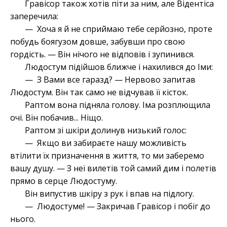
Гравісор також хотів піти за ним, але Відентіса
заперечила:
— Хоча я й не сприймаю тебе серйозно, проте
побудь боягузом довше, забувши про свою
гордість. — Він нічого не відповів і зупинився.
Людостум підійшов ближче і нахилився до Іми:
— З Вами все гаразд? — Нервово запитав
Людостум. Він так само не відчував її кісток.
Раптом вона підняла голову. Іма розплющила
очі. Він побачив... Ніщо.
Раптом зі шкіри долинув низький голос:
— Якщо ви забираєте нашу можливість
втілити їх призначення в життя, то ми заберемо
вашу душу. — З неї вилетів той самий дим і полетів
прямо в серце Людостуму.
Він випустив шкіру з рук і впав на підлогу.
— Людостуме! — Закричав Гравісор і побіг до
нього.