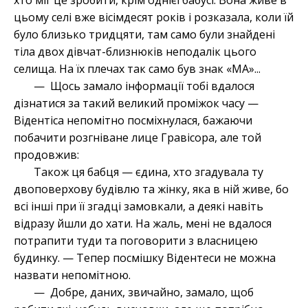
хто міг це зробити, крім однієї бабусі. Вона живе в
цьому селі вже вісімдесят років і розказала, коли їй
було близько тридцяти, там само були знайдені
тіла двох дівчат-близнюків неподалік цього
селища. На їх плечах так само був знак «МА»...
— Щось замало інформації тобі вдалося
дізнатися за такий великий проміжок часу —
Відентіса непомітно посміхнулася, бажаючи
побачити розгніване лице Гравісора, але той
продовжив:
Також ця бабця — єдина, хто згадувала ту
двоповерхову будівлю та жінку, яка в ній живе, бо
всі інші при її згадці замовкали, а деякі навіть
відразу йшли до хати. На жаль, мені не вдалося
потрапити туди та поговорити з власницею
будинку. — Тепер посмішку Відентеси не можна
назвати непомітною.
— Добре, даних, звичайно, замало, щоб