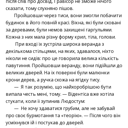
після слів про досвід, Гравісор не зможе нічого
сказати, тому слухняно пішов.
Пройшовши через тиси, вони змогли побачити
будинок в його повній красі. Вікна, які були сховані
за деревами, були немов захищені гаргульями.
Кожна з них мала різну форму крил, тіла, голови.
При вході їх зустріла широка веранда з
декількома стільцями, на яких, здавалося, ніхто
ніколи не сидів: про це говорила велика кількість
павутиння. Пройшовши веранду, вони підійшли до
великих дверей. На їх поверхні були малюнки
крони дерев, а ручка схожа на ягідку тису.
— Я так розумію, що найхоробрішою бути
випала честь мені, тому. — Відентіса вже хотіла
стукати, коли її зупинив Людостум:
— Не хочу здаватися грубим, але не забувай
про своє бурмотання та «теорію». — Після чого він
усміхнувся їй і постукав до дверей.