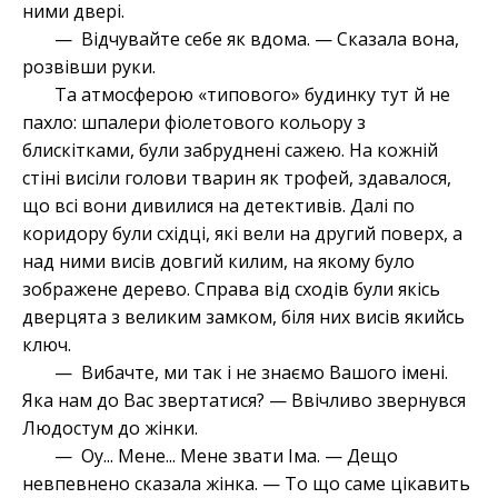
ними двері.
— Відчувайте себе як вдома. — Сказала вона,
розвівши руки.
Та атмосферою «типового» будинку тут й не
пахло: шпалери фіолетового кольору з
блискітками, були забруднені сажею. На кожній
стіні висіли голови тварин як трофей, здавалося,
що всі вони дивилися на детективів. Далі по
коридору були східці, які вели на другий поверх, а
над ними висів довгий килим, на якому було
зображене дерево. Справа від сходів були якісь
дверцята з великим замком, біля них висів якийсь
ключ.
— Вибачте, ми так і не знаємо Вашого імені.
Яка нам до Вас звертатися? — Ввічливо звернувся
Людостум до жінки.
— Оу... Мене... Мене звати Іма. — Дещо
невпевнено сказала жінка. — То що саме цікавить