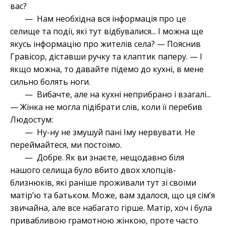
вас?
— Нам необхідна вся інформація про це
селище та події, які тут відбувалися... І можна ще
якусь інформацію про жителів села? — Пояснив
Гравісор, діставши ручку та клаптик паперу. — І
якщо можна, то давайте підемо до кухні, в мене
сильно болять ноги.
— Вибачте, але на кухні неприбрано і взагалі...
— Жінка не могла підібрати слів, коли її перебив
Людостум:
— Ну-ну не змушуй пані Іму нервувати. Не
переймайтеся, ми постоїмо.
— Добре. Як ви знаєте, нещодавно біля
нашого селища було вбито двох хлопців-
близнюків, які раніше проживали тут зі своїми
матір’ю та батьком. Може, вам здалося, що ця сім’я
звичайна, але все набагато гірше. Матір, хоч і була
привабливою грамотною жінкою, проте часто