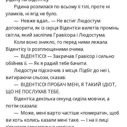
Рідина розлилася по всьому її тілі, проте ні
уламків, ні ягід не було.
— Невже вдал... — Не встиг Людостум
договорити, як із серця Відентіси вилетів промінь
світла, який засліпив Гравісора і Людостума.
Коли воно зникло, то перед ними лежала
Відентісу із розплющеними очима.
— ВІДЕНТІСО! — Закричав Гравісор і сильно
обійняв її. — Як я радий тебе бачити.
Людостум підскочив з місця. Підбіг до неї і,
витираючи сльози, сказав:
— ВІДЕНТІСО! ПРОБАЧ МЕНІ, Я ТАКИЙ ІДІОТ,
ЩО НЕ ПОСЛУХАВ ТЕБЕ.
Відентіса декілька секунд сиділа мовчки, а
потім сказала:
— Може, мені варто частіше «померати», щоб
ви хоть колись казали мені таке. — І на її лиці