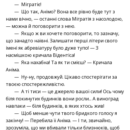
— Мігратіє!
— Що так, Анімо? Вона все рівно буде тут з
нами вічно, — останні слова Мігратія з насолодою,
— можна й поговорити з нею.
— Якщо ж ви хочете поговорити, то зазначу,
що занадто наївні. Залишати перші літери свого
імені як абревіатуру було дуже тупо! — З
насмішкою кричала Відентіса!
— Яка нахабна! Та як ти смієш? — Кричала
Аніма.
— Ну-ну, продовжуй. Цікаво спостерігати за
твоєю спостережливістю.
— А ті тиси — це джерело вашої сили! Ось чому
біля покинутих будинків вони росли... А виноград
навпаки — біля будинків, в яких хтось жив!
— Щоб менше чути твого бридкого голосу я
закінчу! — Перебила її Аніма. — І ти, звичайно,
зрозуміла, що ми вбивали тільки близнюків, щоб