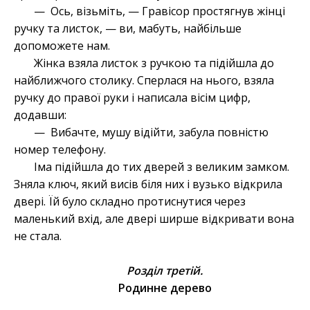
— Ось, візьміть, — Гравісор простягнув жінці
ручку та листок, — ви, мабуть, найбільше
допоможете нам.
Жінка взяла листок з ручкою та підійшла до
найближчого столику. Сперлася на нього, взяла
ручку до правої руки і написала вісім цифр,
додавши:
— Вибачте, мушу відійти, забула повністю
номер телефону.
Іма підійшла до тих дверей з великим замком.
Зняла ключ, який висів біля них і вузько відкрила
двері. Їй було складно протиснутися через
маленький вхід, але двері ширше відкривати вона
не стала.
Розділ третій.
Родинне дерево