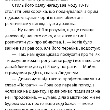
Стиль його одягу нагадував моду 18-19
століття: біла сорочка, що поєднувалася із сірим
піджаком; вузькі чорні штани, обмотані
ремінчиком у вигляді луски дракона.
— Ну нарешті! Я ж розумію, що це селище
далеко від нашого офісу, але я вже встиг і
розпитати усіх про вбивства, і... — Хотів було
закінчити Гравісор, але його перебив Людостум:
— Так, нам дуже цікаво послухати про те, як
ти рахував кожні грону винограду і все інше, але
давай ближче до суті. Я хочу пограти. — Майже
стримуючи радість, сказав Людостум.
— Дивно чути від такого професіонала як ти
слово «Пограти». — Гравісор перевів погляд з
чоловіка на Відентісу. Призирливо подивився на
неї і продовжив. — Думаю, діла з містикою ми не
будемо мати, проте якщо леді бажає — може
подивитися, як працюють чоловіки.