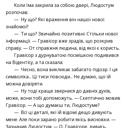
Коли Іма закрила за собою двері, Людостум
розпочав:
— Ну що? Які враження він нашої нової
знайомої?
— Ти що? Звичайно позитивні. Стільки нової
інформації. — Гравісор вже зрадів, що розкрив
справу. — От справжня людина, від якої є користь.
Гравісор з дурнуватою посмішкою подивився
на Відентісу, а та сказала:
— Чесно, вона викликає забагато підозр. І ця
символіка... Ці тиси повсюди... Не думаю, що їй
можна довіряти.
— Ну тоді краще звернися до давніх духів,
може, вони тобі допоможуть. — Скептично мовив
Гравісор. — А що думаєш ти, Людостуме?
— Всі ці деталі, які їй відомі дещо дивують
мене. Але поки зарано робити якісь висновки. —
Зазначив Людостум. — О, Гравісоре, дивись.