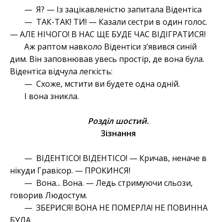
— Я? — Із зацікавленістю запитала Відентіса
— ТАК-ТАК! ТИ! — Казали сестри в один голос.
— АЛЕ НІЧОГО! В НАС ЩЕ БУДЕ ЧАС ВІДІГРАТИСЯ!
Аж раптом навколо Відентіси з’явився синій
дим. Він заповнював увесь простір, де вона була.
Відентіса відчула легкість:
— Схоже, мстити ви будете одна одній.
І вона зникла.
Розділ шостий.
Зізнання
— ВІДЕНТІСО! ВІДЕНТІСО! — Кричав, неначе в
нікуди Гравісор. — ПРОКИНСЯ!
— Вона... Вона. — Ледь стримуючи сльози,
говорив Людостум.
— ЗБЕРИСЯ! ВОНА НЕ ПОМЕРЛА! НЕ ПОВИННА
БУЛА...