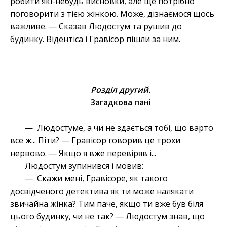
робити які-небудь висновки, але ще потрібно
поговорити з тією жінкою. Може, дізнаємося щось
важливе. — Сказав Людостум та рушив до
будинку. Відентіса і Гравісор пішли за ним.
Розділ другий.
Загадкова пані
— Людостуме, а чи не здається тобі, що варто
все ж... Піти? — Гравісор говорив це трохи
нервово. — Якщо я вже перевіряв і...
Людостум зупинився і мовив:
— Скажи мені, Гравісоре, як такого
досвідченого детектива як ти може налякати
звичайна жінка? Тим паче, якщо ти вже був біля
цього будинку, чи не так? — Людостум знав, що